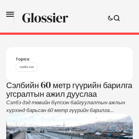
Topics:
сэлбэ гол
Сэлбийн 60 метр гүүрийн барилга
угсралтын ажил дууслаа
Сэлбэ дэд төвийн бүтээн байгуулалтын ажлын
хүрээнд барьсан 60 метр гүүрийн барилга
угсралтын ажил дуусч, хүлээлгэн өглөө. Энэ үеэр
Нийслэлийн Засаг дарга бөгөөд Улаанбаатар
хотын Захирагч С.Амарсайхан “Чанар