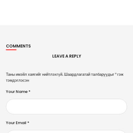
COMMENTS
LEAVE A REPLY
A
Таны имэйл хаягийг нийтлэхгүй.
Шаардлагатай талбаруудыг
*
гэж
l
тэмдэглэсэн
t
e
Your Name *
r
n
a
ti
v
e
Your Email *
: