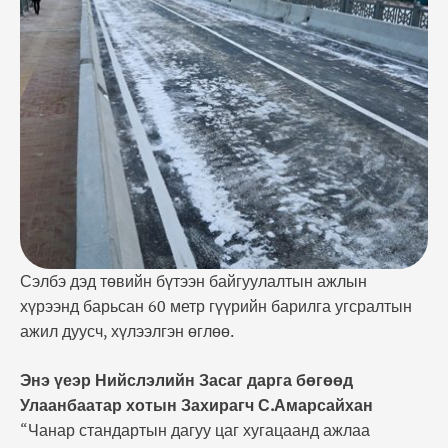
стандартын дагуу цаг хугацаанд ажлаа
гүйцэтгэж хүлээлгэн өгч байгаа гүйцэтгэгч
компанийн хамт олонд талархал илэрхийлье. Энэ
зам ашиглалтад орсноор зуслангийн замын
түгжрэлийг бууруулах, Дарь эх, Зуун айл, …
Сэлбэ дэд төвийн бүтээн байгуулалтын ажлын
хүрээнд барьсан 60 метр гүүрийн барилга угсралтын
ажил дуусч, хүлээлгэн өглөө.
Энэ үеэр Нийслэлийн Засаг дарга бөгөөд
Улаанбаатар хотын Захирагч С.Амарсайхан
“Чанар стандартын дагуу цаг хугацаанд ажлаа