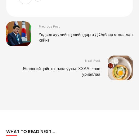
Previous Post
Үндсэн хуулийн цэцийн дарга Д.Одбаяр мэдээлэл
хийнэ
Next Post
Өглөөний цайг тогтмол уухыг ХХААГ-аас
уриаллаа
WHAT TO READ NEXT...