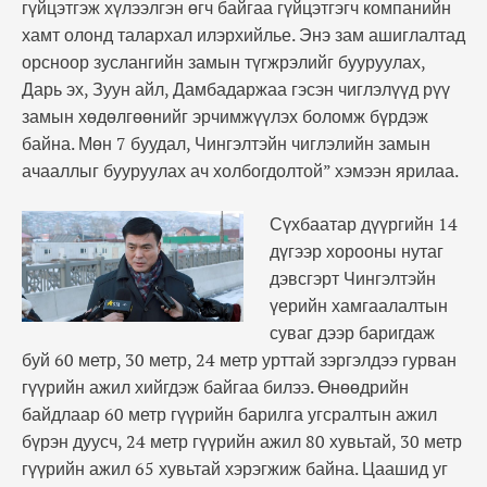
гүйцэтгэж хүлээлгэн өгч байгаа гүйцэтгэгч компанийн
хамт олонд талархал илэрхийлье. Энэ зам ашиглалтад
орсноор зуслангийн замын түгжрэлийг бууруулах,
Дарь эх, Зуун айл, Дамбадаржаа гэсэн чиглэлүүд рүү
замын хөдөлгөөнийг эрчимжүүлэх боломж бүрдэж
байна. Мөн 7 буудал, Чингэлтэйн чиглэлийн замын
ачааллыг бууруулах ач холбогдолтой” хэмээн ярилаа.
Сүхбаатар дүүргийн 14
дүгээр хорооны нутаг
дэвсгэрт Чингэлтэйн
үерийн хамгаалалтын
суваг дээр баригдаж
буй 60 метр, 30 метр, 24 метр урттай зэргэлдээ гурван
гүүрийн ажил хийгдэж байгаа билээ. Өнөөдрийн
байдлаар 60 метр гүүрийн барилга угсралтын ажил
бүрэн дуусч, 24 метр гүүрийн ажил 80 хувьтай, 30 метр
гүүрийн ажил 65 хувьтай хэрэгжиж байна. Цаашид уг