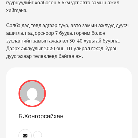
гүүрнүүдийг холбосон 6.6км урт авто замын ажил
хийгдэнэ.
Сэлбэ дэд төвд эдгээр гүүр, авто замын ажлууд дуусч
ашиглалтад орсноор 7 буудал орчим болон
зуслангийн замын ачаалал 30-40 хувьтай буурна.
Дээрх ажлуудыг 2020 оны III улирал гэхэд бүрэн
дуусгахаар төлөвлөөд байгаа аж.
Б.Хонгорсайхан