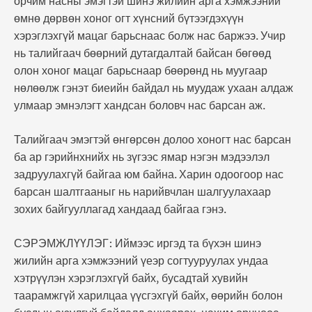
орчим насны эмэгтэй шинэ жилийн арга хэмжээний
өмнө дөрвөн хоног огт хүнсний бүтээгдэхүүн
хэрэглэхгүй мацаг барьснаас болж нас баржээ. Учир
нь талийгаач бөөрний дутагдалтай байсан бөгөөд
олон хоног мацаг барьснаар бөөрөнд нь муугаар
нөлөөлж гэнэт биеийн байдал нь муудаж ухаан алдаж
улмаар эмнэлэгт хандсан боловч нас барсан аж.
Талийгаач эмэгтэй өнгөрсөн долоо хоногт нас барсан
ба ар гэрийнхнийх нь зүгээс ямар нэгэн мэдээлэл
задруулахгүй байгаа юм байна. Харин одоогоор нас
барсан шалтгааныг нь нарийвчлан шалгуулахаар
зохих байгууллагад хандаад байгаа гэнэ.
СЭРЭМЖЛҮҮЛЭГ: Иймээс иргэд та бүхэн шинэ
жилийн арга хэмжээний үеэр согтууруулах ундаа
хэтрүүлэн хэрэглэхгүй байх, бусадтай хувийн
таарамжгүй харилцаа үүсгэхгүй байх, өөрийн болон