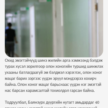
харамсалтай тохиолдол гарсан байна.
Тодруулбал, Баянзүрх дүүргийн нутагт амьдардаг
40 орчим насны эмэгтэй шинэ жилийн арга
хэмжээний …
Охид эмэгтэйчүүд шинэ жилийн арга хэмжээнд бэлдэж
турах хүсэл зорилгоор олон хоногийн туршид шинжлэх
ухааны батлагдаагүй эм бэлдмэл хэрэглэх, олон хоног
мацаг барих зэргээс үүдэн эрүүл мэндээрээ хохирч
байна. Олон хоног мацаг барьснаас үүдэн нэг эмэгтэй
нас барсан харамсалтай тохиолдол гарсан байна.
Тодруулбал, Баянзүрх дүүргийн нутагт амьдардаг 40