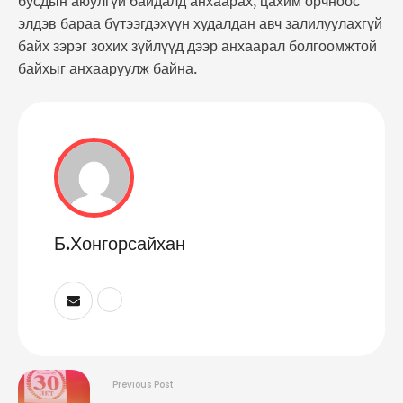
бусдын аюулгүй байдалд анхаарах, цахим орчноос
элдэв бараа бүтээгдэхүүн худалдан авч залилуулахгүй
байх зэрэг зохих зүйлүүд дээр анхаарал болгоомжтой
байхыг анхааруулж байна.
Б.Хонгорсайхан
Previous Post