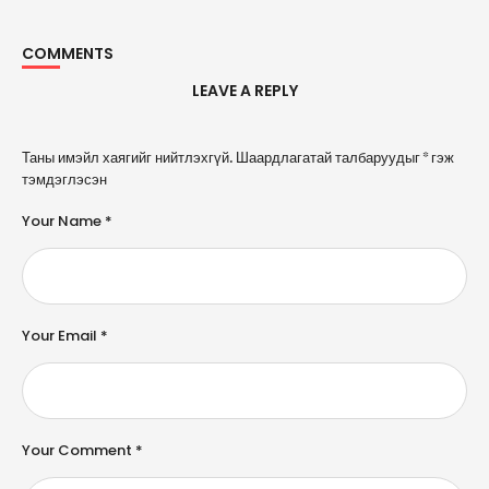
COMMENTS
LEAVE A REPLY
A
Таны имэйл хаягийг нийтлэхгүй.
Шаардлагатай талбаруудыг
*
гэж
l
тэмдэглэсэн
t
e
Your Name *
r
n
a
ti
v
e
Your Email *
:
Your Comment *