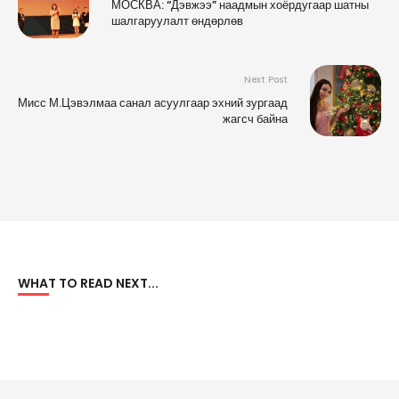
МОСКВА: “Дэвжээ” наадмын хоёрдугаар шатны
шалгаруулалт өндөрлөв
Next Post
Мисс М.Цэвэлмаа санал асуулгаар эхний зургаад
жагсч байна
WHAT TO READ NEXT...