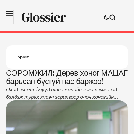
Topics:
СЭРЭМЖИЛ: Дөрөв хоног МАЦАГ
барьсан бүсгүй нас баржээ!
Охид эмэгтэйчүүд шинэ жилийн арга хэмжээнд
бэлдэж турах хүсэл зорилгоор олон хоногийн
туршид шинжлэх ухааны батлагдаагүй эм
бэлдмэл хэрэглэх, олон хоног мацаг барих зэргээс
үүдэн эрүүл мэндээрээ хохирч байна. Олон хоног
мацаг барьснаас үүдэн нэг эмэгтэй нас барсан