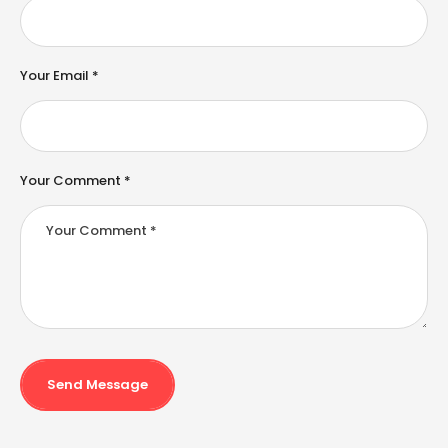
n
a
ti
v
e
Your Email *
:
Your Comment *
Send Message