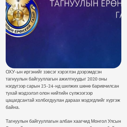
байгууллагын албан хаагчид Монгол Улсын
Эрүүгийн хуульд заасан гэмт хэрэгт холбогдсон
байж болзошгүй ~ТЕГ-аас Мэдэгдэл гаргав~
асуудлын талаарх урьдчилсан мэдээллийн дагуу
тус газраас цагдаагийн байгууллагад мэдээллийн
дэмжлэг …
ОХУ-ын иргэнийг зэвсэг хэрэглэн дээрэмдсэн
тагнуулын байгууллагын ажилтнуудыг 2020 оны
нэгдүгээр сарын 23-24-нд шилжих шөнө баривчилсан
тухай мэдээлэл олон нийтийн сүлжээгээр
цацагдсантай холбогдуулан дараах мэдэгдлийг хүргэж
байна.
Тагнуулын байгууллагын албан хаагчид Монгол Улсын