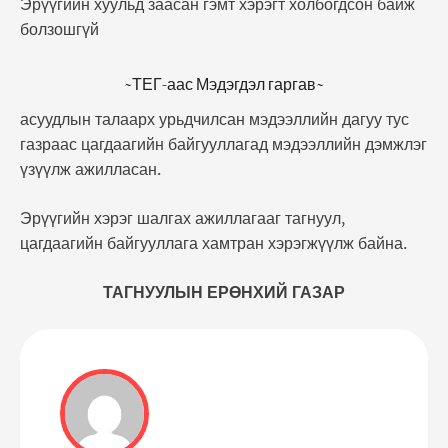
Эрүүгийн хуульд заасан гэмт хэрэгт холбогдсон байж
болзошгүй
~ТЕГ-аас Мэдэгдэл гаргав~
асуудлын талаарх урьдчилсан мэдээллийн дагуу тус
газраас цагдаагийн байгууллагад мэдээллийн дэмжлэг
үзүүлж ажилласан.
Эрүүгийн хэрэг шалгах ажиллагааг тагнуул,
цагдаагийн байгууллага хамтран хэрэгжүүлж байна.
ТАГНУУЛЫН ЕРӨНХИЙ ГАЗАР