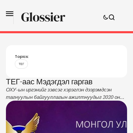
Topics:
ТЕГ
ТЕГ-аас Мэдэгдэл гаргав
ОХУ-ын иргэнийг зэвсэг хэрэглэн дээрэмдсэн
тагнуулын байгууллагын ажилтнуудыг 2020 оны
нэгдүгээр сарын 23-24-нд шилжих шөнө
баривчилсан тухай мэдээлэл олон нийтийн
сүлжээгээр цацагдсантай холбогдуулан дараах
мэдэгдлийг хүргэж байна. Тагнуулын