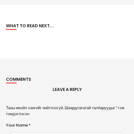
WHAT TO READ NEXT...
COMMENTS
LEAVE A REPLY
A
Таны имэйл хаягийг нийтлэхгүй.
Шаардлагатай талбаруудыг
*
гэж
l
тэмдэглэсэн
t
e
Your Name *
r