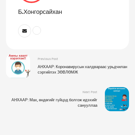
Б.Хонгорсайхан
Previous Post
АНХААР: Коронавирусын халдвараас урьдчилан
сэргийлэх ЗӨВЛӨМЖ
Next Post
АНХААР: Мах, өндөгийг гүйцэд болгож идэхийг
санууллаа