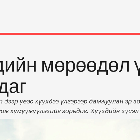
дийн мөрөөдөл 
даг
 дээр үеэс хүүхдээ үлгэрээр дамжуулан эр з
ож хүмүүжүүлэхийг зорьдог. Хүүхдийн хүсэл 
г. Ихэнх хүүхдийн мөрөөдөл үлгэрт гардаг ха
э. Үлгэр нь хүүхдийн хэл яриа, сэтгэхүйг хө
долтой юм. Тухайлбал: -Үлгэрээр …