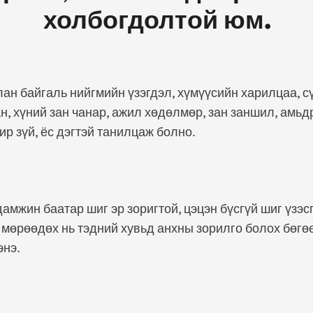
холбогдолтой юм.
ан байгаль нийгмийн үзэгдэл, хүмүүсийн харилцаа, сү
ан, хүний зан чанар, ажил хөдөлмөр, зан заншил, амь
ир зүй, ёс дэгтэй танилцаж болно.
дамжин баатар шиг эр зоригтой, цэцэн бүсгүй шиг үзэс
 мөрөөдөх нь тэдний хувьд анхны зорилго болох бөгө
энэ.