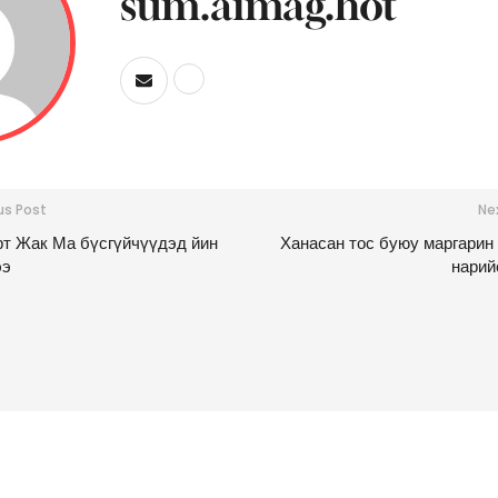
sum.aimag.hot
us Post
Ne
т Жак Ма бүсгүйчүүдэд йин
Ханасан тос буюу маргарин
ээ
нарий