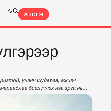
Subscribe
үлгэрээр
оригтой, үнэнч шударга, ажилч
мөрөөдлөө биелүүлэх нэг арга нь
нхүү, гүнж болох хүсэл сонирхлоор
гжүүлэх хүмүүжил, танин мэдэхүйн