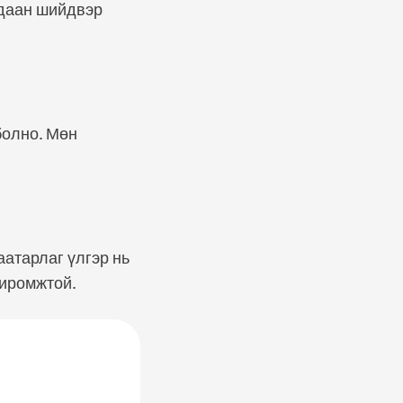
 даан шийдвэр
болно. Мөн
аатарлаг үлгэр нь
хиромжтой.