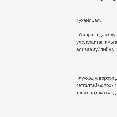
Тухайлбал:
-Үлгэрээр дамжуул
улс, араатан амьт
аливаа зүйлийн уч
-Хүүхэд үлгэрээр 
сэтгэлтэй болохыг
таних алхам нээгд