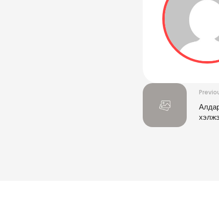
Previo
Алдар
хэлж