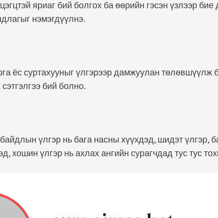
цэгцтэй яриаг бий болгох ба өөрийн гэсэн үзлээр бие
андлагыг нэмэгдүүлнэ.
рга ёс суртахууныг үлгэрээр дамжуулан төлөвшүүлж 
этгэлгээ бий болно. ​
байдлын үлгэр нь бага насны хүүхдэд, шидэт үлгэр, б
эд, хошин үлгэр нь ахлах ангийн сурагчдад тус тус то