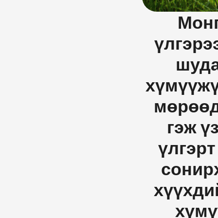
Монг
үлгэрэ
шуда
хүмүүжү
мөрөөд
гэж ү
үлгэрт
сонирх
хүүхдий
хүмү