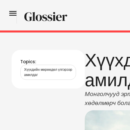
Хүүх
Topics:
Хүүхдийн мөрөөдөл үлгэрээр 
амил
амилдаг
Монголчууд эрт
хөдөлмөрч болг
үлгэр гэж үздэ
эхэлдэг шүү дэ
олон ач холбог