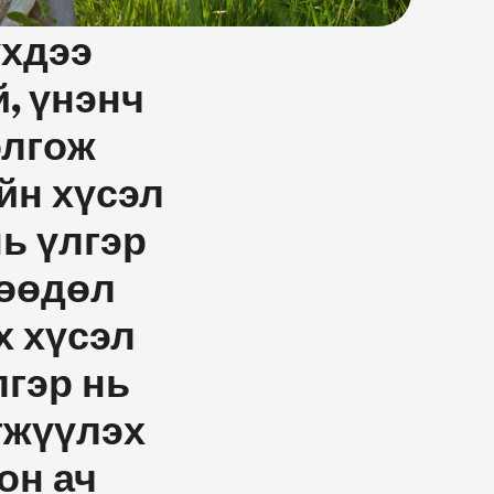
үхдээ
, үнэнч
олгож
йн хүсэл
ь үлгэр
рөөдөл
х хүсэл
лгэр нь
өгжүүлэх
он ач