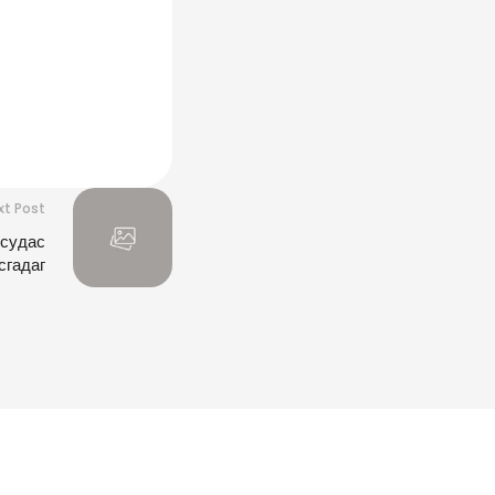
xt Post
 судас
сгадаг