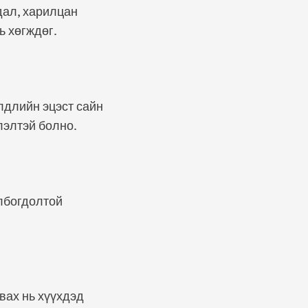
вдал, харилцан
ь хөгждөг.
йлдлийн эцэст сайн
лэлтэй болно.
олбогдолтой
вах нь хүүхдэд