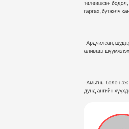
төлөвшсөн бодол, 
гаргах, бүтээлч х
-Ардчилсан, шуда
аливааг шүүмжлэх с
-Амьтны болон аж 
дунд ангийн хүүхд