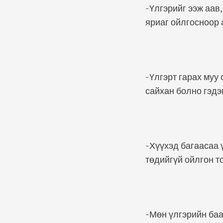
-Үлгэрийг ээж аав,
яриаг ойлгосноор 
-Үлгэрт гарах муу
сайхан болно гэдэг
-Хүүхэд багаасаа 
төдийгүй ойлгон т
-Мөн үлгэрийн баа