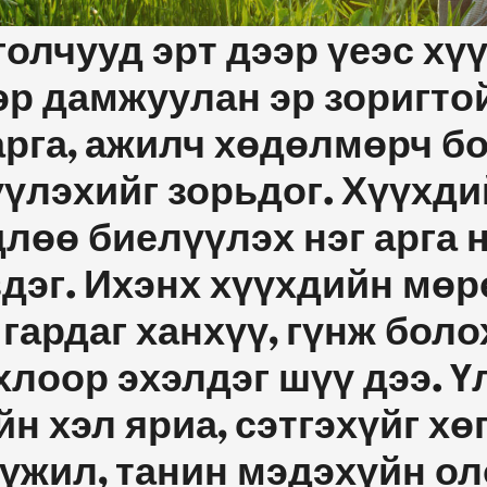
олчууд эрт дээр үеэс хү
эр дамжуулан эр зоригтой
рга, ажилч хөдөлмөрч б
үлэхийг зорьдог. Хүүхди
лөө биелүүлэх нэг арга н
здэг. Ихэнх хүүхдийн мө
 гардаг ханхүү, гүнж боло
лоор эхэлдэг шүү дээ. Ү
н хэл яриа, сэтгэхүйг х
үжил, танин мэдэхүйн ол