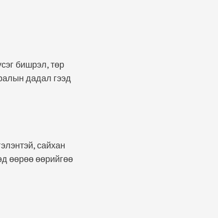
сэг бишрэл, төр
дралын дадал гээд
гэлэнтэй, сайхан
өд өөрөө өөрийгөө