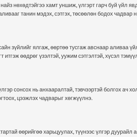
 найз нөхөдтэйгээ хамт уншиж, үлгэрт гарч буй үйл я
аливааг танин мэдэх, сэтгэх, төсөөлөн бодох чадвар н
 сайн зүйлийг ялгаж, өөртөө тусгаж авснаар аливаа ү
т итгэж өөдрөг үзэлтэй, уужим сэтгэлтэй, хүсэл тэмүү
үлгэр сонсох нь анхааралтай, тэвчээртэй болгох ач х
огтоох, цээжлэх чадварыг хөгжүүлнэ.
тартай өөрийгөө харьцуулах, түүнээс үлгэр дуурайл а