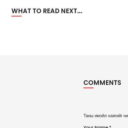
WHAT TO READ NEXT...
COMMENTS
A
Таны имэйл хаягийг ни
lt
e
Your Name *