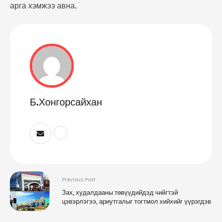
арга хэмжээ авна.
Б.Хонгорсайхан
Previous Post
Зах, худалдааны төвүүдийдэд чийгтэй
цэвэрлэгээ, ариутгалыг тогтмол хийхийг үүрэгдэв