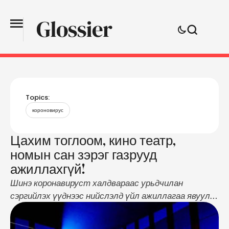
Topics:
короновирус
Цахим тоглоом, кино театр,
номын сан зэрэг газрууд
ажиллахгүй!
Шинэ коронавируст халдвараас урьдчилан
сэргийлэх үүднээс нийслэлд үйл ажиллагаа явуулж
буй 2 болон 3 дах шатлалын 17 эмнэлэг, гахай,
шувуу, үхрийн фермийн аж ахуй эрхлэгч 303