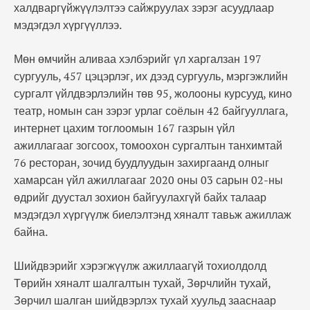
халдваргүйжүүлэлтээ сайжруулах зэрэг асуудлаар
мэдэгдэл хүргүүллээ.
Мөн өмчийн аливаа хэлбэрийг үл харгалзан 197
сургууль, 457 цэцэрлэг, их дээд сургууль, мэргэжлийн
сургалт үйлдвэрлэлийн төв 95, жолооны курсууд, кино
театр, номын сан зэрэг урлаг соёлын 42 байгууллага,
интернет цахим тоглоомын 167 газрын үйл
ажиллагааг зогсоох, томоохон сургалтын танхимтай
76 ресторан, зочид буудлуудын захиргаанд олныг
хамарсан үйл ажиллагааг 2020 оны 03 сарын 02-ны
өдрийг дуустал зохион байгуулахгүй байх талаар
мэдэгдэл хүргүүлж биелэлтэнд хяналт тавьж ажиллаж
байна.
Шийдвэрийг хэрэгжүүлж ажиллаагүй тохиолдолд
Төрийн хяналт шалгалтын тухай, Зөрчлийн тухай,
Зөрчил шалган шийдвэрлэх тухай хуульд зааснаар