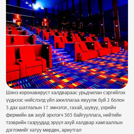
байгууллага, нийтийн тээврийн газруудад эрүүл
ахуй халдвар хамгааллын дэглэмийг хатуу
мөрдөх, ариутгал халдваргүйжүүлэлтээ
сайжруулах зэрэг асуудлаар мэдэгдэл хүргүүллээ.
Мөн өмчийн аливаа хэлбэрийг үл харгалзан 197
сургууль, 457 цэцэрлэг, их …
Шинэ коронавируст халдвараас урьдчилан сэргийлэх
үүднээс нийслэлд үйл ажиллагаа явуулж буй 2 болон
3 дах шатлалын 17 эмнэлэг, гахай, шувуу, үхрийн
фермийн аж ахуй эрхлэгч 303 байгууллага, нийтийн
тээврийн газруудад эрүүл ахуй халдвар хамгааллын
дэглэмийг хатуу мөрдөх, ариутгал