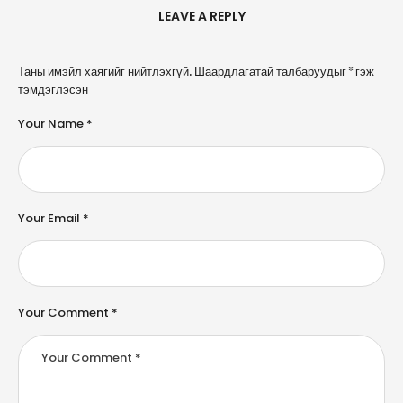
LEAVE A REPLY
A
Таны имэйл хаягийг нийтлэхгүй.
Шаардлагатай талбаруудыг
*
гэж
l
тэмдэглэсэн
t
e
Your Name *
r
n
a
ti
v
e
Your Email *
:
Your Comment *