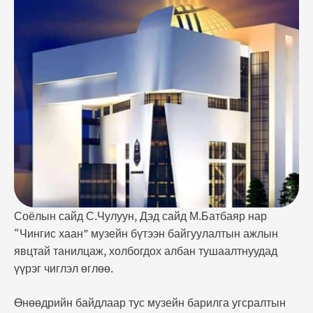
байдлаар тус музейн барилга угсралтын ажил
хэвийн үргэлжилж байгаа ч интерьер, экстерьер
болон дотор шугам сүлжээний төлөвлөлтийн
зарим шийдэл хүлээгдэж байгаагийн зэрэгцээ
гадаадаас импортоор оруулж ирэх материалын
захиалга хүлээгдэж, улмаар барилга угсралтын
ажил …
Соёлын сайд С.Чулуун, Дэд сайд М.Батбаяр нар
“Чингис хаан” музейн бүтээн байгуулалтын ажлын
явцтай танилцаж, холбогдох албан тушаалтнуудад
үүрэг чиглэл өглөө.
Өнөөдрийн байдлаар тус музейн барилга угсралтын