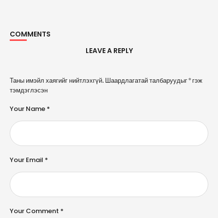
COMMENTS
LEAVE A REPLY
A
Таны имэйл хаягийг нийтлэхгүй.
Шаардлагатай талбаруудыг
*
гэж
l
тэмдэглэсэн
t
e
Your Name *
r
n
a
ti
v
e
Your Email *
:
Your Comment *