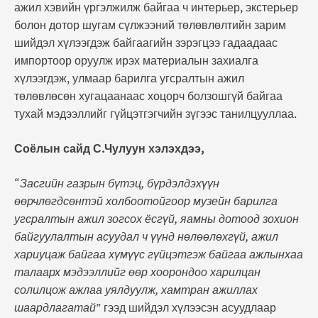
ажил хэвийн үргэлжилж байгаа ч интерьер, экстерьер
болон дотор шугам сүлжээний төлөвлөлтийн зарим
шийдэл хүлээгдэж байгаагийн зэрэгцээ гадаадаас
импортоор оруулж ирэх материалын захиалга
хүлээгдэж, улмаар барилга угсралтын ажил
төлөвлөсөн хугацаанаас хоцорч болзошгүй байгаа
тухай мэдээллийг гүйцэтгэгчийн зүгээс танилцууллаа.
Соёлын сайд С.Чулуун хэлэхдээ,
“
Засгийн газрын бүтэц, бүрдэлдэхүүн
өөрчлөгдсөнтэй холбоотойгоор музейн барилга
угсралтын ажил зогсох ёсгүй, яамны дотоод зохион
байгуулалтын асуудал ч үүнд нөлөөлөхгүй, ажил
хариуцаж байгаа хүмүүс гүйцэтгэж байгаа ажлынхаа
талаарх мэдээллийг өөр хоорондоо харилцан
солилцож ажлаа уялдуулж, хамтран ажиллах
шаардлагатай
” гээд шийдэл хүлээсэн асуудлаар