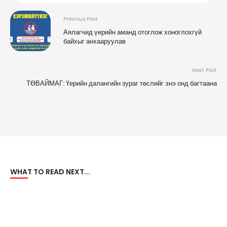
Previous Post
Аялагчид үерийн аманд отоглож хоноглохгүй
байхыг анхааруулав
Next Post
ТӨВАЙМАГ: Үерийн далангийн зураг төслийг энэ онд багтаана
WHAT TO READ NEXT...