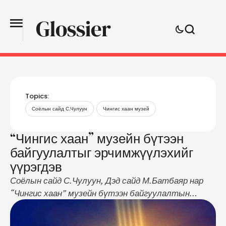
Topics:
Соёлын сайд С.Чулуун
Чингис хаан музей
“Чингис хаан” музейн бүтээн
байгуулалтыг эрчимжүүлэхийг
үүрэгдэв
Соёлын сайд С.Чулуун, Дэд сайд М.Батбаяр нар
“Чингис хаан” музейн бүтээн байгуулалтын
ажлын явцтай танилцаж, холбогдох албан
тушаалтнуудад үүрэг чиглэл өглөө. Өнөөдрийн