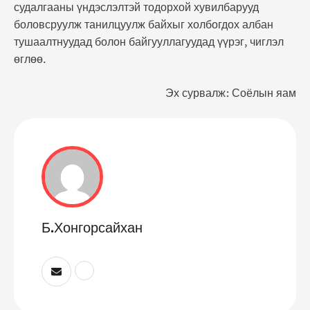
судалгааны үндэслэлтэй тодорхой хувилбарууд
боловсруулж танилцуулж байхыг холбогдох албан
тушаалтнуудад болон байгууллагуудад үүрэг, чиглэл
өглөө.
Эх сурвалж: Соёлын яам
Б.Хонгорсайхан