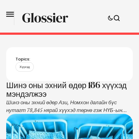
Topics:
Хүүхэд
Шинэ оны эхний өдөр 186 хүүхэд
мэндэлжээ
Шинэ оны эхний өдөр Ази, Номхон далайн бүс
нутагт 78,845 нярай хүүхэд төрнө гэж НҮБ-ын
Хүүхдийн сан мэдээлсэн. Тэгвэл тус бүс нутагт
шинэ оны эхний өдөр төрсөн хүүхдүүд нь дэлхий
даяар төрсөн 392,078 нярай хүүхдийн 20 орчим