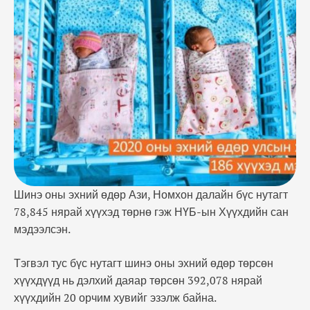
хувийг эзэлж байна. Дэлхий даяар нийт
төрөлтийн талаас илүү хувь нь найман улсад
явагддаг гэсэн тооцоо бий. Тухайлбал …
Шинэ оны эхний өдөр Ази, Номхон далайн бүс нутагт
78,845 нярай хүүхэд төрнө гэж НҮБ-ын Хүүхдийн сан
мэдээлсэн.
Тэгвэл тус бүс нутагт шинэ оны эхний өдөр төрсөн
хүүхдүүд нь дэлхий даяар төрсөн 392,078 нярай
хүүхдийн 20 орчим хувийг эзэлж байна.