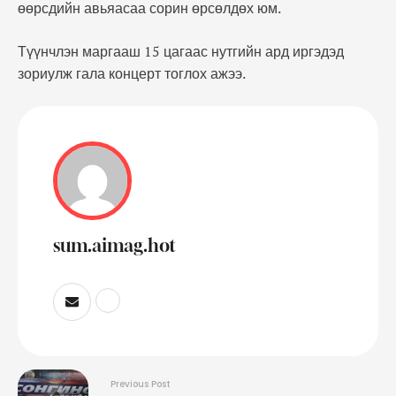
өөрсдийн авьяасаа сорин өрсөлдөх юм.
Түүнчлэн маргааш 15 цагаас нутгийн ард иргэдэд
зориулж гала концерт тоглох ажээ.
sum.aimag.hot
Previous Post