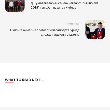
Д.Сумъяабазарын санаачилгаар “Сонгино лиг
2018” тэмцээн нээлтээ хийлээ
Next Post
Сэлэнгэ аймаг мал эмнэлгийн салбарт Буриад
улсаас туршилга судална
WHAT TO READ NEXT...