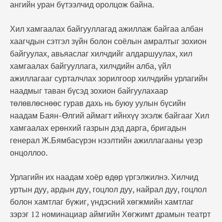
ангийн уран бүтээлчид оролцож байна.
Хил хамгаалах байгууллагад ажиллаж байгаа албан
хаагчдын сэтгэл зүйн болон соёлын амралтыг зохион
байгуулах, авьяаслаг хилчдийг алдаршуулах, хил
хамгаалах байгууллага, хилчдийн алба, үйл
ажиллагааг сурталчлах зорилгоор хилчдийн урлагийн
наадмыг таван бүсэд зохион байгуулахаар
төлөвлөснөөс гурав дахь нь буюу уулын бүсийн
наадам Баян-Өлгий аймагт ийнхүү эхэлж байгааг Хил
хамгаалах ерөнхий газрын дэд дарга, бригадын
генерал Ж.Бямбасүрэн нээлтийн ажиллагааны үеэр
онцоллоо.
Урлагийн их наадам хоёр өдөр үргэлжилнэ. Хилчид
уртын дуу, ардын дуу, гоцлол дуу, найрал дуу, гоцлол
болон хамтлаг бүжиг, үндэсний хөгжмийн хамтлаг
зэрэг 12 номинациар аймгийн Хөгжимт драмын театрт