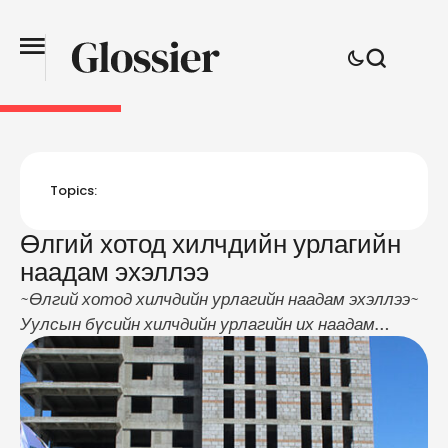
Topics:
Өлгий хотод хилчдийн урлагийн
наадам эхэллээ
~Өлгий хотод хилчдийн урлагийн наадам эхэллээ~
Уулсын бүсийн хилчдийн урлагийн их наадам
өнөөдөр буюу 2018-06-04-ний өдөр Өлгий хотод
нээлтээ хийлээ. Уг арга хэмжээнд Баян-Өлгий,
Завхан, Увс, Ховд зэрэг баруун дөрвөн аймгийн
хилийн цэргийн зургаан ангийн уран бүтээлчид