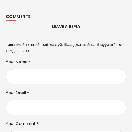
COMMENTS
LEAVE A REPLY
A
Таны имэйл хаягийг нийтлэхгүй.
Шаардлагатай талбаруудыг
*
гэж
l
тэмдэглэсэн
t
e
Your Name *
r
n
a
ti
v
e
Your Email *
:
Your Comment *