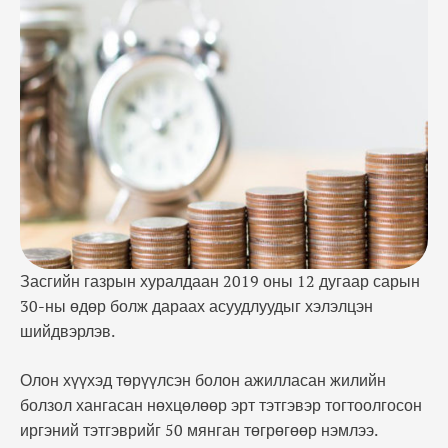
тэтгэврийг 50 мянган төгрөгөөр нэмлээ.
Тогтоолыг 2020 оны 01 дүгээр сарын 01-ний өдрөөс
дагаж мөрдөхөөр шийдвэрлэв. 1991-1994 онд
тэтгэвэр тогтоолгосон 44 мянган иргэний 21.2
мянга нь Нийгмийн …
Засгийн газрын хуралдаан 2019 оны 12 дугаар сарын
30-ны өдөр болж дараах асуудлуудыг хэлэлцэн
шийдвэрлэв.
Олон хүүхэд төрүүлсэн болон ажилласан жилийн
болзол хангасан нөхцөлөөр эрт тэтгэвэр тогтоолгосон
иргэний тэтгэврийг 50 мянган төгрөгөөр нэмлээ.