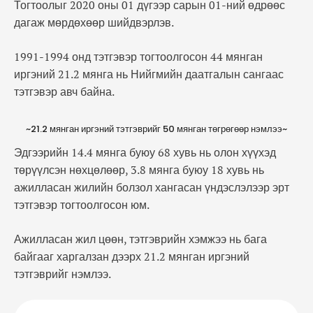
Тогтоолыг 2020 оны 01 дүгээр сарын 01-ний өдрөөс
дагаж мөрдөхөөр шийдвэрлэв.
1991-1994 онд тэтгэвэр тогтоолгосон 44 мянган
иргэний 21.2 мянга нь Нийгмийн даатгалын сангаас
тэтгэвэр авч байна.
~21.2 мянган иргэний тэтгэврийг 50 мянган төгрөгөөр нэмлээ~
Эдгээрийн 14.4 мянга буюу 68 хувь нь олон хүүхэд
төрүүлсэн нөхцөлөөр, 3.8 мянга буюу 18 хувь нь
ажилласан жилийн болзол хангасан үндэслэлээр эрт
тэтгэвэр тогтоолгосон юм.
Ажилласан жил цөөн, тэтгэврийн хэмжээ нь бага
байгааг харгалзан дээрх 21.2 мянган иргэний
тэтгэврийг нэмлээ.