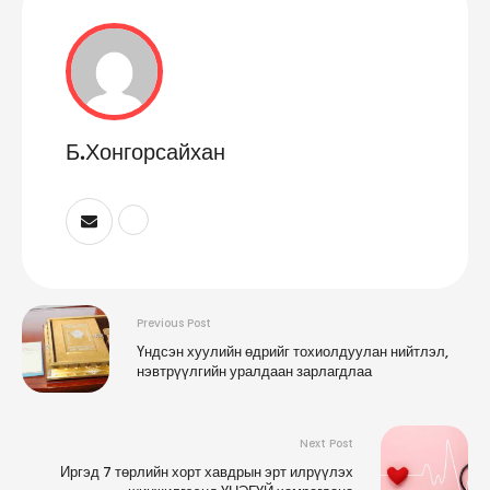
Б.Хонгорсайхан
Previous Post
Үндсэн хуулийн өдрийг тохиолдуулан нийтлэл,
нэвтрүүлгийн уралдаан зарлагдлаа
Next Post
Иргэд 7 төрлийн хорт хавдрын эрт илрүүлэх