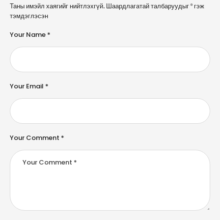
A
Таны имэйл хаягийг нийтлэхгүй.
Шаардлагатай талбаруудыг
*
гэж
l
тэмдэглэсэн
t
e
Your Name *
r
n
a
ti
v
e
Your Email *
:
Your Comment *