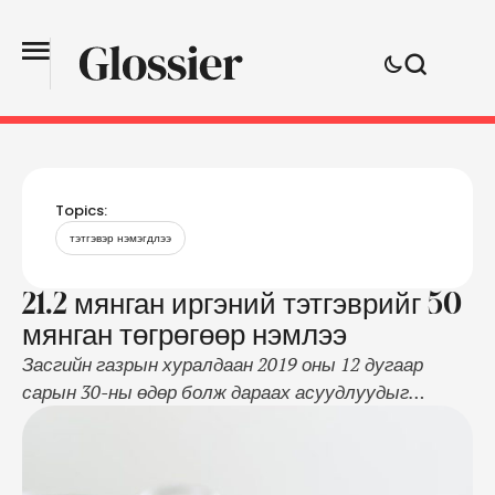
Topics:
тэтгэвэр нэмэгдлээ
21.2 мянган иргэний тэтгэврийг 50
мянган төгрөгөөр нэмлээ
Засгийн газрын хуралдаан 2019 оны 12 дугаар
сарын 30-ны өдөр болж дараах асуудлуудыг
хэлэлцэн шийдвэрлэв. Олон хүүхэд төрүүлсэн
болон ажилласан жилийн болзол хангасан
нөхцөлөөр эрт тэтгэвэр тогтоолгосон иргэний