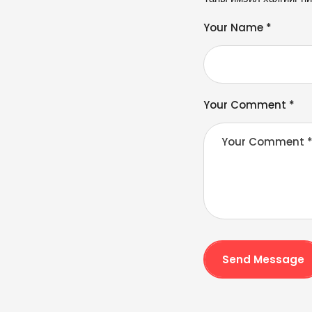
lt
e
Your Name *
r
n
a
ti
v
Your Comment *
e
:
Send Message