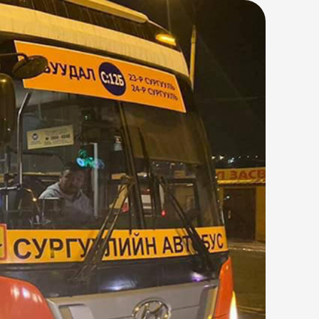
сгагдсан хүүхдэд ээлтэй орчинг
лтын хүрээнд “Сургуулийн автобус”
өс хэрэгжүүлж эхэлсэн. Сурагчдын …