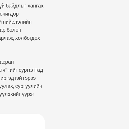
үй байдлыг хангах
 өчигдөр
уй нийслэлийн
зар болон
арлаж, холбогдох
 асран
гч”-ийг сургалтад
иргэдтэй гэрээ
уулах, сургуулийн
үүлэхийг үүрэг