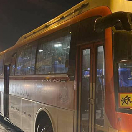
016-2020 оны үйл ажиллагааны хөтөлбөрт ту
тын авто замын түгжрэлийг бууруулах зори
өн баасан гараг буюу энэ сарын 15-ны өдрө