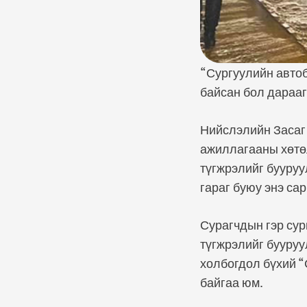
“Сургуулийн автоб
байсан бол дарааг
Нийслэлийн Засаг
ажиллагааны хөтөл
түгжрэлийг бууруу
гараг буюу энэ са
Сурагчдын гэр сур
түгжрэлийг бууруу
холбогдол бүхий “
байгаа юм.