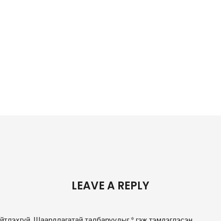
LEAVE A REPLY
йтлэхгүй.
Шаардлагатай талбаруудыг
*
гэж тэмдэглэсэн