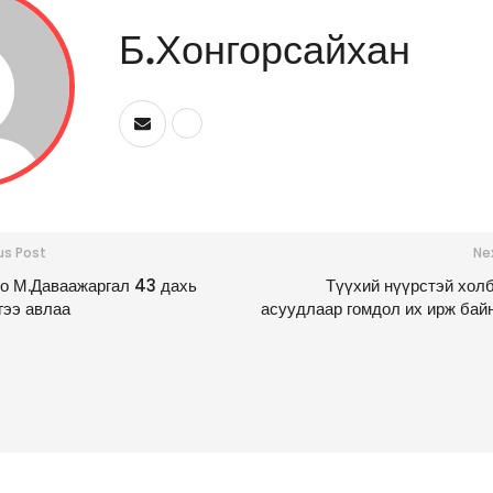
Б.Хонгорсайхан
us Post
Ne
о М.Даваажаргал 43 дахь
Түүхий нүүрстэй хол
гээ авлаа
асуудлаар гомдол их ирж байн