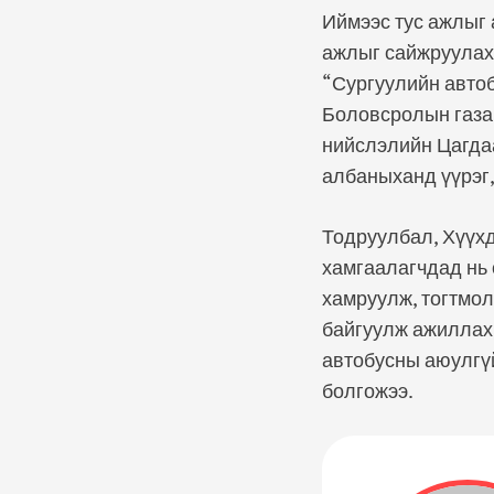
Иймээс тус ажлыг 
ажлыг сайжруулах
“Сургуулийн автоб
Боловсролын газар
нийслэлийн Цагда
албаныханд үүрэг,
Тодруулбал, Хүүхд
хамгаалагчдад нь 
хамруулж, тогтмол
байгуулж ажиллах,
автобусны аюулгүй
болгожээ.