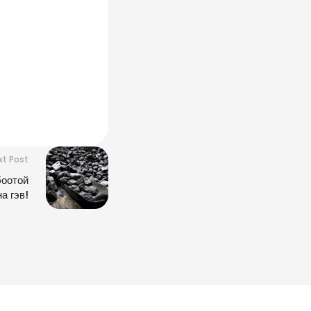
xt Post
боотой
а гэв!