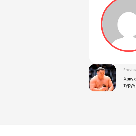
Previo
Хакүх
түрүү