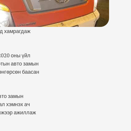
уд хамрагдаж
2020 оны үйл
отын авто замын
өнгөрсөн баасан
вто замын
ал хэмнэх ач
элжээр ажиллаж