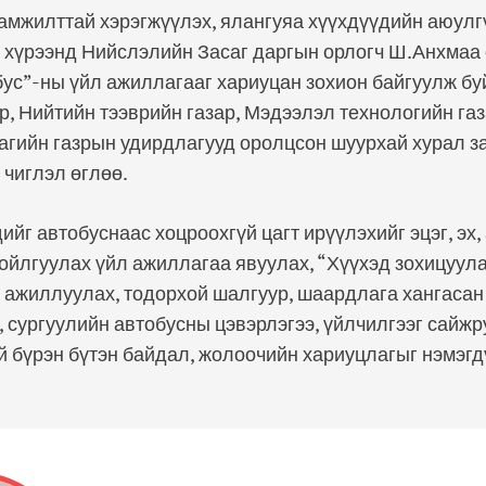
амжилттай хэрэгжүүлэх, ялангуяа хүүхдүүдийн аюулг
 хүрээнд Нийслэлийн Засаг даргын орлогч Ш.Анхмаа
ус”-ны үйл ажиллагааг хариуцан зохион байгуулж б
, Нийтийн тээврийн газар, Мэдээлэл технологийн га
агийн газрын удирдлагууд оролцсон шуурхай хурал з
 чиглэл өглөө.
ийг автобуснаас хоцроохгүй цагт ирүүлэхийг эцэг, эх,
ойлгуулах үйл ажиллагаа явуулах, “Хүүхэд зохицуула
 ажиллуулах, тодорхой шалгуур, шаардлага хангасан 
 сургуулийн автобусны цэвэрлэгээ, үйлчилгээг сайжр
 бүрэн бүтэн байдал, жолоочийн хариуцлагыг нэмэгд