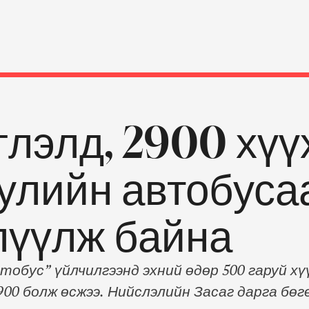
глэлд, 2900 хүү
уулийн автобуса
лүүлж байна
тобус” үйлчилгээнд эхний өдөр 500 гаруй хү
900 болж өсжээ. Нийслэлийн Засаг дарга б