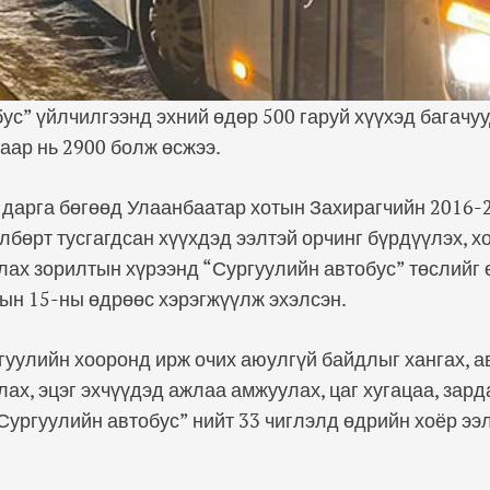
ус” үйлчилгээнд эхний өдөр 500 гаруй хүүхэд багачу
аар нь 2900 болж өсжээ.
 дарга бөгөөд Улаанбаатар хотын Захирагчийн 2016-
бөрт тусгагдсан хүүхдэд ээлтэй орчинг бүрдүүлэх, х
лах зорилтын хүрээнд “Сургуулийн автобус” төслийг 
рын 15-ны өдрөөс хэрэгжүүлж эхэлсэн.
гуулийн хооронд ирж очих аюулгүй байдлыг хангах, а
лах, эцэг эхчүүдэд ажлаа амжуулах, цаг хугацаа, зард
Сургуулийн автобус” нийт 33 чиглэлд өдрийн хоёр э