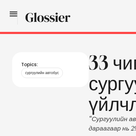
33 чи
Topics:
сургуулийн автобус
сург
үйлч
“Сургуулийн ав
дараагаар нь 2