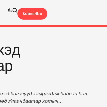
Subscribe
хэд
ар
үхэд багачууд хамрагдаж байсан бол
өгөөд Улаанбаатар хотын