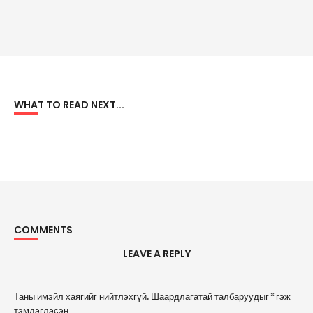
WHAT TO READ NEXT...
COMMENTS
LEAVE A REPLY
A
Таны имэйл хаягийг нийтлэхгүй.
Шаардлагатай талбаруудыг
*
гэж
l
тэмдэглэсэн