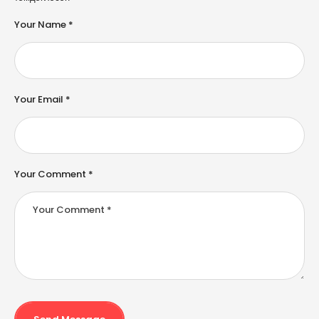
t
e
Your Name *
r
n
a
ti
v
e
Your Email *
:
Your Comment *