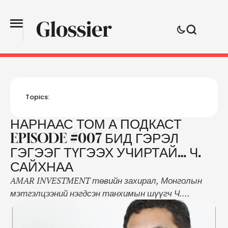
Topics:
НАРНААС ТОМ А ПОДКАСТ
EPISODE #007 БИД ГЭРЭЛ
ГЭГЭЭГ ТҮГЭЭХ УЧИРТАЙ… Ч.
САЙХНАА
AMAR INVESTMENT төвийн захирал, Монголын
мэтгэлцээний нэгдсэн танхимын шүүгч Ч.
САЙХНАА Бид энэ удаагын дугаарынхаа зочноор
Илтгэх урлаг олон нийтийн ярианы хөтөлбөр хувь