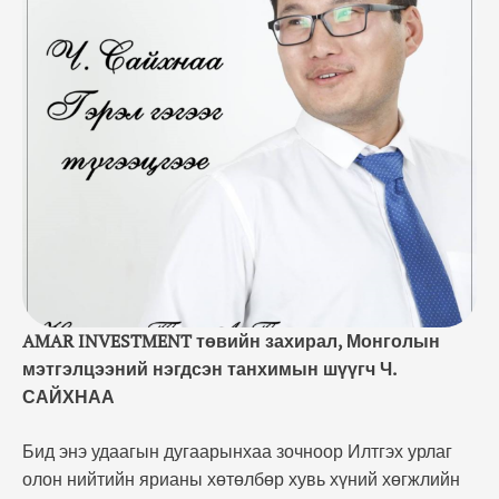
хүний хөгжлийн тухай цогц сургалтуудыг
явуулдаг Amar Investment-н захирал Сайхнаа
ахыгаа урьж оролцуулан нэгэн гайхалтай
ярилцлага өрнүүллээ. Сайхнаа ахын маань
мөрөөдөл мөн бусдад юу өгч ямар гайхалтай гэрэл
гэгээтэй ирээдүй бий болгохыг …
AMAR INVESTMENT төвийн захирал, Монголын
мэтгэлцээний нэгдсэн танхимын шүүгч Ч.
САЙХНАА
Бид энэ удаагын дугаарынхаа зочноор Илтгэх урлаг
олон нийтийн ярианы хөтөлбөр хувь хүний хөгжлийн