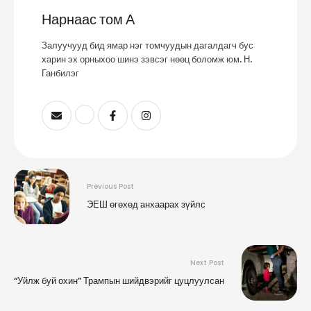
Нарнаас том А
Залуучууд бид ямар нэг томчуудын дагалдагч бус
харин эх орныхоо шинэ зэвсэг нөөц боломж юм. Н.
Ганбилэг
Previous Post
ЭЕШ өгөхөд анхаарах зүйлс
Next Post
“Уйлж буй охин” Трампын шийдвэрийг цуцлуулсан