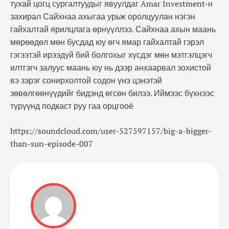
тухай цогц сургалтуудыг явуулдаг Amar Investment-н
захирал Сайхнаа ахыгаа урьж оролцуулан нэгэн
гайхалтай ярилцлага өрнүүллээ. Сайхнаа ахын маань
мөрөөдөл мөн бусдад юу өгч ямар гайхалтай гэрэл
гэгээтэй ирээдүй бий болгохыг хүсдэг мөн мэтгэлцэгч
илтгэгч залуус маань юу нь дээр анхаарвал зохистой
вэ зэрэг сонирхолтой содон үнэ цэнэтэй
зөвөлгөөнүүдийг бидэнд өгсөн билээ. Иймээс бүхнээс
түрүүнд подкаст руу гаа орцгооё
https://soundcloud.com/user-527597157/big-a-bigger-
than-sun-episode-007