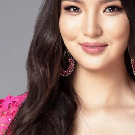
 танилцуулга бичлэгтээ Монгол орныхоо үз
ө мэргэжлийн онцлог, авьяас чадвар зэргээ 
дэлхийн 130 орны гоо бүсгүйчүүдтэй энэ са