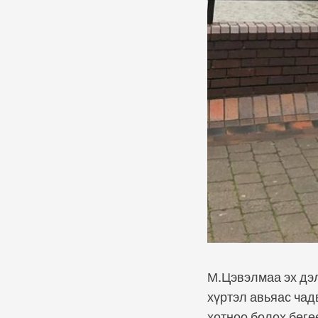
М.Цэвэлмаа эх дэл
хүртэл авьяас чад
хотноо болох бөгө