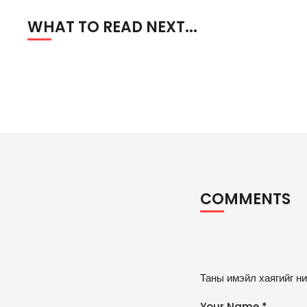
WHAT TO READ NEXT...
COMMENTS
A
Таны имэйл хаягийг ни
lt
e
Your Name *