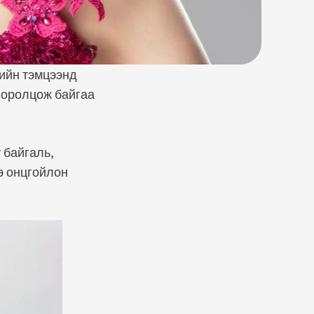
гийн тэмцээнд
 оролцож байгаа
 байгаль,
э онцгойлон