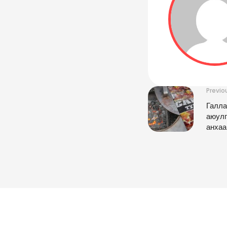
Previo
Галла
аюулг
анхаа