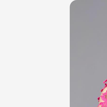
М.Цэвэлмаа нь
жаяг, өөрийнхө
М.Цэвэлмаа эх 