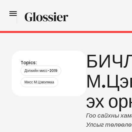
БИЧЛ
Topics:
Дэлхийн мисс-2019
М.Цэ
Мисс М.Цэвэлмаа
эх ор
Гоо сайхны хам
Улсыг төлөөлө