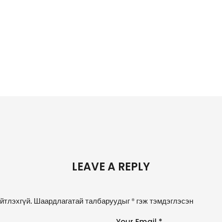
LEAVE A REPLY
йтлэхгүй.
Шаардлагатай талбаруудыг
*
гэж тэмдэглэсэн
Your Email *