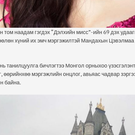
н том наадам гэгдэх “Дэлхийн мисс”-ийн 69 дэх удаа
өөлөн хүний их эмч мэргэжилтэй Мандахын Цэвэлмаа
ь танилцуулга бичлэгтээ Монгол орныхоо үзэсгэлэнт
, өөрийнхөө мэргэжлийн онцлог, авьяас чадвар зэргэ
н байна.