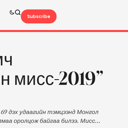
Subscribe
мч
н мисс-2019”
 69 дэх удаагийн тэмцээнд Монгол
маа оролцож байгаа билээ. Мисс