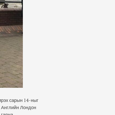
ирэх сарын 14-ныг
ь Английн Лондон
 гарна.