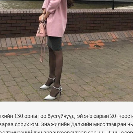
хийн 130 орны гоо бүсгүйчүүдтэй энэ сарын 20-ноос 
вараа сорих юм. Энэ жилийн Дэлхийн мисс тэмцээн н
өд тэмцээний дүн арванхоёрдугаар сарын 14-ны өдөр