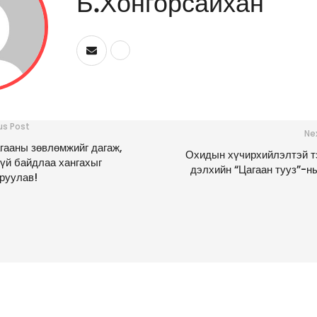
Б.Хонгорсайхан
us Post
Ne
гааны зөвлөмжийг дагаж,
Охидын хүчирхийлэлтэй 
үй байдлаа хангахыг
дэлхийн “Цагаан тууз”-н
руулав!