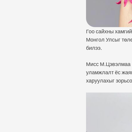
Гоо сайхны хамгий
Монгол Улсыг төл
билээ.
Мисс М.Цэвэлмаа н
уламжлалт ёс жаяг
харуулахыг зорьсо