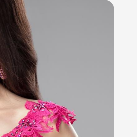
эсгэлэнт байгаль, уламжлалт ёс
онцгойлон харуулахыг зорьсон байна.
рын …