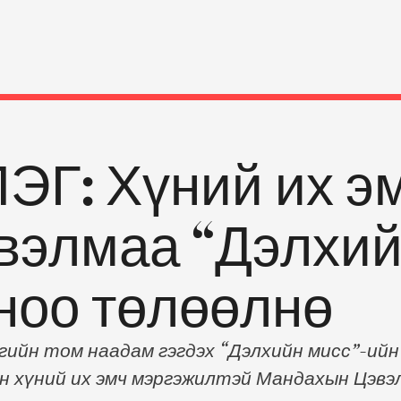
ЭГ: Хүний их э
вэлмаа “Дэлхий
ноо төлөөлнө
гийн том наадам гэгдэх “Дэлхийн мисс”-ийн
н хүний их эмч мэргэжилтэй Мандахын Цэвэл