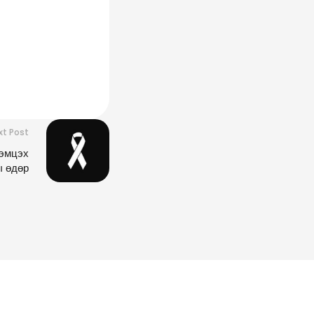
xt Post
тэмцэх
ы өдөр