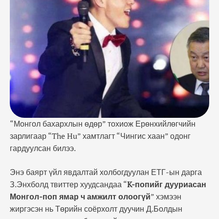
соёрхолт дуучин Д.Болдын ундууцлыг хүргэсэн
бололтой. Тэрбээр үүний хариуд З.Энхболдод
хандан "Миний хийсэн бүтээснийг та хэмжихгүй
ээ. Таныг жаахан байхад …
“Монгол бахархлын өдөр” тохиож Ерөнхийлөгчийн
зарлигаар “The Hu” хамтлагт “Чингис хаан” одонг
гардуулсан билээ.
Энэ баярт үйл явдалтай холбогдуулан ЕТГ-ын дарга
З.Энхболд твиттер хуудсандаа “
K-попийг дууриасан
Монгол-поп ямар ч амжилт олоогүй
” хэмээн
жиргэсэн нь Төрийн соёрхолт дуучин Д.Болдын