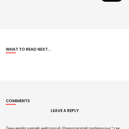
WHAT TO READ NEXT...
COMMENTS
LEAVE A REPLY
A
Таны имэйл хаягийг нийтлэхгүй.
Шаардлагатай талбаруудыг
*
гэж