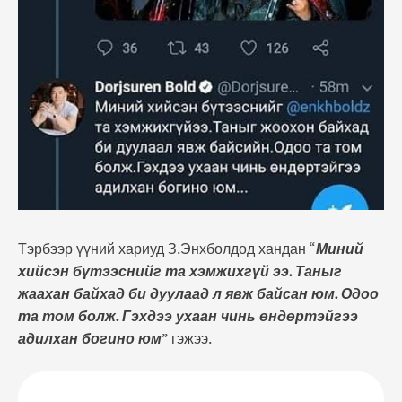
Тэрбээр үүний хариуд З.Энхболдод хандан “
Миний
хийсэн бүтээснийг та хэмжихгүй ээ. Таныг
жаахан байхад би дуулаад л явж байсан юм. Одоо
та том болж. Гэхдээ ухаан чинь өндөртэйгээ
адилхан богино юм
” гэжээ.