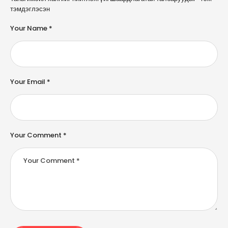
l
тэмдэглэсэн
t
e
Your Name *
r
n
a
ti
v
e
Your Email *
:
Your Comment *