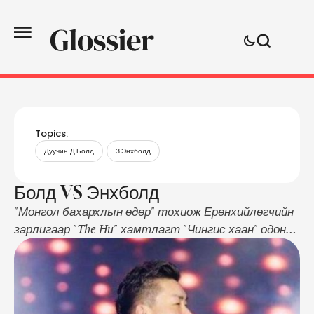
Topics:
Дуучин Д.Болд
З.Энхболд
Болд VS Энхболд
"Монгол бахархлын өдөр" тохиож Ерөнхийлөгчийн
зарлигаар "The Hu" хамтлагт "Чингис хаан" одонг
гардуулсан билээ. Энэ баярт үйл явдалтай
холбогдуулан ЕТГ-ын дарга З.Энхболд твиттер
хуудсандаа "K-попийг дууриасан Монгол-поп ямар ч
амжилт олоогүй" хэмээн жиргэсэн нь Төрийн