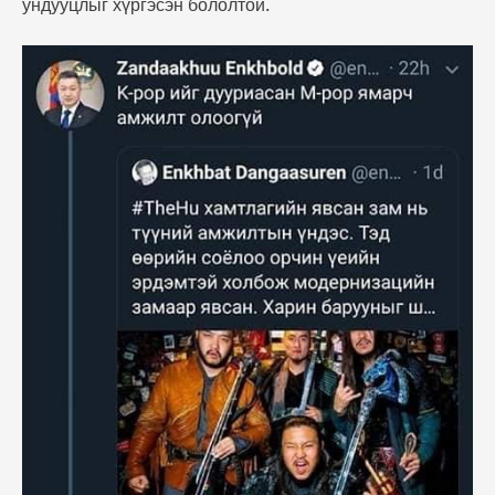
ундууцлыг хүргэсэн бололтой.