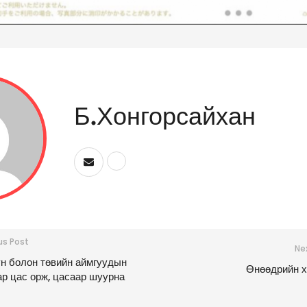
Б.Хонгорсайхан
us Post
Ne
н болон төвийн аймгуудын
Өнөөдрийн 
ар цас орж, цасаар шуурна