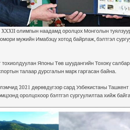
ы XXXII олимпын наадамд оролцох Монголын туялзуур
омори мужийн Имабэцү хотод байрлаж, бэлтгэл сургу
г тохиолдуулан Японы Төв шуудангийн Тохокү салба
 спортын талаар дурсгалын марк гаргасан байна.
лэмчид 2021 дөрөвдүгээр сард Узбекистаны Ташкент
мцээнд оролцохоор бэлтгэл сургуулилтаа хийж байг