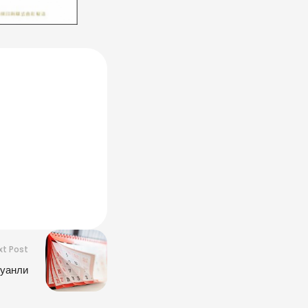
xt Post
хуанли