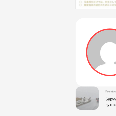
Previo
Баруу
нутга