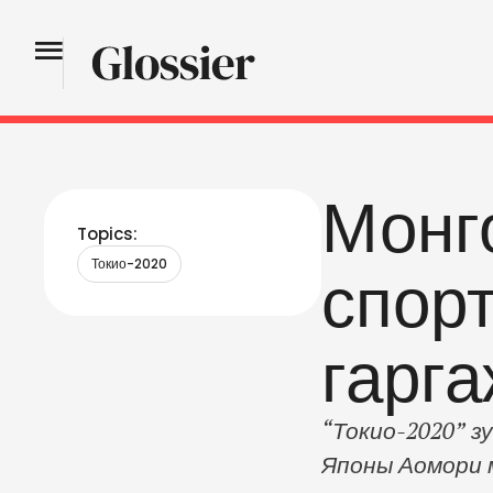
Монго
Topics:
Токио-2020
спор
гарг
“Токио-2020” 
Японы Аомори м