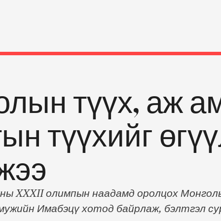
лын түүх, аж а
тын түүхийг өгү
ажээ
зуны XXXII олимпын наадамд оролцох Монгол
ужийн Имабэцү хотод байрлаж, бэлтгэл сур