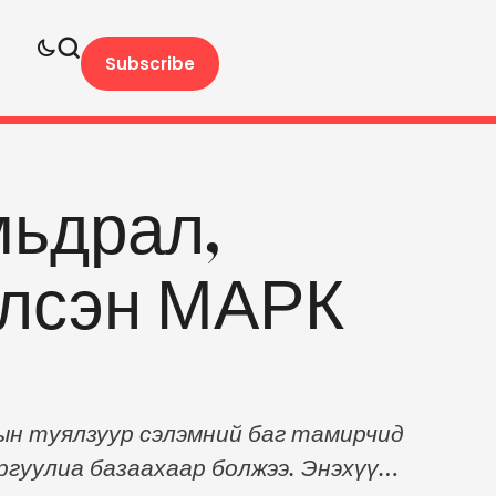
Subscribe
мьдрал,
үлсэн МАРК
ын туялзуур сэлэмний баг тамирчид
гуулиа базаахаар болжээ. Энэхүү