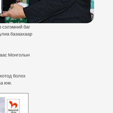
 сэлэмний баг
улиа базаахаар
раас Монголын
 хотод болох
аа юм.