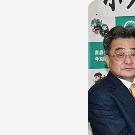
үйл явдлыг то
амьдрал, спорт
дөрөвдүгээр с
бэлтгэл …