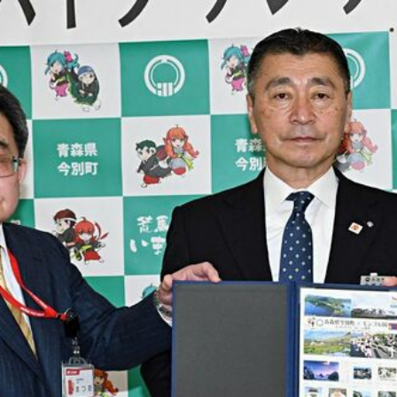
хиолдуулан Японы Төв шуудангийн Тохокү с
ын талаар дурсгалын марк гаргасан байна.
ард Узбекистаны Ташкент хотод болох олим