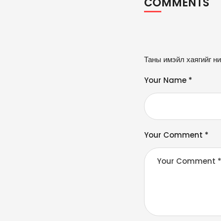
COMMENTS
A
Таны имэйл хаягийг ни
lt
e
Your Name *
r
n
a
ti
v
Your Comment *
e
: