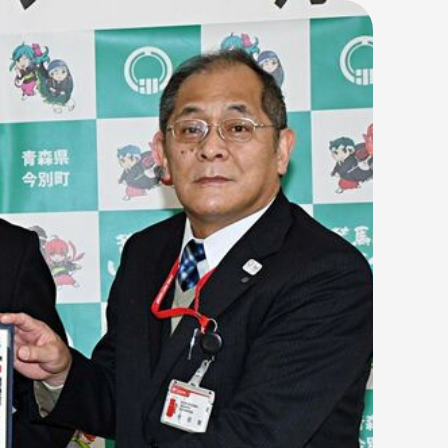
албараас Монголын түүх, аж
 Манай туялзуур сэлэмчид 2021
пын эрхийн тэмцээнд оролцохоор