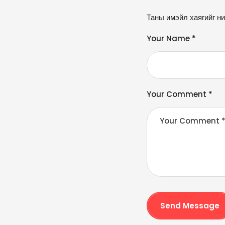
A
Таны имэйл хаягийг ни
lt
e
Your Name *
r
n
a
ti
v
Your Comment *
e
:
Send Message