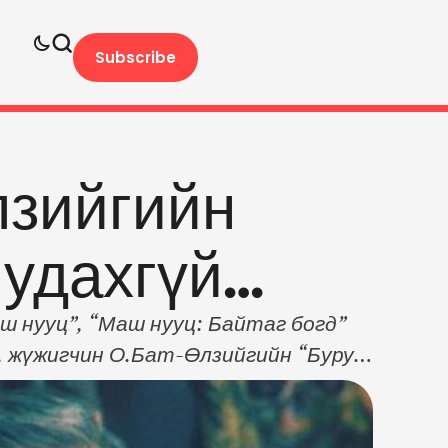
Subscribe
лзийгийн
 удахгүй…
аш нууц”, “Маш нууц: Байтаг богд”
ч, жүжигчин О.Бат-Өлзийгийн “Буруу
лтээ хийхээр зэхжээ. ~Найруулагч
элийн гол дүрд “37-р точка”
үүний ажилтан, …