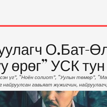
уулагч О.Бат-Ө
у өрөг” УСК тун
сэн үг”, “Ноён солиот”, “Уулын төмөр”, “М
г найруулсан гавьяат жүжигчин, найруулаг
хны кино ирэх оны нэгдүгээр сарын 10-нд нээ
н “Буруу өрөг” УСК тун удахгүй...~ Эл бүтэ
гчдийг байлдан дагуулаад буй соёлын тэрг