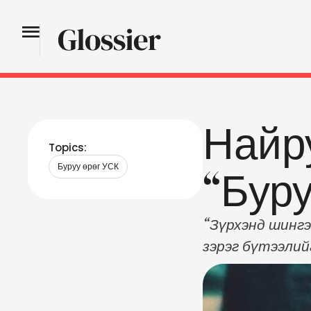
Найр
Topics:
Буруу өрөг УСК
“Буру
“Зүрхэнд шингэ
зэрэг бүтээлий
өрөг” уран сай
О.Бат-Өлзийгий
киногоороо үзэ