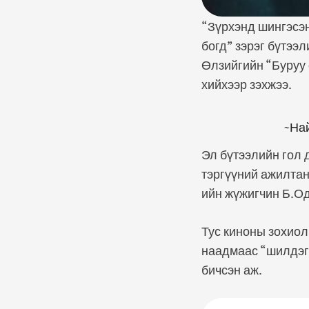
“Зүрхэнд шингэсэн
богд” зэрэг бүтээ
Өлзийгийн “Буруу 
хийхээр зэхжээ.
~Най
Эл бүтээлийн гол 
тэргүүний ажилтан
ийн жүжигчин Б.Од
Тус киноны зохиол
наадмаас “шилдэг
бичсэн аж.