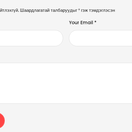
йтлэхгүй.
Шаардлагатай талбаруудыг
*
гэж тэмдэглэсэн
Your Email *