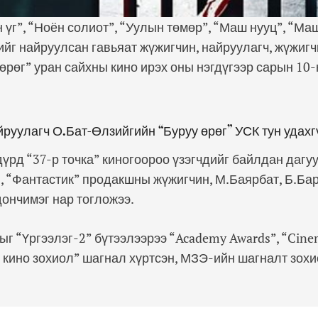
 үг”, “Ноён солиот”, “Уулын төмөр”, “Маш нууц”, “Ма
лийг найруулсан гавьяат жүжигчин, найруулагч, жүжиг
өрөг” уран сайхны кино ирэх оны нэгдүгээр сарын 10-
руулагч О.Бат-Өлзийгийн “Буруу өрөг” УСК тун удах
дүрд “37-р точка” киногоороо үзэгчдийг байлдан даг
, “Фантастик” продакшны жүжигчин, М.Баярбат, Б.Ба
ончимэг нар тогложээ.
ыг “Үргээлэг-2” бүтээлээрээ “Academy Awards”, “Cin
 кино зохиол” шагнал хүртсэн, МЗЭ-ийн шагналт зох