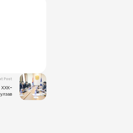
xt Post
 ХХК-
уулзав