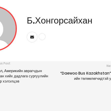
Б.Хонгорсайхан
us Post
Ne
л, Америкийн аврагчдын
“Daewoo Bus Kazakhstan”
ан хийх дадлага сургуулийн
ийн төлөөлөгчидтэй 
р хэлэлцэв