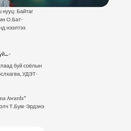
ш нууц: Байтаг
чин О.Бат-
нд нээлтээ
гүй…~
уулаад буй соёлын
рслхагва, УДЭТ-
ema Awards”
иолч Т.Бум-Эрдэнэ