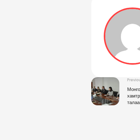
Previo
Монго
хамтр
талаа