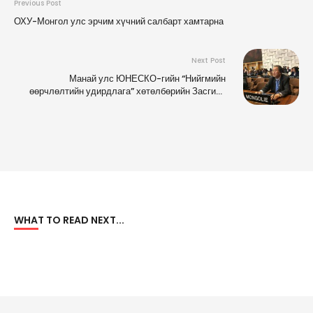
Previous Post
ОХУ-Монгол улс эрчим хүчний салбарт хамтарна
Next Post
Манай улс ЮНЕСКО-гийн “Нийгмийн
өөрчлөлтийн удирдлага” хөтөлбөрийн Засгийн
газар хоорондын зөвлөлийн Дэд ерөнхийлөгчөөр
сонгогджээ
WHAT TO READ NEXT...