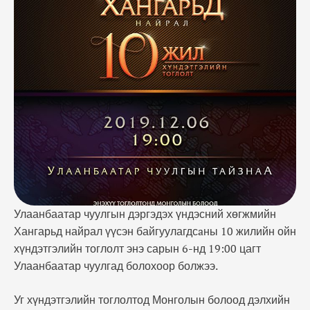
хүндэтгэлийн тоглолтод Монголын болоод
дэлхийн хөгжмийн зохиолчдын шилдэг бүтээлүүд
эгшиглэхээс гадна “Авьяаслаг монголчууд” шоуны
дэд байрын шагналт Х.Бархүү, Б.Мягмарцэрэн
болон залуу хөгжимчид шилдэг үзүүлбэрүүдээ
толилуулах юм байна.
Улаанбаатар чуулгын дэргэдэх үндэсний хөгжмийн
Хангарьд найрал үүсэн байгуулагдсaны 10 жилийн ойн
хүндэтгэлийн тоглолт энэ сарын 6-нд 19:00 цагт
Улаанбаатар чуулгад болохоор болжээ.
Уг хүндэтгэлийн тоглолтод Монголын болоод дэлхийн