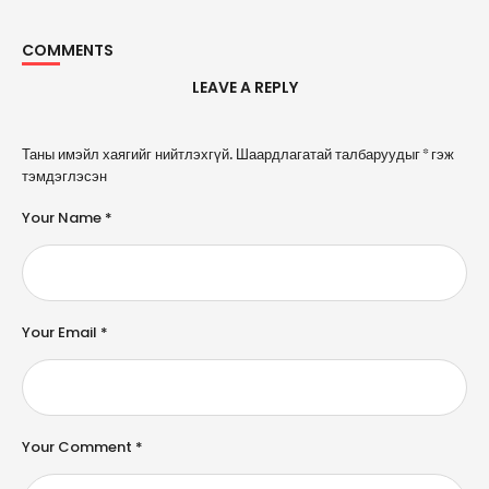
COMMENTS
LEAVE A REPLY
A
Таны имэйл хаягийг нийтлэхгүй.
Шаардлагатай талбаруудыг
*
гэж
l
тэмдэглэсэн
t
e
Your Name *
r
n
a
ti
v
e
Your Email *
:
Your Comment *