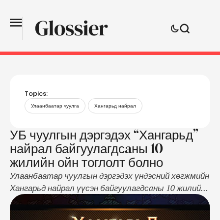
Topics:
Улаанбаатар чуулга
Хангарьд найрал
УБ чуулгын дэргэдэх “Хангарьд”
найрал байгуулагдсaны 10
жилийн ойн тоглолт болно
Улаанбаатар чуулгын дэргэдэх үндэсний хөгжмийн
Хангарьд найрал үүсэн байгуулагдсaны 10 жилийн
ойн хүндэтгэлийн тоглолт энэ сарын 6-нд 19:00
цагт Улаанбаатар чуулгад болохоор болжээ. Уг