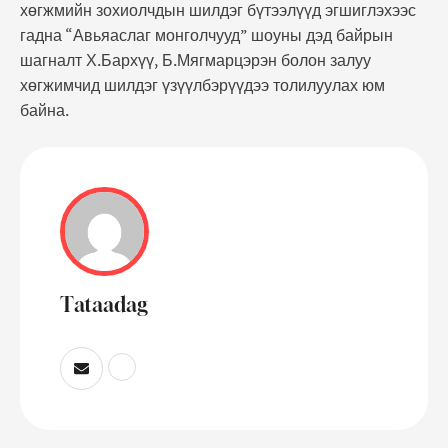
хөгжмийн зохиолчдын шилдэг бүтээлүүд эгшиглэхээс
гадна “Авьяаслаг монголчууд” шоуны дэд байрын
шагналт Х.Бархүү, Б.Мягмарцэрэн болон залуу
хөгжимчид шилдэг үзүүлбэрүүдээ толилуулах юм
байна.
Tataadag