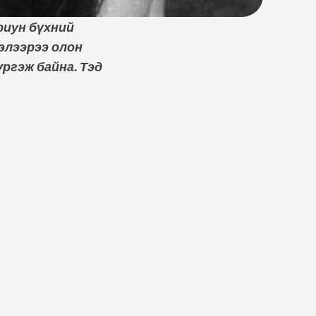
риун бүхний
ээлээрээ олон
ргэж байна. Тэд