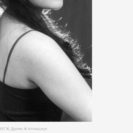
МУГЖ, Дуучин Ж.Алтанцэцэг