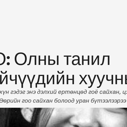
: Олны танил
йчүүдийн хуучн
эдэг энэ дэлхий ертөнцөд гоё сайхан, цэ
 Өөрийн гоо сайхан болоод уран бүтээлээр
үлийн хуучны зургаас хүргэж байна. Тэд хэр