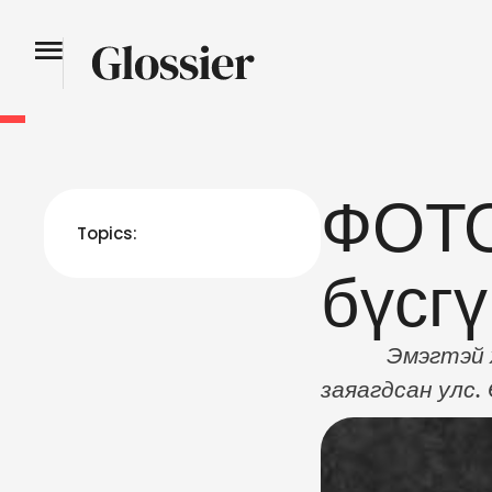
ФОТО
Topics:
бүсгү
Эмэгтэй хүн г
заяагдсан улс.
ТАНИЛ бүсгүйчү