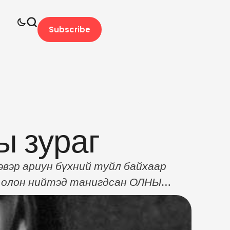
Subscribe
ы зураг
вэр ариун бүхний туйл байхаар
ээ олон нийтэд танигдсан ОЛНЫ
хэн өөрчлөгдсөн бол...