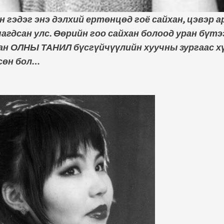
дэг энэ дэлхий ертөнцөд гоё сайхан, цэвэр а
яагдсан улс. Өөрийн гоо сайхан болоод уран бүт
н ОЛНЫ ТАНИЛ бүсгүйчүүлийн хуучны зургаас хү
сөн бол…