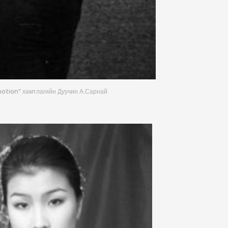
tion” хамтлагийн Дуучин А.Сарнай