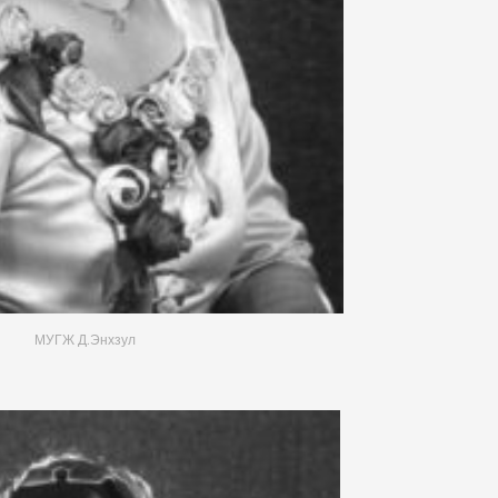
МУГЖ Д.Энхзул