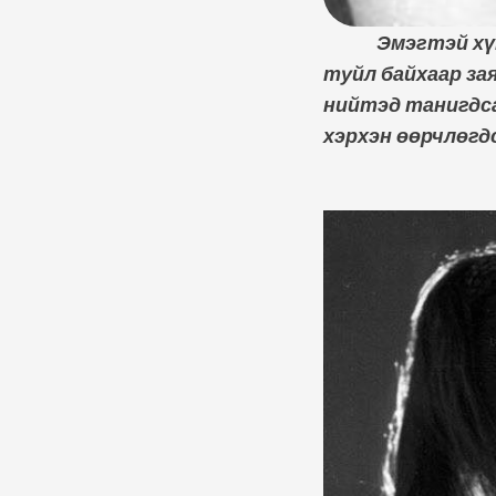
Эмэгтэй хүн гэ
туйл байхаар за
нийтэд танигдса
хэрхэн өөрчлөгд