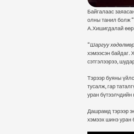
Байгалаас заяасан
олны танил болж “
А.Хишигдалай өөр
“
Шаргуу хөдөлмөрч
хэмээсэн байдаг. 
сэтгэлээрээ, шуда
Тэрээр буяны үйлс
тусалж, гар татал
уран бүтээлчдийн 
Дашрамд тэрээр эн
хэмээх шинэ уран 