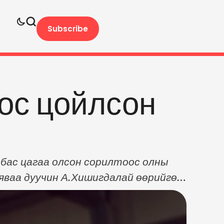
Subscribe
ос цойлсон
л бас цагаа олсон сорилтоос олны
 яваа дуучин А.Хишигдалай өөрийгөө
 мэдэхэд шүтдэг хүнтэйгээ эн
энэ тодорхойлолт дээр элдэв маяггүй,