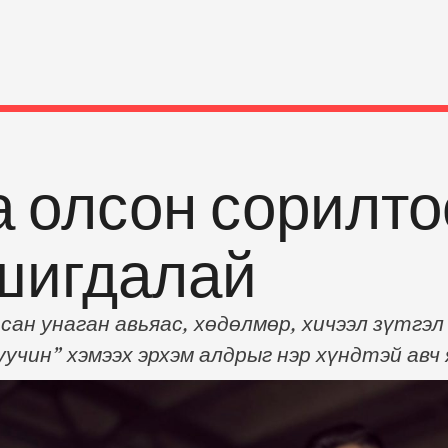
а олсон сорилто
шигдалай
сан унаган авьяас, хөдөлмөр, хичээл зүтгэ
учин” хэмээх эрхэм алдрыг нэр хүндтэй авч
он байдаг. “Шаргуу хөдөлмөрч хүмүүс нэг л
 явдаг” хэмээсэн байдаг. Харин өөрийнх нь 
эрээ, шударга зантай гээд …