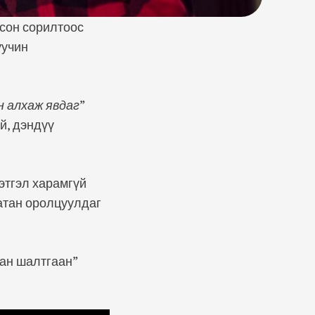
лсон сорилтоос
уучин
н алхаж явдаг
”
й, дэндүү
этгэл харамгүй
татан оролцуулдаг
хан шалтгаан”