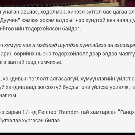
 унаган авьяас, хөдөлмөр, хичээл зүтгэл бас цагаа о
Дуучин” хэмээх эрхэм алдрыг нэр хүндтэй авч яваа д
ийгөө ийн тодорхойлсон байдаг.
 хүмүүс нэг л мэдэхэд шүтдэг хүнтэйгээ эн зэрэгцэ
Харин өөрийнх нь энэ тодорхойлолт дээр элдэв маяггү
рга зантай гээд нэмчихье.
, хандивын тоглолт алгасалгүй, хүмүүнлэгийн үйлст с
гүй хандивлаад зогсохгүй бусдыг энэ үйлсээ уриалж, 
нэг юм.
э сарын 17-нд Реппер Thunder-тай хамтарсан “Ганц
бүтээлээ хүргэсэн билээ.