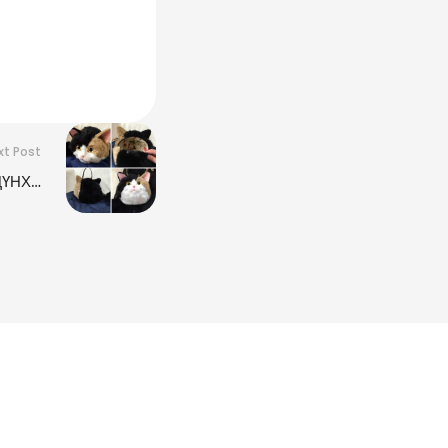
xt Post
ЦҮНХ…