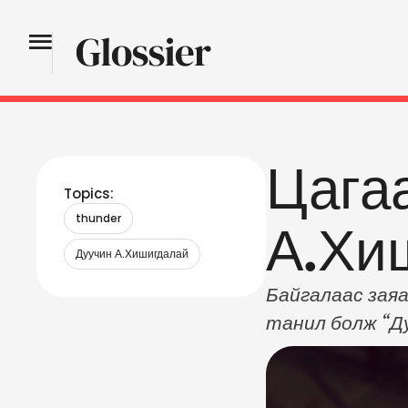
Цага
Topics:
thunder
А.Хи
Дуучин А.Хишигдалай
Байгалаас заяа
танил болж “Ду
ийн тодорхойлс
зэрэгцэн алхаж
дэндүү сэтгэлэ