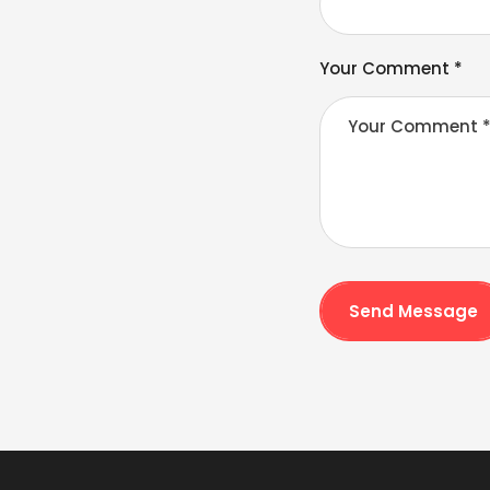
a
ti
v
Your Comment *
e
:
Send Message