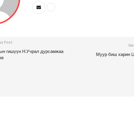
us Post
Ne
н гишүүн Н.Учрал дурсамжаа
Муур биш харин 
эв