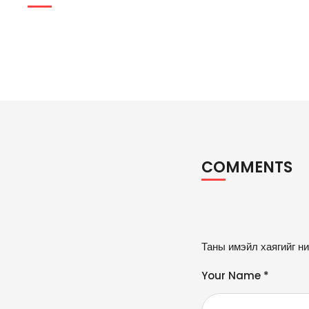
COMMENTS
A
Таны имэйл хаягийг ни
lt
e
Your Name *
r
n