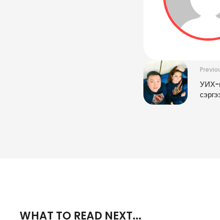
Previo
УИХ-ы
сэргэ
WHAT TO READ NEXT...