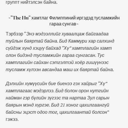
группт нийтэлсэн байна.
~”The Hu” хамтлаг Филиппиний иргэдэд тусламжийн
гараа сунгав~
Тэрбээр “
Энэ мэдээллийг хуваалцаж байгаадаа
туйлын баяртай байна. Бид Каммури хар салхинд
сүйдэж хүнд хэцүү байхад “Хү” хамтлагийн хамт
олон бидэнд тусламжийн гараа сунгасан. Тус
хамтлагийн сайхан сэтгэлтэй хоёр гишүүнээс
тусламж хүлээн авсандаа маш их баяртай байна.
Дэлхийн хүмүүсийн бие биенээ гэх хайрыг “Хү”
хамтлагаас мэдэрлээ. Бид болон орон нутгийн
найман гэр бүлийн зүгээс та нартаа Зул сарын
баярын мэнд хүргэе. Бид 21 хоног цахилгаангүй
байсны эцэст одоо тог, цахилгаантай болсон
”
гэжээ.