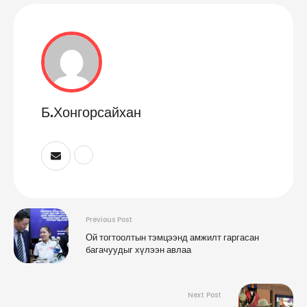
Б.Хонгорсайхан
Previous Post
Ой тогтоолтын тэмцээнд амжилт гаргасан
багачуудыг хүлээн авлаа
Next Post