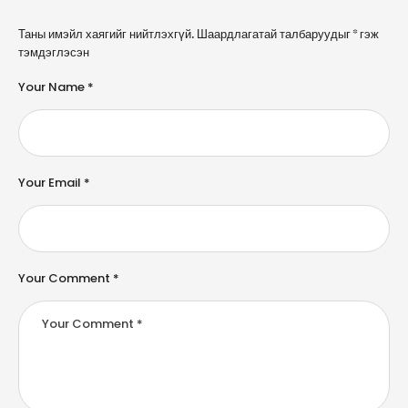
A
Таны имэйл хаягийг нийтлэхгүй.
Шаардлагатай талбаруудыг
*
гэж
l
тэмдэглэсэн
t
e
Your Name *
r
n
a
ti
v
e
Your Email *
:
Your Comment *