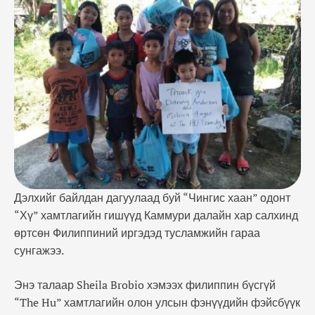
хамтлагийн олон улсын фэнүүдийн фэйсбүүк
группт нийтэлсэн байна. ~"The Hu" хамтлаг
Филиппиний иргэдэд тусламжийн гараа сунгав~
Тэрбээр “Энэ мэдээллийг хуваалцаж байгаадаа
туйлын баяртай байна. Бид Каммури …
Дэлхийг байлдан дагуулаад буй “Чингис хаан” одонт
“Хү” хамтлагийн гишүүд Каммури далайн хар салхинд
өртсөн Филиппиний иргэдэд тусламжийн гараа
сунгажээ.
Энэ талаар Sheila Brobio хэмээх филиппин бүсгүй
“The Hu” хамтлагийн олон улсын фэнүүдийн фэйсбүүк