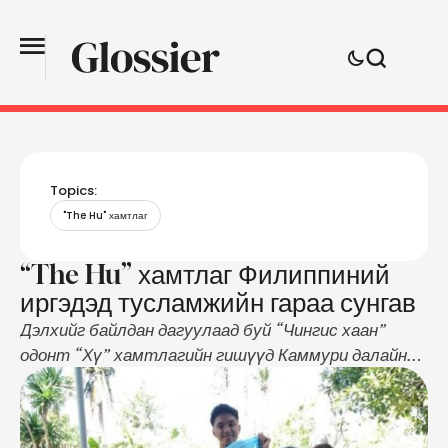
Topics:
"The Hu" хамтлаг
“The Hu” хамтлаг Филиппиний
иргэдэд тусламжийн гараа сунгав
Дэлхийг байлдан дагуулаад буй “Чингис хаан”
одонт “Хү” хамтлагийн гишүүд Каммури далайн
хар салхинд өртсөн Филиппиний иргэдэд
тусламжийн гараа сунгажээ. Энэ талаар Sheila
Brobio хэмээх филиппин бүсгүй “The Hu”