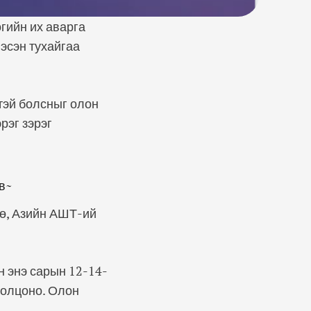
гийн их аварга
эсэн тухайгаа
тэй болсныг олон
рэг зэрэг
в~
ө, Азийн АШТ-ий
н энэ сарын 12-14-
ролцоно. Олон