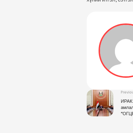
Previo
ИРАК:
амлал
“ОГЦ