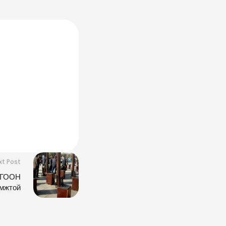
xt Post
ОГООН
омжтой