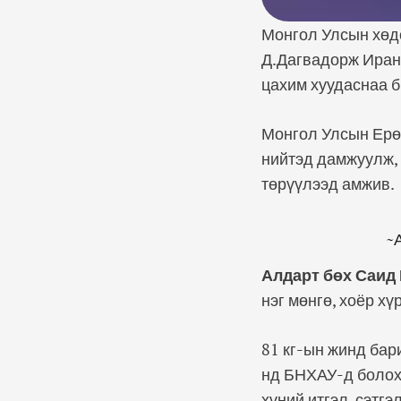
Монгол Улсын хөдө
Д.Дагвадорж Иран
цахим хуудаснаа б
Монгол Улсын Ерө
нийтэд дамжуулж, 
төрүүлээд амжив.
~
Алдарт бөх Саид
нэг мөнгө, хоёр х
81 кг-ын жинд бар
нд БНХАУ-д болох
хүний итгэл, сэтг