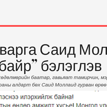
аварга Саид Мол
байр” бэлэглэв
хөдөлмөрийн баатар, гавьяат тамирчин, мэ
раны алдарт бөх Саид Моллаид гурван өрөө 
жээ. Монгол Улсын Ерөнхийлөгч Х.Баттулга
ийтэд дамжуулж, бөх сонирхогчдын дунд гай
в. ~Аса аварга Саид Моллаид "гурван өрөө 