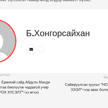
Б.Хонгорсайхан
us Post
Ne
 Ерөнхий сайд Абдуль Махди
Сайжруулсан зуухыг “Н
таа биелүүлж чадаагүй учир
ЗЭЭЛ”-ээр авах бол
РОХ ХҮСЭЛТ”-ээ өгчээ