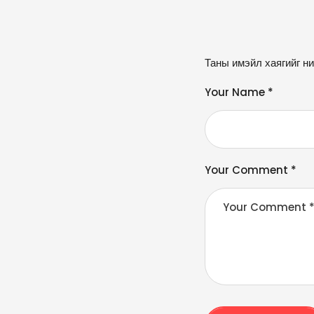
A
Таны имэйл хаягийг ни
lt
e
Your Name *
r
n
a
ti
v
Your Comment *
e
: