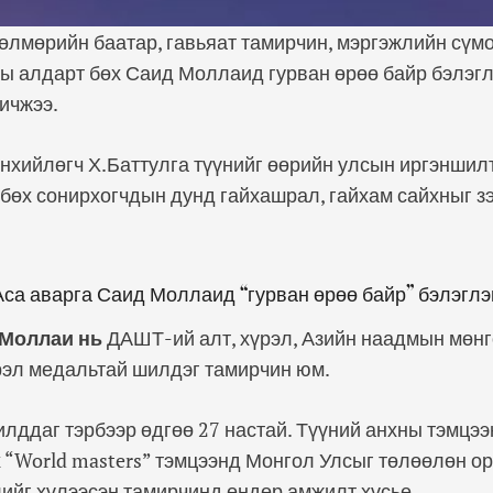
лмөрийн баатар, гавьяат тамирчин, мэргэжлийн сүмо
ы алдарт бөх Саид Моллаид гурван өрөө байр бэлэгл
ичжээ.
нхийлөгч Х.Баттулга түүнийг өөрийн улсын иргэншил
бөх сонирхогчдын дунд гайхашрал, гайхам сайхныг зэ
Аса аварга Саид Моллаид “гурван өрөө байр” бэлэглэ
 Моллаи нь
ДАШТ-ий алт, хүрэл, Азийн наадмын мөнг
үрэл медальтай шилдэг тамирчин юм.
илддаг тэрбээр өдгөө 27 настай. Түүний анхны тэмцээ
 “World masters” тэмцээнд Монгол Улсыг төлөөлөн о
элийг хүлээсэн тамирчинд өндөр амжилт хүсье.