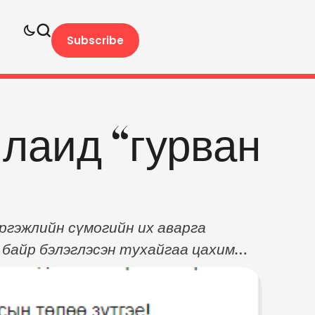
Subscribe
лаид “гурван
ргэжлийн сүмогийн их аварга
байр бэлэглэсэн тухайгаа цахим
 түүнийг өөрийн улсын иргэншилтэй
хашрал, гайхам сайхныг зэрэг зэрэг
байр" бэлэглэв~ Алдарт …