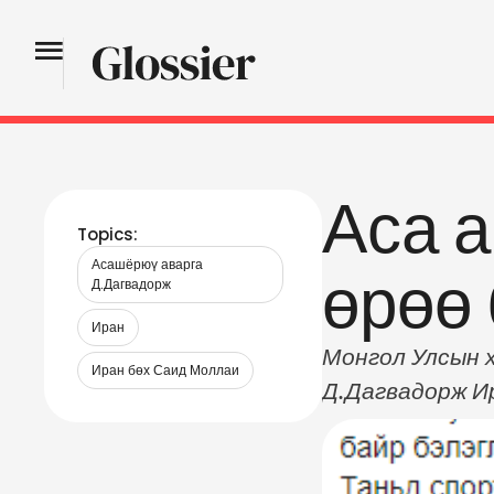
Аса 
Topics:
Асашёрюү аварга 
өрөө 
Д.Дагвадорж
Иран
Монгол Улсын 
Иран бөх Саид Моллаи
Д.Дагвадорж И
хуудаснаа бич
болсныг олон н
төрүүлээд амжи