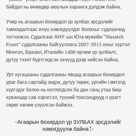
байдал нь өнөөдөр аюулын харанга дэлдэж байна.
Учир нь агаарын бохирдол үр зулбах эрсдэлийг
тамхидалтаас илүү нэмэгдүүлдэг болохыг судлаачид
тогтоожээ. Cудалгааг АНУ-ын Юта мужийн “Wasatch
Front” судалгааны байгууллага 2007-2015 оныг хүртэл
Монгол, Бразил, Италийн 1400 орчим үр зулбалт,
дутуу тээлт бүртгэгдсэн эхчүүд дээр хийсэн байна.
Урт хугацааны судалгааны явцад агаарын бохирдол
ураг бага сартайд эндэх, дутуу төрөх, ургийн гэмтэлд
хүргэдэг болох нь нотлогдсон ба дан ганц утаа биш
хуванцар сав хэрэгсэл, түүний тоосонцрууд ч урагт
сөрөг нөлөө үзүүлсэн байжээ.
~Агаарын бохирдол үр ЗУЛБАХ эрсдэлийг
нэмэгдүүлж байна !~