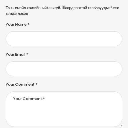
A
Таны имэйл хаягийг нийтлэхгүй.
Шаардлагатай талбаруудыг
*
гэж
l
тэмдэглэсэн
t
e
Your Name *
r
n
a
ti
v
e
Your Email *
:
Your Comment *