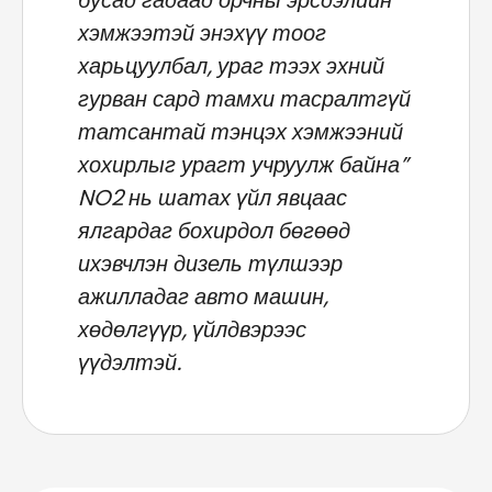
бусад гадаад орчны эрсдэлийн
хэмжээтэй энэхүү тоог
харьцуулбал, ураг тээх эхний
гурван сард тамхи тасралтгүй
татсантай тэнцэх хэмжээний
хохирлыг урагт учруулж байна”
NO2 нь шатах үйл явцаас
ялгардаг бохирдол бөгөөд
ихэвчлэн дизель түлшээр
ажилладаг авто машин,
хөдөлгүүр, үйлдвэрээс
үүдэлтэй.