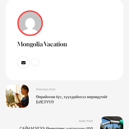
Mongolia Vacation
Previous Post
Өөрийнхөө бус, хүүхдийнхээ мөрөөдлийг
БИЕЛҮҮЛ!
Next Post
САЙН МЭДЭЭ: Өнөөдрөөс шатахууны 100