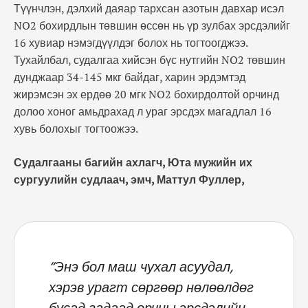
Түүнчлэн, дэлхий даяар тархсан азотын давхар исэл
NO2 бохирдлын төвшин өссөн нь үр зулбах эрсдэлийг
16 хувиар нэмэгдүүлдэг болох нь тогтоогджээ.
Тухайлбал, судалгаа хийсэн бүс нутгийн NO2 төвшин
дунджаар 34-145 мкг байдаг, харин эрдэмтэд
жирэмсэн эх ердөө 20 мгк NO2 бохирдолтой орчинд
долоо хоног амьдрахад л ураг эрсдэх магадлал 16
хувь болохыг тогтоожээ.
Судалгааны багийн ахлагч, Юта мужийн их
сургуулийн судлаач, эмч, Маттул Фуллер,
“Энэ бол маш чухал асуудал,
хэрэв урагт сөргөөр нөлөөлдөг