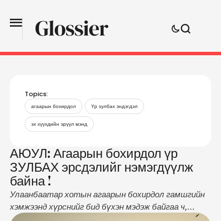
Topics:
агаарын бохирдол
Үр зулбах эндэгдэл
эх хүүхдийн эрүүл мэнд
АЮУЛ: Агаарын бохирдол үр
ЗУЛБАХ эрсдэлийг нэмэгдүүлж
байна !
Улаанбаатар хотын агаарын бохирдол гамшгийн
хэмжээнд хүрснийг бид бүхэн мэдэж байгаа ч,
түүний эсрэг үр дүнтэй ажил хийж байгаа нь үгүй.