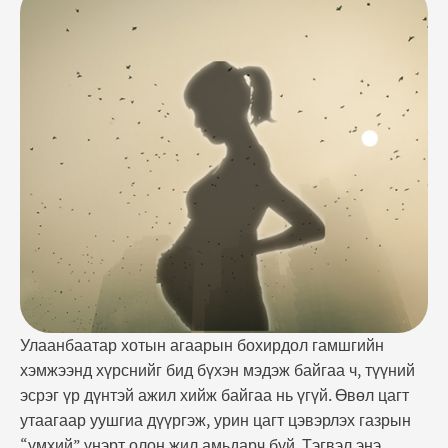
Өвөл цагт утаагаар уушгиа дүүргэж, урин цагт
цэвэрлэх газрын "үмхий" үнэрт олон жил амьдарч
буй. Тэгвэл энэ байдал нь өнөөдөр аюулын харанга
дэлдэж байна. Учир нь агаарын бохирдол үр зулбах
эрсдэлийг тамхидалтаас илүү нэмэгдүүлдэг …
Улаанбаатар хотын агаарын бохирдол гамшгийн
хэмжээнд хүрснийг бид бүхэн мэдэж байгаа ч, түүний
эсрэг үр дүнтэй ажил хийж байгаа нь үгүй. Өвөл цагт
утаагаар уушгиа дүүргэж, урин цагт цэвэрлэх газрын
“үмхий” үнэрт олон жил амьдарч буй. Тэгвэл энэ