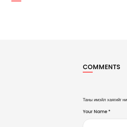
COMMENTS
A
Таны имэйл хаягийг ни
lt
e
Your Name *
r
n