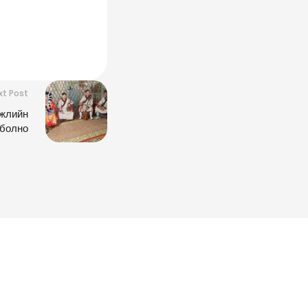
xt Post
жлийн
 болно