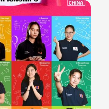
хион байгуулдаг 28 дахь удаагийн
н Үхань хотод болохоор болжээ.
ийн …