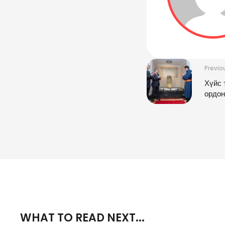
Previo
Хүйс 
ордон
WHAT TO READ NEXT...