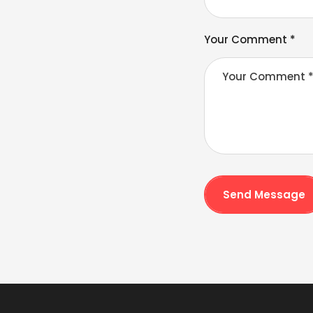
a
ti
v
Your Comment *
e
:
Send Message