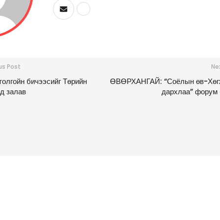
us Post
Ne
толгойн бичээсийг Төрийн
ӨВӨРХАНГАЙ: “Соёлын өв-Хөг
д залав
дархлаа” форум