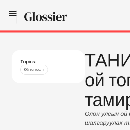
ТАНИ
Topics:
Ой тогтоолт
ой т
тами
Олон улсын ой
шалгаруулах тэ