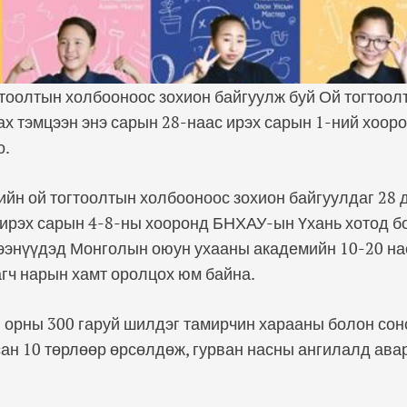
тоолтын холбооноос зохион байгуулж буй Ой тогтоол
ах тэмцээн энэ сарын 28-наас ирэх сарын 1-ний хоо
о.
ийн ой тогтоолтын холбооноос зохион байгуулдаг 28 
ирэх сарын 4-8-ны хооронд БНХАУ-ын Үхань хотод б
цээнүүдэд Монголын оюун ухааны академийн 10-20 на
гч нарын хамт оролцох юм байна.
 орны 300 гаруй шилдэг тамирчин харааны болон сон
ан 10 төрлөөр өрсөлдөж, гурван насны ангилалд ава