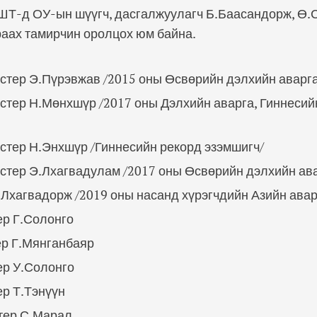
ШТ-д ОУ-ын шүүгч, дасгалжуулагч Б.Баасандорж, Ө
раах тамирчин оролцох юм байна.
стер Э.Пүрэвжав /2015 оны Өсвөрийн дэлхийн аварга
стер Н.Мөнхшүр /2017 оны Дэлхийн аварга, Гиннесий
стер Н.Энхшүр /Гиннесийн рекорд эзэмшигч/
стер Э.Лхагвадулам /2017 оны Өсвөрийн дэлхийн ава
.Лхагвадорж /2019 оны насанд хүрэгчдийн Азийн авар
ер Г.Солонго
ер Г.Мянганбаяр
ер У.Солонго
р Т.Тэнүүн
тер С.Марал