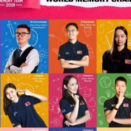
гадна Дэлхийн ой тогтоолтын холбооноос зо
 ДАШТ ирэх сарын 4-8-ны хооронд БНХАУ-ы
тэмцээнүүдэд Монголын оюун ухааны академ