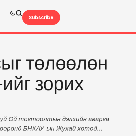
Subscribe
ыг төлөөлөн
ийг зорих
буй Ой тогтоолтын дэлхийн аварга
 хооронд БНХАУ-ын Жухай хотод