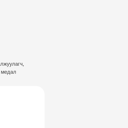
лжуулагч,
4 медал