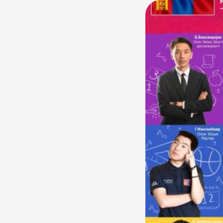
болно. Үүнээс 
Ой тогтоолтын
Тэгвэл дээрх 