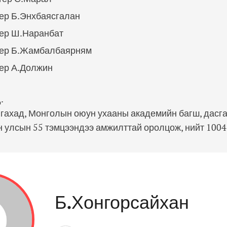
тер Б.Энхбаясгалан
тер Ш.Наранбат
тер Б.Жамбалбаярням
тер А.Должин
.
гахад, Монголын оюун ухааны академийн багш, дасга
 улсын 55 тэмцээндээ амжилттай оролцож, нийт 100
Б.Хонгорсайхан