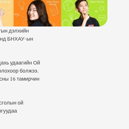
тын дэлхийн
ронд БНХАУ-ын
дахь удаагийн Ой
олохоор болжээ.
сны 16 тамирчин
сголын ой
ргуудаа