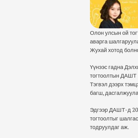
Олон улсын ой тог
аварга шалгаруул
Жухай хотод болн
Үүнээс гадна Дэлх
тогтоолтын ДАШТ 
Тэгвэл дээрх тэм
багш, дасгалжуула
Эдгээр ДАШТ-д 20
тогтоолтыг шалгас
тодруулдаг аж.