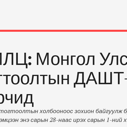
ЛЦ: Монгол Улс
огтоолтын ДАШТ-
рчид
 тогтоолтын холбооноос зохион байгуулж 
мцээн энэ сарын 28-наас ирэх сарын 1-ний