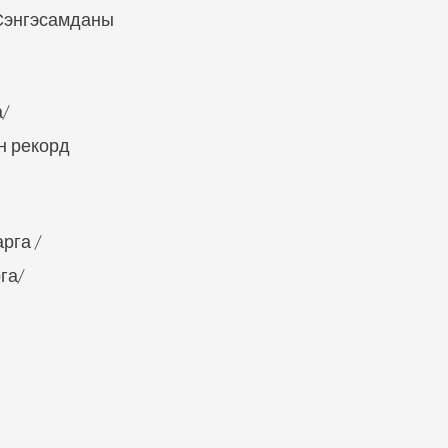
.Сэнгэсамданы
/
н рекорд
рга /
га/