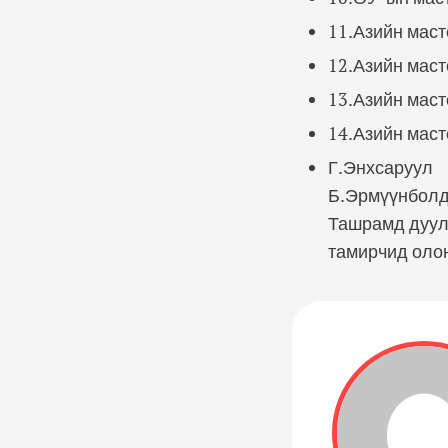
11.Азийн мас
12.Азийн мас
13.Азийн мас
14.Азийн мас
Г.Энхсаруул
Б.Эрмүүнболд
Ташрамд дуул
тамирчид олон