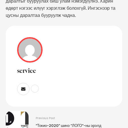
даралтыг бууруулах биш улам нэмэгдүүлнэ. Харин
өдөрт нэгээс илүүг хэрэглэж болохгүй. Ингэснээр та
цусны даралтаа бууруулж чадна.
service
Previous Post
“Токио-2020” шинэ “ЛОГО”-ны эрэлд