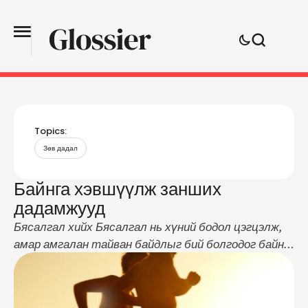
Topics:
Зөв дадал
Байнга хэвшүүлж занших
дадамжууд
Бясалгал хийх Бясалгал нь хүний бодол цэгцэлж,
амар амгалан тайван байдлыг бий болгодог байна.
Харин тайван амарч чадах үед хүний биеийн
азотын исэл илүү боловсорч, судсаар дамжих
цусны эргэлт хэвийн үргэлжлэхэд тус болдог