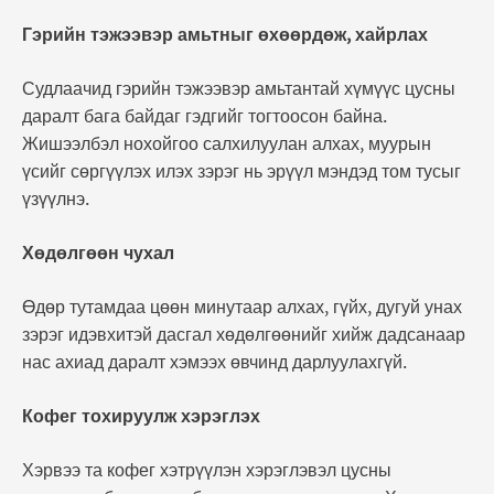
Гэрийн тэжээвэр амьтныг өхөөрдөж, хайрлах
Судлаачид гэрийн тэжээвэр амьтантай хүмүүс цусны
даралт бага байдаг гэдгийг тогтоосон байна.
Жишээлбэл нохойгоо салхилуулан алхах, муурын
үсийг сөргүүлэх илэх зэрэг нь эрүүл мэндэд том тусыг
үзүүлнэ.
Хөдөлгөөн чухал
Өдөр тутамдаа цөөн минутаар алхах, гүйх, дугуй унах
зэрэг идэвхитэй дасгал хөдөлгөөнийг хийж дадсанаар
нас ахиад даралт хэмээх өвчинд дарлуулахгүй.
Кофег тохируулж хэрэглэх
Хэрвээ та кофег хэтрүүлэн хэрэглэвэл цусны