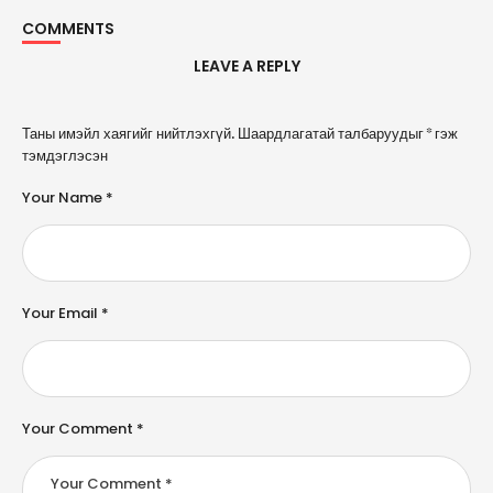
COMMENTS
LEAVE A REPLY
A
Таны имэйл хаягийг нийтлэхгүй.
Шаардлагатай талбаруудыг
*
гэж
l
тэмдэглэсэн
t
e
Your Name *
r
n
a
ti
v
e
Your Email *
:
Your Comment *