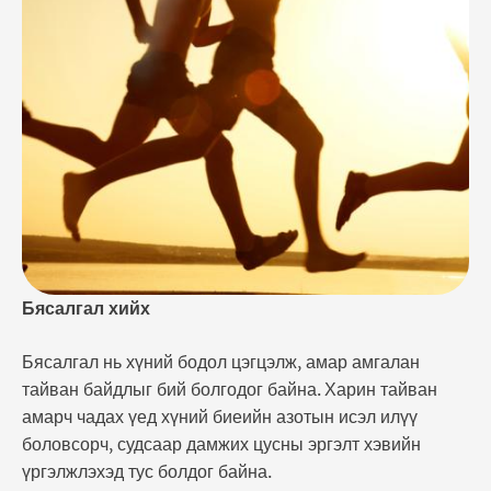
байна. Гэрийн тэжээвэр амьтныг өхөөрдөж,
хайрлах Судлаачид гэрийн тэжээвэр амьтантай
хүмүүс цусны даралт бага байдаг гэдгийг
тогтоосон байна. Жишээлбэл нохойгоо
салхилуулан алхах, …
Бясалгал хийх
Бясалгал нь хүний бодол цэгцэлж, амар амгалан
тайван байдлыг бий болгодог байна. Харин тайван
амарч чадах үед хүний биеийн азотын исэл илүү
боловсорч, судсаар дамжих цусны эргэлт хэвийн
үргэлжлэхэд тус болдог байна.