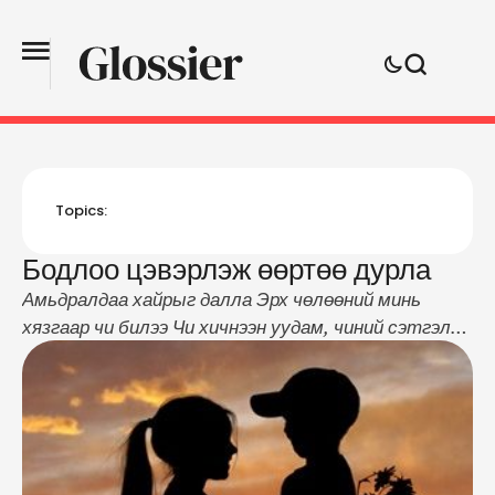
Topics:
Бодлоо цэвэрлэж өөртөө дурла
Амьдралдаа хайрыг далла Эрх чөлөөний минь
хязгаар чи билээ Чи хичнээн уудам, чиний сэтгэл
хичнээн гүн Миний эрх чөлөө тэр билээ. Чиний хайр
хаа хүрнэ. Миний нисэх чөлөө тэр билээ. Чиний
хайр хаа төгсөнө. Миний далавч түүнийг мөргөнө.
Гунигийн хавцал уу, Гэгээн алс уу Чи миний зам
билээ. Чи намайг агуулна. Би чамд оршино. Хайр …