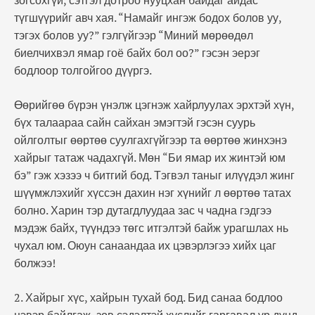
зогсохгүй, сэтгэл дотроо нууцхан байдаг айдас
түгшүүрийг авч хая. “Намайг ингэж бодох болов уу,
тэгэх болов уу?” гэлгүйгээр “Миний мөрөөдөл
биелчихвэл ямар гоё байх бол оо?” гэсэн эерэг
бодлоор толгойгоо дүүргэ.
Өөрийгөө бүрэн үнэлж цэгнэж хайрлуулах эрхтэй хүн,
бүх талаараа сайн сайхан эмэгтэй гэсэн суурь
ойлголтыг өөртөө суулгахгүйгээр та өөртөө жинхэнэ
хайрыг татаж чадахгүй. Мөн “Би ямар их жинтэй юм
бэ” гэж хэзээ ч битгий бод. Тэгвэл таныг илүүдэл жинг
шүүмжлэхийг хүссэн дахин нэг хүнийг л өөртөө татах
болно. Харин тэр дутагдлуудаа зас ч чадна гэдгээ
мэдэж байх, түүндээ төгс итгэлтэй байж урагшлах нь
чухал юм. Оюун санаандаа их цэвэрлэгээ хийх цаг
болжээ!
2. Хайрыг хүс, хайрын тухай бод. Бид санаа бодлоо