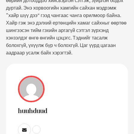
өөрийн дотооддоо хийсвэрлэн сэтгэж, зүйрлэн бодох
дуртай. Энэ хорвоогийн хамгийн сайхан мэдрэмж
“хайр шүү дээ” гээд чангаас чанга орилмоор байна.
Хайр гэж энэ дэлхий ертөнцийн хамаг сайхныг өөртөө
шингээсэн тийм гэхийн аргагүй сэтгэл зүрхэнд
хэнзэлдэг өнгө өнгийн цэцэгс. Тэднийг тасалж
болохгүй, үхүүлж бүр ч болохгүй. Цаг үүрд цагаан
аадраар усалж байх хэрэгтэй.
huuhduud