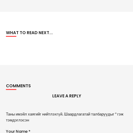
WHAT TO READ NEXT...
COMMENTS
LEAVE A REPLY
A
Таны имэйл хаягийг нийтлэхгүй.
Шаардлагатай талбаруудыг
*
гэж
l
тэмдэглэсэн
t
e
Your Name *