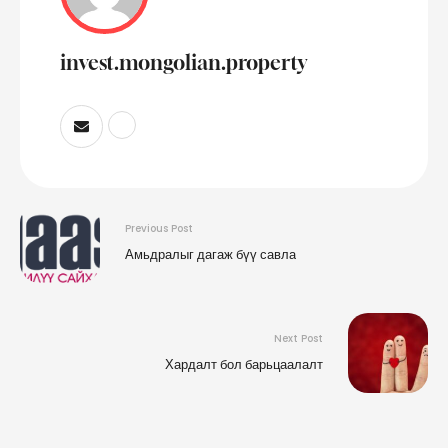
invest.mongolian.property
Previous Post
Амьдралыг дагаж бүү савла
Next Post
Хардалт бол барьцаалалт