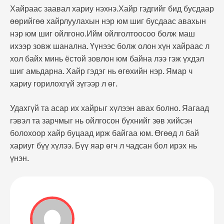
Хайраас заавал хариу нэхнэ.Хайр гэдгийг бид бусдаар
өөрийгөө хайрлуулахын нэр юм шиг бусдаас авахын
нэр юм шиг ойлгоно.Ийм ойлголтоосоо болж маш
ихээр зовж шанална. Үүнээс болж олон хүн хайраас л
хол байх минь ёстой зовлон юм байна
лээ
гэж үхдэл
шиг амьдарна. Хайр гэдэг нь өгөхийн нэр. Ямар ч
хариу горилохгүй зүгээр л өг.
Удахгүй та асар их хайрыг хүлээн авах болно. Яагаад
гэвэл та зарчмыг нь ойлгосон бүхнийг зөв хийсэн
болохоор хайр буцаад ирж байгаа юм. Өгөөд л бай
хариуг бүү хүлээ. Бүү яар өгч л чадсан бол ирэх нь
үнэн.