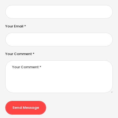
r
n
a
ti
v
e
Your Email *
:
Your Comment *
Send Message