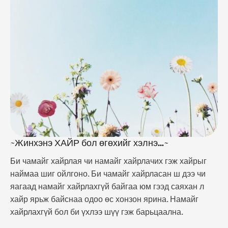
хайрлахгүй бол би үхлээ шүү гэж барьцаална.
Хайраас заавал хариу нэхнэ.Хайр гэдгийг бид
бусдаар өөрийгөө хайрлуулахын нэр …
~Жинхэнэ ХАЙР бол өгөхийг хэлнэ…~
Би чамайг хайрлая чи намайг хайрлачих гэж хайрыг
наймаа шиг ойлгоно. Би чамайг хайрласан ш дээ чи
яагаад намайг хайрлахгүй байгаа юм гээд саяхан л
хайр ярьж байснаа одоо өс хонзон ярина. Намайг
хайрлахгүй бол би үхлээ шүү гэж барьцаална.