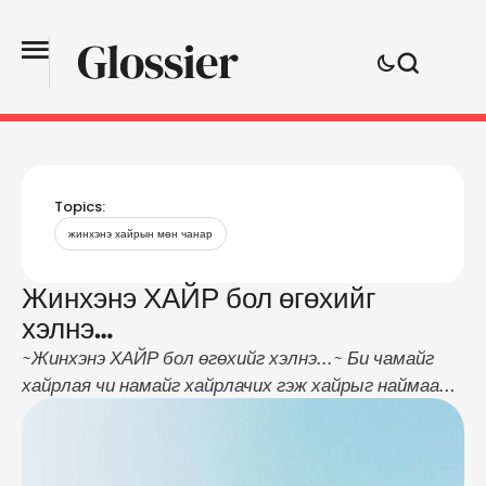
Topics:
жинхэнэ хайрын мөн чанар
Жинхэнэ ХАЙР бол өгөхийг
хэлнэ…
~Жинхэнэ ХАЙР бол өгөхийг хэлнэ...~ Би чамайг
хайрлая чи намайг хайрлачих гэж хайрыг наймаа
шиг ойлгоно. Би чамайг хайрласан ш дээ чи яагаад
намайг хайрлахгүй байгаа юм гээд саяхан л хайр
ярьж байснаа одоо өс хонзон ярина. Намайг