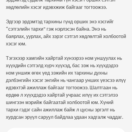
хөдлөлийн хэсэг идэвхжиж байгааг тогтоожээ.
Эдгээр эрдэмтэд тархины гүнд орших энэ хэсгийг
“сэтгэлийн тархи” гэж нэрлэсэн байна. Энэ нь
баярлах, уурлах, айх зэрэг сэтгэл хөдлөлтэй холбоотой
хэсэг юм.
Тэгэхээр хамгийн хайртай хүнээрээ ном уншуулах нь
хүүхдийн сэтгэлд хүрч хүүхэд, бас ээж нь хүүхдэдээ
ном уншиж өгөх үед ээжийн их тархины духны
дэлбэнгийн хэсэг энгийн нь чангаар унших үеэсээ илүү
идэвхтэй ажиллаж байгааг тогтоожээ. Шалтгаан нь
ердөө л хүүхдэдээ хайртай учраас илүү их сэтгэлээ
шингээн мэрийж байгаатай холбоотой юм. Хүний
тархи гэдэг сайн ажиллаж байж л цусны эргэлт нь
хурдсан эрүүл саруул байдлаа удаан хадгалж чаддаг.