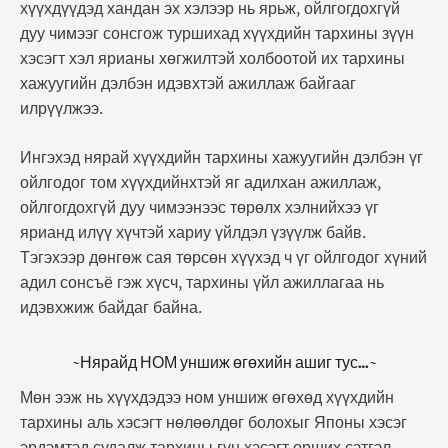
хүүхдүүдэд хандан эх хэлээр нь ярьж, ойлгогдохгүй
дуу чимээг сонсгож туршихад хүүхдийн тархины зүүн
хэсэгт хэл ярианы хөгжилтэй холбоотой их тархины
хажуугийн дэлбэн идэвхтэй ажиллаж байгааг
илрүүлжээ.
Ингэхэд нярай хүүхдийн тархины хажуугийн дэлбэн үг
ойлгодог том хүүхдийнхтэй яг адилхан ажиллаж,
ойлгогдохгүй дуу чимээнээс төрөлх хэлнийхээ үг
ярианд илүү хүчтэй хариу үйлдэл үзүүлж байв.
Тэгэхээр дөнгөж сая төрсөн хүүхэд ч үг ойлгодог хүний
адил сонсъё гэж хүсч, тархины үйл ажиллагаа нь
идэвхжиж байдаг байна.
~Нярайд НОМ уншиж өгөхийн ашиг тус…~
Мөн ээж нь хүүхдэдээ ном уншиж өгөхөд хүүхдийн
тархины аль хэсэгт нөлөөлдөг болохыг Японы хэсэг
эрдэмтэд судалж тархины гүн хэсэгт орших сэтгэл