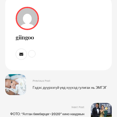
giingoo
Previous Post
Гэдэс дүүрээгүй үед хүүхэд гулигах нь ЭМГЭГ
Next Post
ФОТО: “Алтан бөмбөрцөг-2020” кино наадмын