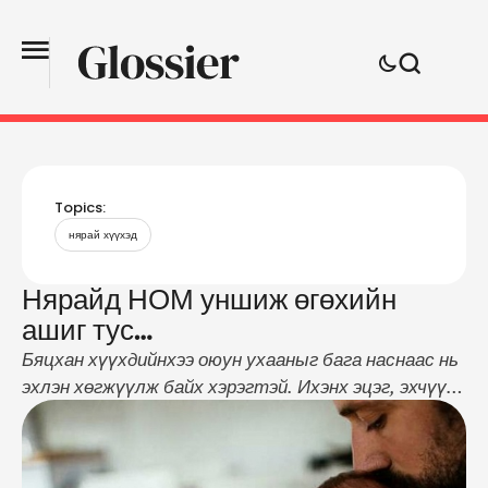
Topics:
нярай хүүхэд
Нярайд НОМ уншиж өгөхийн
ашиг тус…
Бяцхан хүүхдийнхээ оюун ухааныг бага наснаас нь
эхлэн хөгжүүлж байх хэрэгтэй. Ихэнх эцэг, эхчүүд
үг ойлгохгүй нялх хүүхдэд ном уншиж өгөх хэрэг
байна уу?" гэж боддог. Гэтэл төрөөд сонсож,
утгыг нь ойлгохгүй ч сонсохыг хичээж байдаг