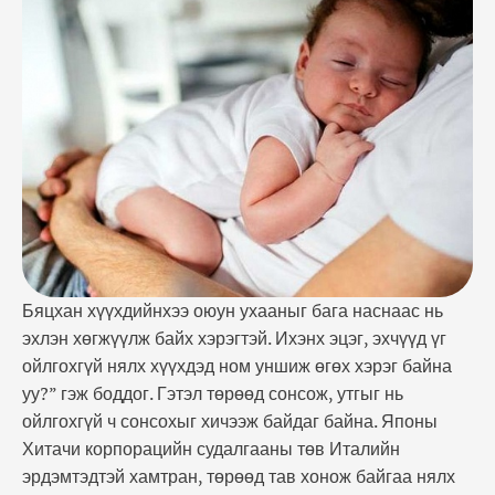
байна. Японы Хитачи корпорацийн судалгааны төв
Италийн эрдэмтэдтэй хамтран, төрөөд тав
хонож байгаа нялх хүүхдүүдэд хандан эх хэлээр нь
…
Бяцхан хүүхдийнхээ оюун ухааныг бага наснаас нь
эхлэн хөгжүүлж байх хэрэгтэй. Ихэнх эцэг, эхчүүд үг
ойлгохгүй нялх хүүхдэд ном уншиж өгөх хэрэг байна
уу?” гэж боддог. Гэтэл төрөөд сонсож, утгыг нь
ойлгохгүй ч сонсохыг хичээж байдаг байна. Японы
Хитачи корпорацийн судалгааны төв Италийн
эрдэмтэдтэй хамтран, төрөөд тав хонож байгаа нялх