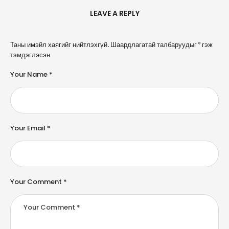
LEAVE A REPLY
A
Таны имэйл хаягийг нийтлэхгүй.
Шаардлагатай талбаруудыг
*
гэж
l
тэмдэглэсэн
t
e
Your Name *
r
n
a
ti
v
e
Your Email *
:
Your Comment *