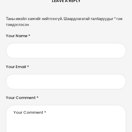
LEAVE A REPLY
A
Таны имэйл хаягийг нийтлэхгүй.
Шаардлагатай талбаруудыг
*
гэж
l
тэмдэглэсэн
t
e
Your Name *
r
n
a
ti
v
e
Your Email *
:
Your Comment *