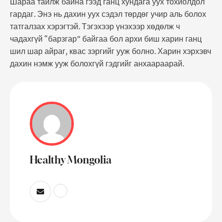
Шараа тайлж байна гээд ганц хундага уух тохиолдол
гардаг. Энэ нь дахин уух сэдэл төрдөг учир аль болох
татгалзах хэрэгтэй. Тэгэхээр үнэхээр хөдөлж ч
чадахгүй “барзгар” байгаа бол архи биш харин ганц
шил шар айраг, квас зэргийг ууж болно. Харин хэрхэвч
дахин нэмж ууж болохгүй гэдгийг анхаараарай.
Healthy Mongolia