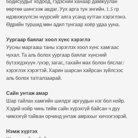
бодисуудыг ходоод, гэдэсний ханаар дамжуулан
өөртөө шингээж авдаг. Уух арга тун энгийн. 1.5 гр
идэвхжүүлсэн нүүрсийг аяга усанд хутган хэрэглэнэ.
Өдрийн туршид мөн адил тунгаар хоёр удаа ууна.
Уургаар баялаг хоол хүнс хэрэглэ
Уусны маргааш таны хэрэглэх хоол хүнс хамгаас
чухал. Та аль болох уургаар баялаг хүнсний
бүтээгдэхүүн /үхэр, загас, гахайн мах болон бяслаг/
хэрэглэх хэрэгтэй. Харин шарсан хайрсан зүйлсээс
аль болох татгалзаарай.
Сайн унтаж амар
Шар тайлах хамгийн шилдэг аргуудын нэг бол нойр.
Хэдий нойр чинь тийм сайн хүрэхгүй байсан ч дуу
чимээгүй тайван орчинд унтаж амрахыг хичээгээрэй.
Нэмж хүртэх