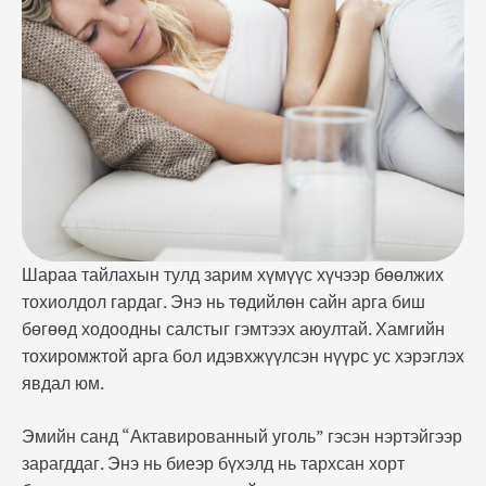
зарагддаг. Энэ нь биеэр бүхэлд нь тархсан хорт
бодисуудыг ходоод, гэдэсний ханаар дамжуулан
өөртөө шингээж авдаг. Уух арга тун …
Шараа тайлахын тулд зарим хүмүүс хүчээр бөөлжих
тохиолдол гардаг. Энэ нь төдийлөн сайн арга биш
бөгөөд ходоодны салстыг гэмтээх аюултай. Хамгийн
тохиромжтой арга бол идэвхжүүлсэн нүүрс ус хэрэглэх
явдал юм.
Эмийн санд “Актавированный уголь” гэсэн нэртэйгээр
зарагддаг. Энэ нь биеэр бүхэлд нь тархсан хорт