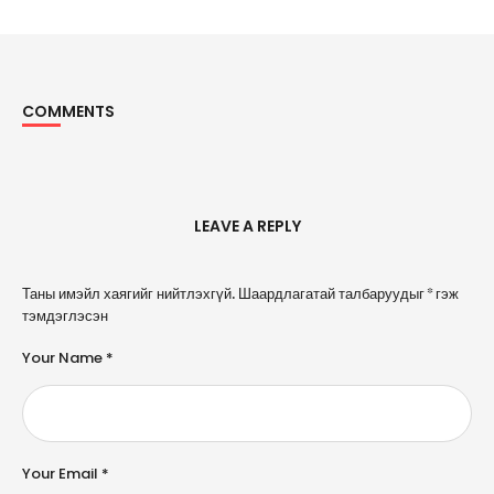
COMMENTS
Comments
LEAVE A REPLY
A
Таны имэйл хаягийг нийтлэхгүй.
Шаардлагатай талбаруудыг
*
гэж
l
тэмдэглэсэн
t
e
Your Name *
r
n
a
ti
v
e
Your Email *
: