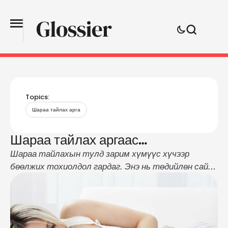
Topics:
Шараа тайлах арга
Шараа тайлах аргаас…
Шараа тайлахын тулд зарим хүмүүс хүчээр
бөөлжих тохиолдол гардаг. Энэ нь төдийлөн сайн
арга биш бөгөөд ходоодны салстыг гэмтээх
аюултай. Хамгийн тохиромжтой арга бол
идэвхжүүлсэн нүүрс ус хэрэглэх явдал юм. Эмийн
санд "Актавированный уголь" гэсэн нэртэйгээр