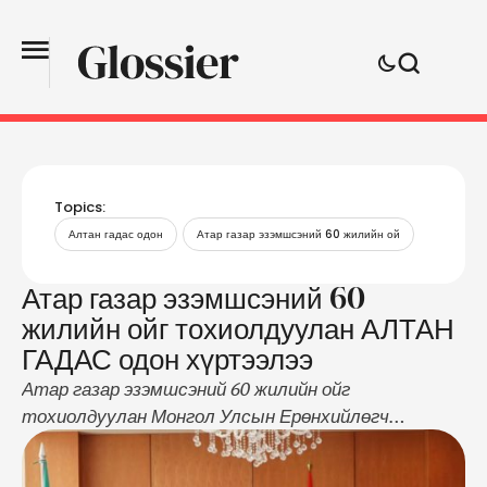
Topics:
Алтан гадас одон
Атар газар эзэмшсэний 60 жилийн ой
Атар газар эзэмшсэний 60
жилийн ойг тохиолдуулан АЛТАН
ГАДАС одон хүртээлээ
Атар газар эзэмшсэний 60 жилийн ойг
тохиолдуулан Монгол Улсын Ерөнхийлөгч
Х.Баттулга зарлиг гаргаж, Хөдөө аж ахуйн их
сургуулийн харьяа Ургамал, газар тариалангийн