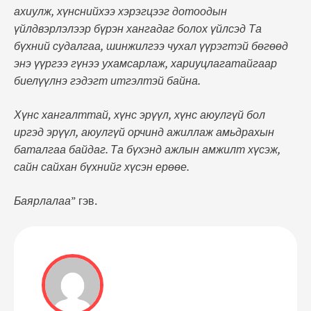
ахиулж, хүнснийхээ хэрэгцээг дотоодын
үйлдвэрлэлээр бүрэн хангадаг болох үйлсэд Та
бүхний судалгаа, шинжилгээ чухал үүрэгтэй бөгөөд
энэ үүргээ гүнээ ухамсарлаж, хариуцлагатайгаар
биелүүлнэ гэдэгт итгэлтэй байна.
Хүнс хангалттай, хүнс эрүүл, хүнс аюулгүй бол
иргэд эрүүл, аюулгүй орчинд ажиллаж амьдрахын
баталгаа байдаг. Та бүхэнд ажлын амжилт хүсэж,
сайн сайхан бүхнийг хүсэн ерөөе.
Баярлалаа
” гэв.