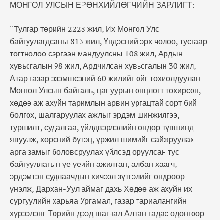
МОНГОЛ УЛСЫН ЕРӨНХИЙЛӨГЧИЙН ЗАРЛИГТ:
“Тулгар төрийн 2228 жил, Их Монгол Улс
байгуулагдсаны 813 жил, Үндэсний эрх чөлөө, тусгаар
тогтнолоо сэргээн мандуулсны 108 жил, Ардын
хувьсгалын 98 жил, Ардчилсан хувьсгалын 30 жил,
Атар газар эзэмшсэний 60 жилийг ойг тохиолдуулан
Монгол Улсын байгаль, цаг уурын онцлогт тохирсон,
хөдөө аж ахуйн таримлын арвин ургацтай сорт бий
болгох, шалгаруулах ажлыг эрдэм шинжилгээ,
туршилт, судалгаа, үйлдвэрлэлийн өндөр түвшинд
явуулж, хөрсний бүтэц, үржил шимийг сайжруулах
арга замыг боловсруулах үйлсэд оруулсан тус
байгууллагын үе үеийн ажилтан, албан хаагч,
эрдэмтэн судлаачдын хичээл зүтгэлийг өндрөөр
үнэлж, Дархан-Уул аймаг дахь Хөдөө аж ахуйн их
сургуулийн харьяа Ургамал, газар тариалангийн
хүрээлэнг Төрийн дээд шагнал Алтан гадас одонгоор