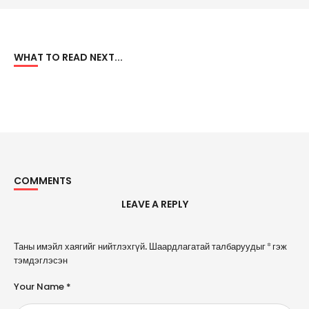
WHAT TO READ NEXT...
COMMENTS
LEAVE A REPLY
A
Таны имэйл хаягийг нийтлэхгүй.
Шаардлагатай талбаруудыг
*
гэж
l
тэмдэглэсэн
t
e
Your Name *
r
n