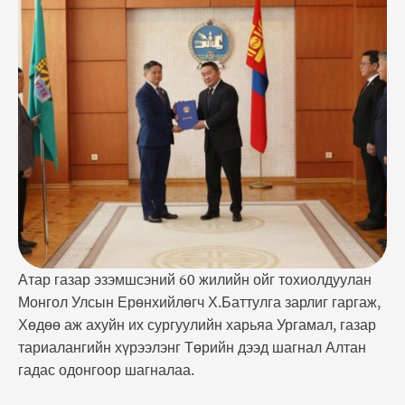
хүрээлэнг Төрийн дээд шагнал Алтан гадас
одонгоор шагналаа. МОНГОЛ УЛСЫН
ЕРӨНХИЙЛӨГЧИЙН ЗАРЛИГТ: “Тулгар төрийн
2228 жил, Их Монгол Улс байгуулагдсаны 813 жил,
Үндэсний эрх чөлөө, тусгаар тогтнолоо сэргээн
мандуулсны 108 жил, Ардын хувьсгалын …
Атар газар эзэмшсэний 60 жилийн ойг тохиолдуулан
Монгол Улсын Ерөнхийлөгч Х.Баттулга зарлиг гаргаж,
Хөдөө аж ахуйн их сургуулийн харьяа Ургамал, газар
тариалангийн хүрээлэнг Төрийн дээд шагнал Алтан
гадас одонгоор шагналаа.