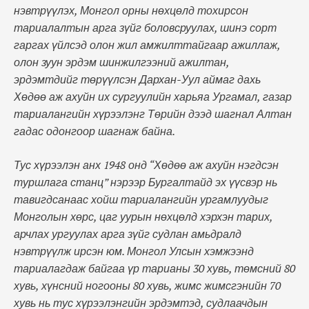
нэвтрүүлэх, Монгол орны нөхцөлд тохирсон
тариалалтын арга зүйг боловсруулах, шинэ сорт
гаргах үйлсэд олон жил амжилттайгаар ажиллаж,
олон зуун эрдэм шинжилгээний ажилтан,
эрдэмтдийг төрүүлсэн Дархан-Уул аймаг дахь
Хөдөө аж ахуйн их сургуулийн харьяа Ургамал, газар
тариалангийн хүрээлэнг Төрийн дээд шагнал Алтан
гадас одонгоор шагнаж байна.
Тус хүрээлэн анх 1948 онд “Хөдөө аж ахуйн нэгдсэн
туршлага станц” нэрээр Бургалтайд эх үүсвэр нь
тавигдсанаас хойш тариалангийн ургамлуудыг
Монголын хөрс, цаг уурын нөхцөлд хэрхэн тарих,
арчлах ургуулах арга зүйг судлан амьдралд
нэвтрүүлж ирсэн юм. Монгол Улсын хэмжээнд
тариалагдаж байгаа үр тарианы 30 хувь, төмсний 80
хувь, хүнсний ногооны 80 хувь, жимс жимсгэнийн 70
хувь нь тус хүрээлэнгийн эрдэмтэд, судлаачдын