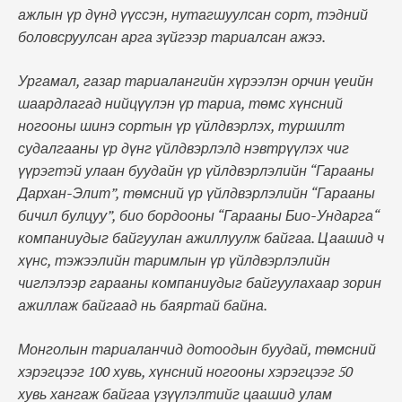
ажлын үр дүнд үүссэн, нутагшуулсан сорт, тэдний
боловсруулсан арга зүйгээр тариалсан ажээ.
Ургамал, газар тариалангийн хүрээлэн орчин үеийн
шаардлагад нийцүүлэн үр тариа, төмс хүнсний
ногооны шинэ сортын үр үйлдвэрлэх, туршилт
судалгааны үр дүнг үйлдвэрлэлд нэвтрүүлэх чиг
үүрэгтэй улаан буудайн үр үйлдвэрлэлийн “Гарааны
Дархан-Элит”, төмсний үр үйлдвэрлэлийн “Гарааны
бичил булцуу”, био бордооны “Гарааны Био-Ундарга“
компаниудыг байгуулан ажиллуулж байгаа. Цаашид ч
хүнс, тэжээлийн таримлын үр үйлдвэрлэлийн
чиглэлээр гарааны компаниудыг байгуулахаар зорин
ажиллаж байгаад нь баяртай байна.
Монголын тариаланчид дотоодын буудай, төмсний
хэрэгцээг 100 хувь, хүнсний ногооны хэрэгцээг 50
хувь хангаж байгаа үзүүлэлтийг цаашид улам