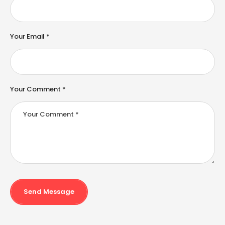
a
ti
v
e
Your Email *
:
Your Comment *
Send Message