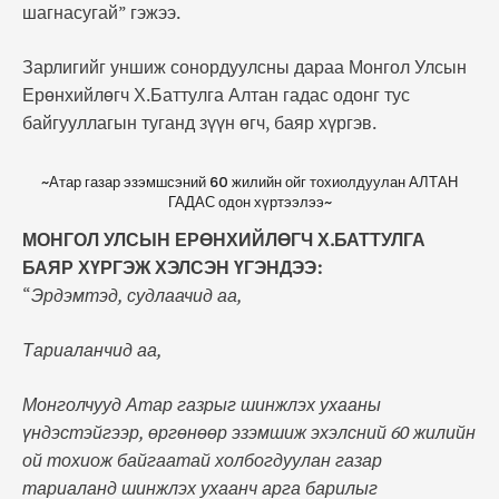
шагнасугай” гэжээ.
Зарлигийг уншиж сонордуулсны дараа Монгол Улсын
Ерөнхийлөгч Х.Баттулга Алтан гадас одонг тус
байгууллагын туганд зүүн өгч, баяр хүргэв.
~Атар газар эзэмшсэний 60 жилийн ойг тохиолдуулан АЛТАН
ГАДАС одон хүртээлээ~
МОНГОЛ УЛСЫН ЕРӨНХИЙЛӨГЧ Х.БАТТУЛГА
БАЯР ХҮРГЭЖ ХЭЛСЭН ҮГЭНДЭЭ:
“
Эрдэмтэд, судлаачид аа,
Тариаланчид аа,
Монголчууд Атар газрыг шинжлэх ухааны
үндэстэйгээр, өргөнөөр эзэмшиж эхэлсний 60 жилийн
ой тохиож байгаатай холбогдуулан газар
тариаланд шинжлэх ухаанч арга барилыг