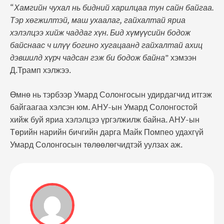
“
Хамгийн чухал нь бидний харилцаа тун сайн байгаа.
Тэр хөгжилтэй, маш ухаалаг, гайхалтай яриа
хэлэлцээ хийж чаддаг хүн. Бид хүмүүсийн бодож
байснаас ч илүү богино хугацаанд гайхалтай ахиц
дэвшилд хүрч чадсан гэж би бодож байна
” хэмээн
Д.Трамп хэлжээ.
Өмнө нь тэрбээр Умард Солонгосын удирдагчид итгэж
байгаагаа хэлсэн юм. АНУ-ын Умард Солонгостой
хийж буй яриа хэлэлцээ үргэлжилж байна. АНУ-ын
Төрийн нарийн бичгийн дарга Майк Помпео удахгүй
Умард Солонгосын төлөөлөгчидтэй уулзах аж.