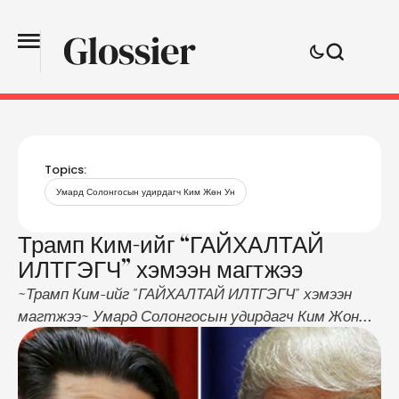
Topics:
Умард Солонгосын удирдагч Ким Жөн Ун
Трамп Ким-ийг “ГАЙХАЛТАЙ
ИЛТГЭГЧ” хэмээн магтжээ
~Трамп Ким-ийг "ГАЙХАЛТАЙ ИЛТГЭГЧ" хэмээн
магтжээ~ Умард Солонгосын удирдагч Ким Жон
Уныг “гайхалтай яриа хэлэлцээ хийдэг” хүн гэж
үзэж байгаагаа АНУ-ын Ерөнхийлөгч Дональд
Трамп илэрхийлжээ. “Хамгийн чухал нь бидний