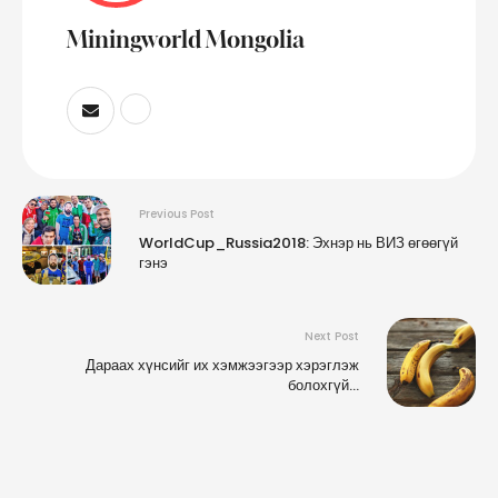
Miningworld Mongolia
Previous Post
WorldCup_Russia2018: Эхнэр нь ВИЗ өгөөгүй
гэнэ
Next Post
Дараах хүнсийг их хэмжээгээр хэрэглэж
болохгүй…