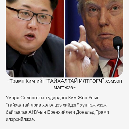
харилцаа тун сайн байгаа. Тэр хөгжилтэй, маш
ухаалаг, гайхалтай яриа хэлэлцээ хийж чаддаг
хүн. Бид хүмүүсийн бодож байснаас ч илүү богино
хугацаанд гайхалтай ахиц дэвшилд хүрч …
~Трамп Ким-ийг “ГАЙХАЛТАЙ ИЛТГЭГЧ” хэмээн
магтжээ~
Умард Солонгосын удирдагч Ким Жон Уныг
“гайхалтай яриа хэлэлцээ хийдэг” хүн гэж үзэж
байгаагаа АНУ-ын Ерөнхийлөгч Дональд Трамп
илэрхийлжээ.