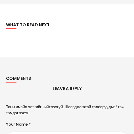
WHAT TO READ NEXT...
COMMENTS
LEAVE A REPLY
A
Таны имэйл хаягийг нийтлэхгүй.
Шаардлагатай талбаруудыг
*
гэж
l
тэмдэглэсэн
t
e
Your Name *
r
n