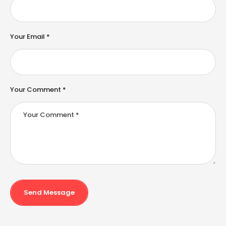
a
ti
v
e
Your Email *
:
Your Comment *
Send Message