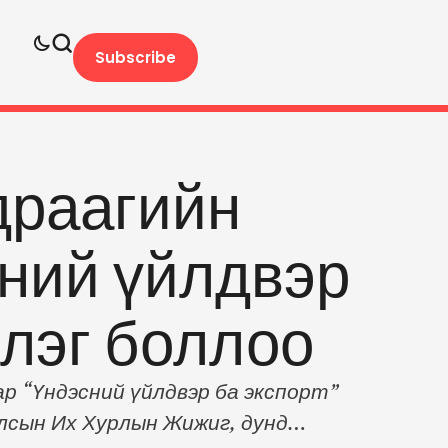
Subscribe
драагийн
сний үйлдвэр
үлэг боллоо
р “Үндэсний үйлдвэр ба экспорт”
Улсын Их Хурлын Жижиг, дунд