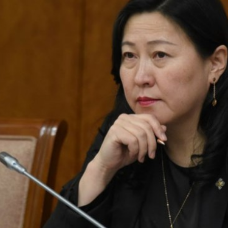
жлийн дэд хорооны дарга Ж.Бат-Эрдэнэ бол
 хөнгөн үйлдвэрийн яам, Европын холбооны 
олон жижиг, дунд үйлдвэр эрхлэгчдийн төл