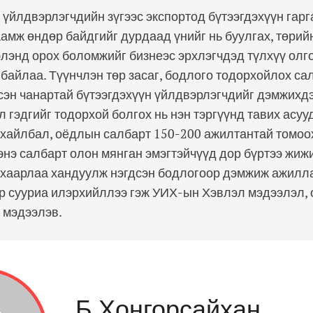
 үйлдвэрлэгчдийн зүгээс экспортод бүтээгдэхүүн гар
амж өндөр байдгийг дурдаад үнийг нь буулгах, төрийн
элэнд орох боломжийг бизнеэс эрхлэгчдэд түлхүү олг
байлаа. Түүнчлэн төр засаг, бодлого тодорхойлох с
сэн чанартай бүтээгдэхүүн үйлдвэрлэгчдийг дэмжихдэ
эл гэдгийг тодорхой болгох нь нэн тэргүүнд тавих асу
ухайлбал, оёдлын салбарт 150-200 ажилтантай томоо
энэ салбарт олон мянган эмэгтэйчүүд дор бүртээ жиж
нхаарлаа хандуулж нэгдсэн бодлогоор дэмжиж ажилл
йр сууриа илэрхийллээ гэж УИХ-ын Хэвлэл мэдээлэл, 
 мэдээлэв.
Б.Хонгорсайхан