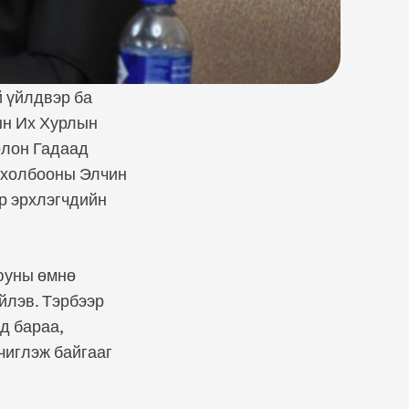
 үйлдвэр ба
ын Их Хурлын
олон Гадаад
н холбооны Элчин
р эрхлэгчдийн
 юуны өмнө
йлэв. Тэрбээр
д бараа,
чиглэж байгааг