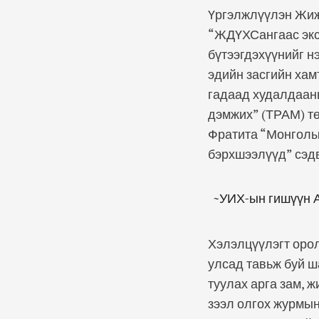
Үргэлжлүүлэн Жижи
“ЖДҮХСангаас экс
бүтээгдэхүүнийг н
эдийн засгийн ха
гадаад худалдаан
дэмжих” (ТРАМ) т
Фратита “Монголын
бэрхшээлүүд” сэдв
~УИХ-ын гишүүн А
Хэлэлцүүлэгт орол
улсад тавьж буй ш
туулах арга зам, 
зээл олгох журмын