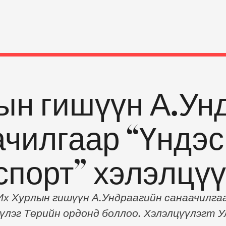
ын гишүүн А.Ун
ачилгаар “Үндэ
спорт” хэлэлцү
х Хурлын гишүүн А.Ундраагийн санаачилгаа
үлэг Төрийн ордонд боллоо. Хэлэлцүүлэгт 