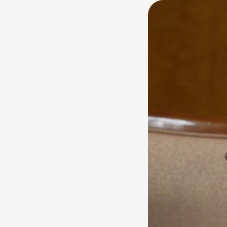
үйлдвэрийн хөг
хөдөө аж ахуй,
тушаалтнууд б