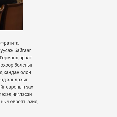
 Фратита
дуусаж байгааг
 Германд эрэлт
лохоор болсныг
эд хандан олон
энд хандахыг
ийг европын зах
лэхэд чиглэсэн
нь ч европт, азид