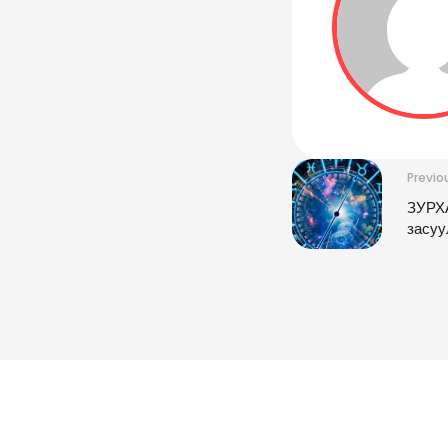
Previo
ЗУРХА
засуу