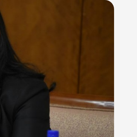
он Гадаад харилцааны яам, Хүнс,
Элчин сайдын яамны холбогдох албан
өөлөл оролцсон. Улсын …