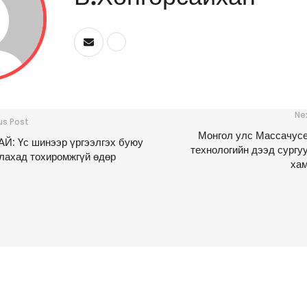
Ne
us Post
Монгол улс Массачус
Й: Үс шинээр үргээлгэх буюу
технологийн дээд сургу
лахад тохиромжгүй өдөр
ха