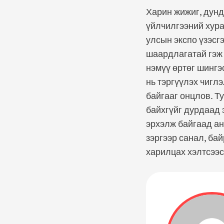
Харин жижиг, дунд
үйлчилгээний хура
улсын экспо үзэсг
шаардлагатай гэж 
нэмүү өртөг шингэ
нь тэргүүлэх чигл
байгааг онцлов. Т
байхгүйг дурдаад 
эрхэлж байгаад а
зэргээр санал, ба
харилцах хэлтсээс