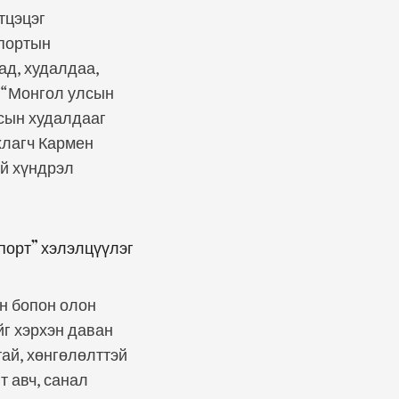
тцэцэг
спортын
ад, худалдаа,
 “Монгол улсын
сын худалдааг
хлагч Кармен
уй хүндрэл
порт” хэлэлцүүлэг
н бопон олон
йг хэрхэн даван
тай, хөнгөлөлттэй
т авч, санал