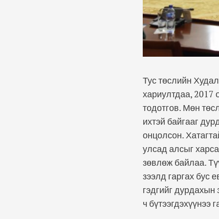
Тус төслийн Худал
хариултдаа, 2017 
тодотгов. Мөн төс
ихтэй байгааг дур
онцолсон. Хатагта
улсад алсыг харса
зөвлөж байлаа. Тү
зээлд гаргах бус 
гэдгийг дурдахын 
ч бүтээгдэхүүнээ 