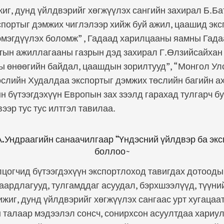
г, дунд үйлдвэрийг хөгжүүлэх сангийн захирал Б.Ба
портыг дэмжих чиглэлээр хийж буй ажил, цаашид эк
эмэгдүүлэх боломж” , Гадаад харилцааны яамны Гада
мтын ажиллагааны газрын дэд захирал Г.Өлзийсайхан
ы өнөөгийн байдал, цаашдын зорилтууд”, “Монгол Ул
өслийн Худалдаа экспортыг дэмжих төслийн багийн а
 бүтээгдэхүүн Европын зах зээлд гарахад тулгарч б
ээр тус тус илтгэл тавилаа.
.Ундраагийн санаачилгаар “Үндэсний үйлдвэр ба экс
боллоо~
цогчид бүтээгдэхүүн экспортлоход тавигдах дотооды
аардлагууд, тулгамддаг асуудал, бэрхшээлүүд, түүни
жижиг, дунд үйлдвэрийг хөгжүүлэх сангаас урт хугацаа
 талаар мэдээлэл сонсч, сонирхсон асуултдаа хариул