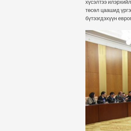
хүсэлтээ илэрхийл
төсөл цаашид үргэ
бүтээгдэхүүн евро