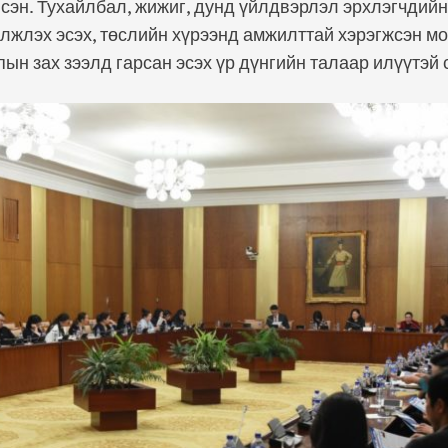
сэн. Тухайлбал, жижиг, дунд үйлдвэрлэл эрхлэгчдийн
лжлэх эсэх, төслийн хүрээнд амжилттай хэрэгжсэн м
пын зах зээлд гарсан эсэх үр дүнгийн талаар илүүтэй