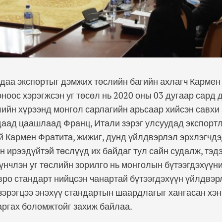
даа экспортыг дэмжих төслийн багийн ахлагч Кармен
оноос хэрэгжсэн уг төсөл нь 2020 оны 03 дугаар сард 
лийн хүрээнд монгол сарлагийн арьсаар хийсэн савхи
даад цаашлаад Франц, Итали зэрэг улсуудад экспорт
й Кармен Фратита, жижиг, дунд үйлдвэрлэл эрхлэгчд
н ирээдүйтэй төслүүд их байдаг тул сайн судалж, тэд
үнчлэн уг төслийн зорилго нь монголын бүтээгдэхүүн
евро стандарт нийцсэн чанартай бүтээгдэхүүн үйлдвэр
зэрэгцээ энэхүү стандартын шаардлагыг хангасан хэн 
гаргах боломжтойг захиж байлаа.