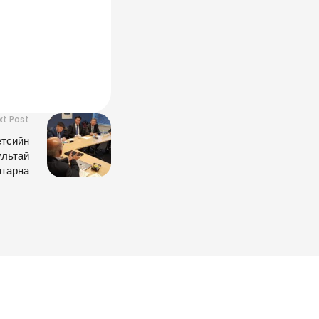
xt Post
етсийн
ультай
мтарна