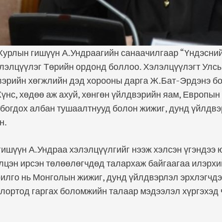
Хурлын гишүүн А.Ундраагийн санаачилгаар “Үндэсний
элэлцүүлэг Төрийн ордонд боллоо. Хэлэлцүүлэгт Улс
вэрийн хөгжлийн дэд хорооны дарга Ж.Бат-Эрдэнэ б
үнс, хөдөө аж ахуй, хөнгөн үйлдвэрийн яам, Европы
богдох албан тушаалтнууд болон жижиг, дунд үйлдвэ
н.
ишүүн А.Ундраа хэлэлцүүлгийг нээж хэлсэн үгэндээ
лцэн ирсэн төлөөлөгчдөд талархаж байгаагаа илэрхи
илго нь Монголын жижиг, дунд үйлдвэрлэл эрхлэгчдэ
слортод гаргах боломжийн талаар мэдээлэл хүргэхэд 