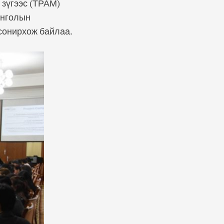
 зүгээс (ТРАМ)
онголын
 сонирхож байлаа.