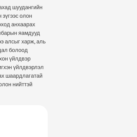
гахад шуудангийн
 зүгээс олон
оход анхаарах
албарын яамдууд
э алсыг харж, аль
удал болоод
хон үйлдвэр
игхэн үйлдвэрлэл
ах шаардлагатай
олон нийттэй