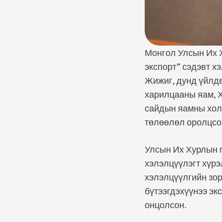
Монгол Улсын Их 
экспорт” сэдэвт х
Жижиг, дунд үйлд
харилцааны яам, Х
сайдын яамны хол
төлөөлөл оролцсо
Улсын Их Хурлын г
хэлэлцүүлэгт хүрэ
хэлэлцүүлгийн зор
бүтээгдэхүүнээ эк
онцолсон.