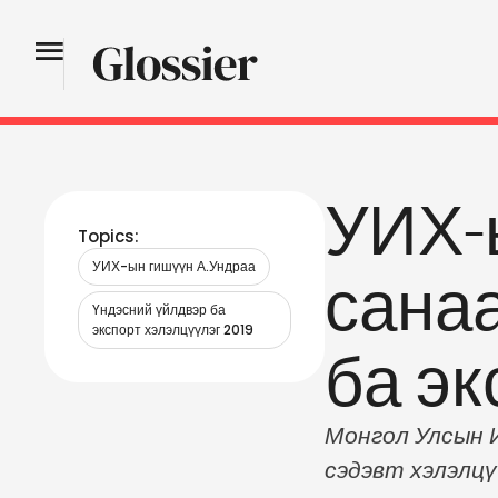
УИХ-
Topics:
УИХ-ын гишүүн А.Ундраа
сана
Үндэсний үйлдвэр ба 
экспорт хэлэлцүүлэг 2019
ба эк
Монгол Улсын И
сэдэвт хэлэлцү