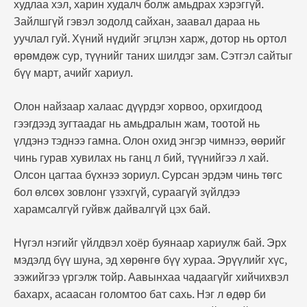
худлаа хэл, харин худалч болж амьдрах хэрэггүй.
Зайлшгүй гэвэл зодолд сайхан, заавал дараа нь
уучлал гуй. Хүний нүдийг эгцлэн харж, дотор нь ортол
өрөмдөж сур, түүнийг таних шилдэг зам. Сэтгэл сайтыг
бүү март, ачийг хариул.
Олон найзаар халаас дүүрдэг хорвоо, орхигдоод
гээгдээд зугтаадаг нь амьдралын жам, тоотой нь
үлдэнэ тэднээ гамна. Олон охид энгэр чимнээ, өөрийг
чинь гурав хувилах нь ганц л бий, түүнийгээ л хай.
Олсон цагтаа бүхнээ зориул. Сурсан эрдэм чинь төгс
бол өлсөх зовлонг үзэхгүй, сураагүй зүйлдээ
харамсалгүй гуйвж дайвалгүй цэх бай.
Нүгэл нэгийг үйлдвэл хоёр буянаар хариулж бай. Эрх
мэдэлд бүү шуна, эд хөрөнгө бүү хураа. Эрүүлийг хүс,
ээжийгээ үргэлж тойр. Аавынхаа чадаагүйг хийчихвэл
бахарх, асаасан голомтоо бат сахь. Нэг л өдөр би