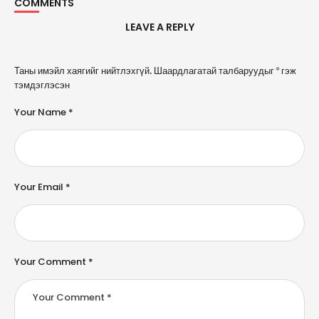
COMMENTS
LEAVE A REPLY
A
Таны имэйл хаягийг нийтлэхгүй.
Шаардлагатай талбаруудыг
*
гэж
l
тэмдэглэсэн
t
e
Your Name *
r
n
a
ti
v
e
Your Email *
:
Your Comment *