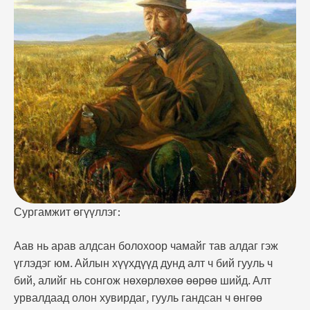
хувирдаг, гууль гандсан ч өнгөө алдадгүйг зүгээр л
сана. Амаа мурийлгаж цээжээ түрсэн алиа гарууд
зөндөө таарна, хараа өндөр хажуугаар нь зөр.
Чаддаггүй чацаганууд …
Сургамжит өгүүллэг:
Аав нь арав алдсан болохоор чамайг тав алдаг гэж
үглэдэг юм. Айлын хүүхдүүд дунд алт ч бий гууль ч
бий, алийг нь сонгож нөхөрлөхөө өөрөө шийд. Алт
урвалдаад олон хувирдаг, гууль гандсан ч өнгөө