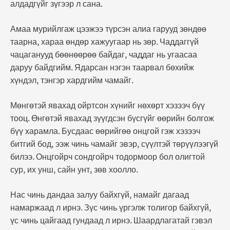
алдадгүйг зүгээр л сана.
Амаа мурийлгаж цээжээ түрсэн алиа гарууд зөндөө
таарна, хараа өндөр хажуугаар нь зөр. Чаддаггүй
чацаганууд бөөнөөрөө байдаг, чаддаг нь угаасаа
даруу байдгийм. Ядарсан нэгэн таарвал бөхийж
хүндэл, тэнгэр хардгийм чамайг.
Мөнгөтэй явахад ойртсон хүнийг нөхөрт хэзээч бүү
тооц. Өнгөтэй явахад зүүгдсэн бүсгүйг өөрийн болгож
бүү харамла. Бусдаас өөрийгөө онцгой гэж хэзээч
битгий бод, ээж чинь чамайг эвэр, сүүлтэй төрүүлээгүй
билээ. Онцгойрч сондгойрч тодормоор бол олигтой
сур, их унш, сайн унт, зөв хоолло.
Нас чинь дандаа залуу байхгүй, намайг дагаад
намаржаад л ирнэ. Зүс чинь үргэлж толигор байхгүй,
үс чинь цайгаад гундаад л ирнэ. Шаардлагатай гэвэл