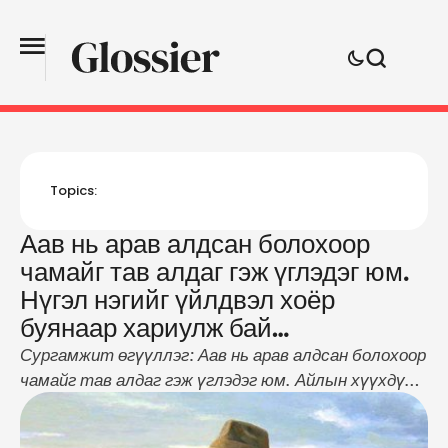
Topics:
Аав нь арав алдсан болохоор
чамайг тав алдаг гэж үглэдэг юм.
Нүгэл нэгийг үйлдвэл хоёр
буянаар хариулж бай…
Сургамжит өгүүллэг: Аав нь арав алдсан болохоор
чамайг тав алдаг гэж үглэдэг юм. Айлын хүүхдүүд
дунд алт ч бий гууль ч бий, алийг нь сонгож
нөхөрлөхөө өөрөө шийд. Алт урвалдаад олон