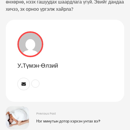
өнхөрнө, нээх гашуудах шаардлага үгүй. Эвийг дандаа
хичээ, эх орноо үргэлж хайрла?
У.Түмэн-Өлзий
Previous Post
Нэг минутын дотор хэрхэн унтах вэ?