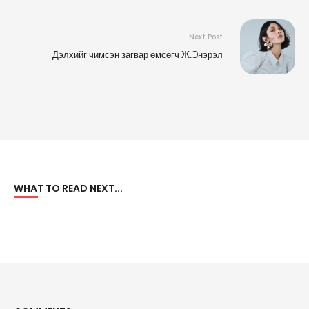
Next Post
Дэлхийг чимсэн загвар өмсөгч Ж.Энэрэл
WHAT TO READ NEXT...