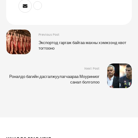
Previous Post
Экспортод гаргаж байгаа махны хэмжээнд квот
тогтооно
Next Post
Роналдо багийн дасгалжуулагчаараа Моуриниог
санал болголоо