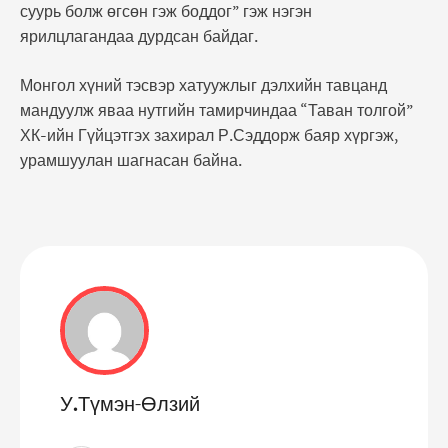
суурь болж өгсөн гэж боддог” гэж нэгэн
ярилцлагандаа дурдсан байдаг.
Монгол хүний тэсвэр хатуужлыг дэлхийн тавцанд
мандуулж яваа нутгийн тамирчиндаа “Таван толгой”
ХК-ийн Гүйцэтгэх захирал Р.Сэддорж баяр хүргэж,
урамшуулан шагнасан байна.
У.Түмэн-Өлзий