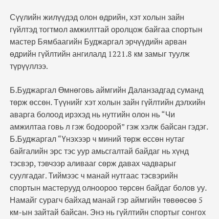
Сүүлийн жилүүдэд олон өдрийн, хэт холын зайн
гүйлтэд тогтмол амжилттай оролцож байгаа спортын
мастер Бямбаагийн Буджаргал эрчүүдийн арван
өдрийн гүйлтийн ангилалд 1221.8 км замыг туулж
түрүүллээ.
Б.Буджаргал Өмнөговь аймгийн Даланзадгад суманд
төрж өссөн. Түүнийг хэт холын зайн гүйлтийн дэлхийн
аварга болоод ирэхэд нь нутгийн олон нь “Чи
амжилтаа говь л гэж бодоорой” гэж хэлж байсан гэдэг.
Б.Буджаргал “Үнэхээр ч миний төрж өссөн нутаг
байгалийн эрс тэс уур амьсгалтай байдаг нь хүнд
тэсвэр, тэвчээр аливааг сөрж давах чадварыг
суулгадаг. Тиймээс ч манай нутгаас тэсвэрийн
спортын мастерууд олноороо төрсөн байдаг болов уу.
Намайг сурагч байхад манай гэр аймгийн төвөөсөө 5
км-ын зайтай байсан. Энэ нь гүйлтийн спортыг сонгох