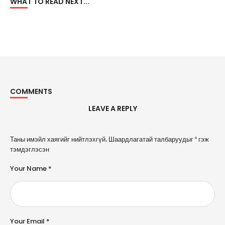
WHAT TO READ NEXT...
COMMENTS
LEAVE A REPLY
A
Таны имэйл хаягийг нийтлэхгүй.
Шаардлагатай талбаруудыг
*
гэж
l
тэмдэглэсэн
t
e
Your Name *
r
n
a
ti
v
e
Your Email *