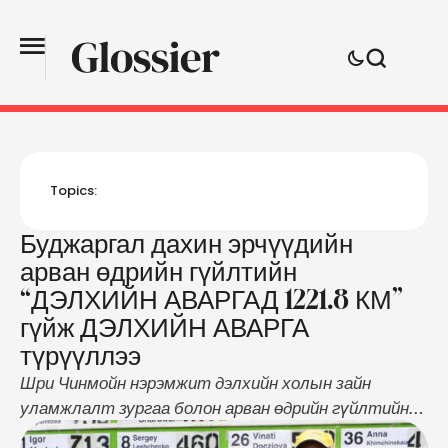
Topics:
Буджаргал дахин эрчүүдийн
арван өдрийн гүйлтийн
“ДЭЛХИЙН АВАРГАД 1221.8 КМ”
гүйж ДЭЛХИЙН АВАРГА
түрүүллээ
Шри Чинмойн нэрэмжит дэлхийн холын зайн
уламжлалт зургаа болон арван өдрийн гүйлтийн
нээлттэй тэмцээн дөрөвдүгээр сарын 22-ноос