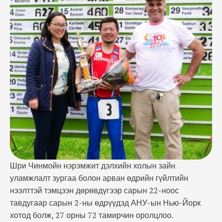
тавдугаар сарын 2-ны өдрүүдэд АНУ-ын Нью-Йорк
хотод болж, 27 орны 72 тамирчин оролцлоо.
Сүүлийн жилүүдэд олон өдрийн, хэт холын зайн
гүйлтэд тогтмол амжилттай оролцож байгаа
спортын мастер Бямбаагийн Буджаргал
эрчүүдийн арван өдрийн гүйлтийн ангилалд 1221.8
км замыг туулж …
Шри Чинмойн нэрэмжит дэлхийн холын зайн
уламжлалт зургаа болон арван өдрийн гүйлтийн
нээлттэй тэмцээн дөрөвдүгээр сарын 22-ноос
тавдугаар сарын 2-ны өдрүүдэд АНУ-ын Нью-Йорк
хотод болж, 27 орны 72 тамирчин оролцлоо.