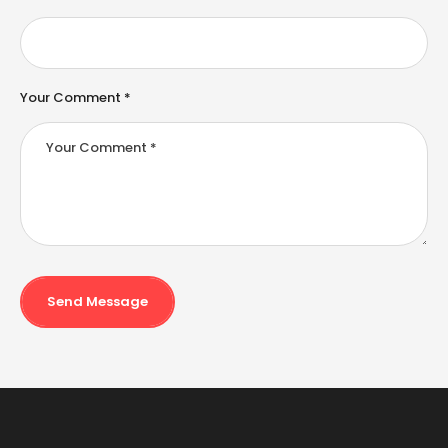
:
Your Comment *
Send Message