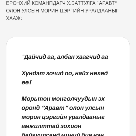
ЕРӨНХИЙ КОМАНПДАГЧ Х.БАТТУЛГА “АРАВТ”
ОЛОН УЛСЫН МОРИН ЦЭРГИЙН УРАЛДААНЫГ
ХААЖ:
“
Дайчид аа, албан хаагчид аа
Хүндэт зочид оо, найз нөхөд
өө!
Морьтон монголчуудын эх
оронд “Аравт” олон улсын
морин цэргийн уралдааныг
амжилттай зохион
байгуулсанд миний бие нэн