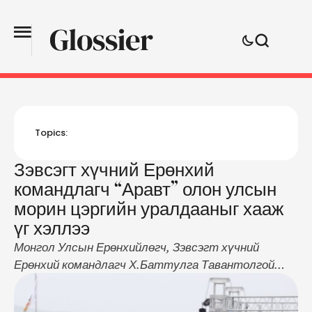
Topics:
Зэвсэгт хүчний Ерөнхий
командлагч “Аравт” олон улсын
морин цэргийн уралдааныг хааж
үг хэллээ
Монгол Улсын Ерөнхийлөгч, Зэвсэгт хүчний
Ерөнхий командлагч Х.Баттулга Тавантолгой
дахь Зэвсэгт хүчний сургалтын нэгдсэн төвд
болсон “Аравт” олон улсын морин цэргийн