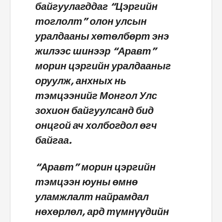
байгуулагддаг “Цэргийн
тоглолт” олон улсын
уралдааны хөтөлбөрт энэ
жилээс шинээр “Аравт”
морин цэргийн уралдааныг
оруулж, анхных нь
тэмцээнийг Монгол Улс
зохион байгуулсанд бид
онцгой ач холбогдол өгч
байгаа.
“Аравт” морин цэргийн
тэмцээн юуны өмнө
уламжлалт найрамдал
нөхөрлөл, ард түмнүүдийн