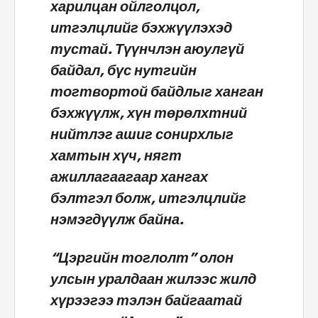
харилцан ойлголцол,
итгэлцлийг бэхжүүлэхэд
тустай. Түүнчлэн аюулгүй
байдал, бүс нутгийн
тогтвортой байдлыг ханган
бэхжүүлж, хүн төрөлхтний
нийтлэг ашиг сонирхлыг
хамтын хүч, нягт
ажиллагаагаар хангах
бэлтгэл болж, итгэлцлийг
нэмэгдүүлж байна.
“Цэргийн тоглолт” олон
улсын уралдаан жилээс жилд
хүрээгээ тэлэн байгаатай