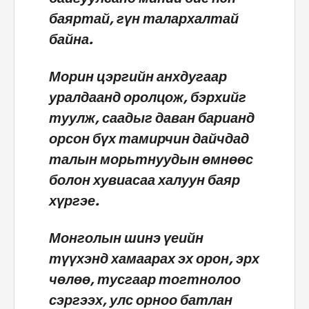
баяртай, гүн талархалтай
байна.
Морин цэргийн анхдугаар
уралдаанд оролцож, бэрхийг
туулж, саадыг даван барианд
орсон бүх тамирчин дайчдад
талын морьтнуудын өмнөөс
болон хувиасаа халуун баяр
хүргэе.
Монголын шинэ үеийн
түүхэнд хамаарах эх орон, эрх
чөлөө, тусгаар тогтнолоо
сэргээх, улс орноо батлан