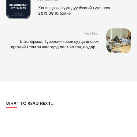
Хонин цагаан үүл дуу бүжгийн үдэшлэг
2019.08.10 болно
Next Post
Б.Болормаа: Түрээсийн орон сууцанд орох
иргэдийн сонгон шалгаруулалт ил тод, шударга
явагдаж байна
WHAT TO READ NEXT...