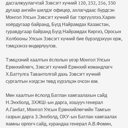
дасгалжуулагчтай Зэвсэгт хүчний 120, 232, 256, 330
дугаар ангийн шилдэг офицер, ахлагчдаас бүрдсэн
Монгол Улсын Зэвсэгт хүчний баг тэргүүллээ.Харин
хоёрдугаар байранд, Бүгд Найрамдах Казакстан,
гуравдугаар байранд Бүгд Найрамдах Киргиз, Оросын
Холбооны Улсын Зэвсэгт хүчний бие бүрэлдэхүүн орж,
тэмцээнээ өндөрлүүлэв.
Тэмцээний хаалтын ёслолын үеэр Монгол Улсын
Ерөнхийлөгч, Зэвсэгт хүчний Ерөнхий командлагч
Х.Баттулга Тавантолгой дахь Зэвсэгт хүчний
сургалтын нэгдсэн төвд хүрэлцэн очсон юм.
Мөн хаалтын ёслолд Батлан хамгаалахын сайд
Н.Энхболд, ЗХЖШ-ын дарга, хошууч генерал
А.Ганбат, Монгол Улсын Ерөнхийлөгчийн Тамгын
газрын дарга З.Энхболд, ОХУ-ын Батлан хамгаалах
яамны орлогч сайд, хурандаа генерал А.В.Фомин,