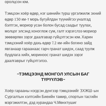
оролцсон юм.
Тэмцээн хоёр өдөр, нэг шөнийн турш үргэлжилж эхний
өдөр 130 км-т морь бугуйлдан түүнийгээ уналгад
бэлтгэх, мориор усан болон бусад саадыг туулах,
молцог элсэнд хоноглож сум, галт хэрэгслээ мориор
зөөвөрлөх зэрэг даалгавар гүйцэтгэсэн юм. Харин
тэмцээний хоёр дахь өдөр 7.2 км-ийн богино зайд
явганаар гараанаас гарч гранат шидэх, саад туулж
буудлага хийх, мориноос гранат шидэх зэрэг
даалгаврыг гүйцэтгэлээ.
~ТЭМЦЭЭНД МОНГОЛ УЛСЫН БАГ
ТҮРҮҮЛЭВ~
Хоёр гарааны нэгдсэн дүнгээр тэмцээнийг ЗХЖШ-ын
Сургалтын хэлтсийн Биеийн тамир, спортын тасгийн
мэргэжилтэн, дэд хурандаа Ч.Мөнхтүшиг