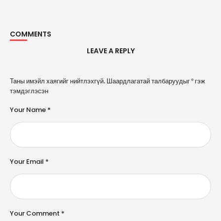
COMMENTS
LEAVE A REPLY
A
Таны имэйл хаягийг нийтлэхгүй.
Шаардлагатай талбаруудыг
*
гэж
l
тэмдэглэсэн
t
e
Your Name *
r
n
a
ti
v
e
Your Email *
:
Your Comment *