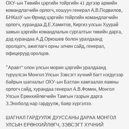
ОХУ-ын Төвийн цэргийн тойргийн 41 дүгээр армийн
командлагчийн орлогч, хошууч генерал А.В.Подвилов,
БНКазУ-ын Өрнөд цэргийн тойргийн командлагчийн
орлогч, хурандаа Д.Е.Хамитов, Киргиз улсын Хуурай
замын цэргийн командлалын сургалтын төвийн дарга,
дэд хурандаа А.Д.Оркошев болон уралдаанд
оролцогч, ажиглагч орны элчин сайд, генерал,
офицерууд оролцов.
“Аравт” олон улсын морин цэргийн уралдаанд
түрүүлсэн Монгол Улсын Зэвсэгт хүчний багт нэгдүгээр
байрын шагналыг ОХУ-ын Батлан хамгаалах яамны
орлогч сайд, хурандаа генерал А.В.Фомин, Монгол
Улсын Ерөнхийлөгчийн Тамгын газрын дарга
З.Энхболд нар гардуулж, баяр хүргэлээ.
ШАГНАЛ ГАРДУУЛЖ ДУУССАНЫ ДАРАА МОНГОЛ
УЛСЫН ЕРӨНХИЙЛӨГЧ, ЗЭВСЭГТ ХҮЧНИЙ