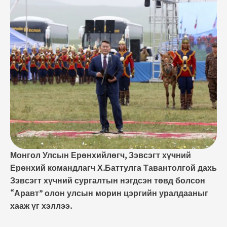
уралдааныг хааж үг хэллээ. ОХУ-ын Батлан
хамгаалах яамнаас зохион байгуулдаг Олон улсын
цэргийн наадам энэ жил 10 улсын нутаг дэвсгэрт
38 төрлөөр наймдугаар сарын 3-10-ны өдрүүдэд
болж байгаа юм. Өмнөх наадмуудад Монгол Улсын
Зэвсэгт …
Монгол Улсын Ерөнхийлөгч, Зэвсэгт хүчний
Ерөнхий командлагч Х.Баттулга Тавантолгой дахь
Зэвсэгт хүчний сургалтын нэгдсэн төвд болсон
“Аравт” олон улсын морин цэргийн уралдааныг
хааж үг хэллээ.