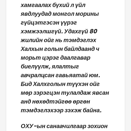
хамгаалах бүхий л үйл
явдлуудад монгол морины
гүйцэтгэсэн үүрэг
хэмжээлшгүй. Удахгүй 80
жилийн ойг нь тэмдэглэх
Халхын голын байлдаанд ч
морьт цэрэг даалгавар
биелүүлж, ялалтыг
авчралцсан гавьяатай юм.
Бид Халхголын түүхэн ойг
мөр зэрэгцэн тулалдаж явсан
анд нөхөдтэйгөө өргөн
тэмдэглэхээр зэхэж байна.
ОХУ-ын санаачилгаар зохион