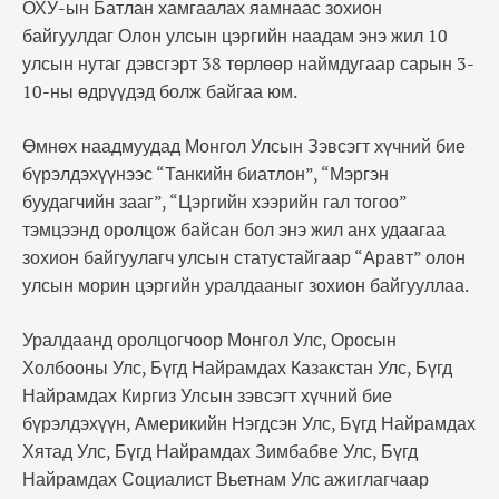
ОХУ-ын Батлан хамгаалах яамнаас зохион
байгуулдаг Олон улсын цэргийн наадам энэ жил 10
улсын нутаг дэвсгэрт 38 төрлөөр наймдугаар сарын 3-
10-ны өдрүүдэд болж байгаа юм.
Өмнөх наадмуудад Монгол Улсын Зэвсэгт хүчний бие
бүрэлдэхүүнээс “Танкийн биатлон”, “Мэргэн
буудагчийн зааг”, “Цэргийн хээрийн гал тогоо”
тэмцээнд оролцож байсан бол энэ жил анх удаагаа
зохион байгуулагч улсын статустайгаар “Аравт” олон
улсын морин цэргийн уралдааныг зохион байгууллаа.
Уралдаанд оролцогчоор Монгол Улс, Оросын
Холбооны Улс, Бүгд Найрамдах Казакстан Улс, Бүгд
Найрамдах Киргиз Улсын зэвсэгт хүчний бие
бүрэлдэхүүн, Америкийн Нэгдсэн Улс, Бүгд Найрамдах
Хятад Улс, Бүгд Найрамдах Зимбабве Улс, Бүгд
Найрамдах Социалист Вьетнам Улс ажиглагчаар