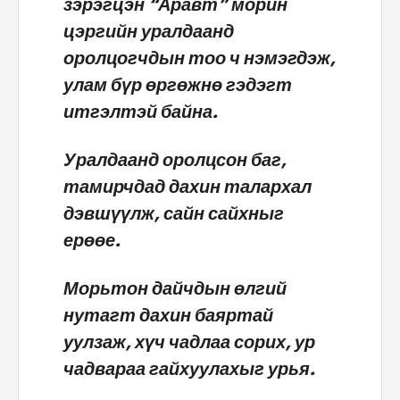
зэрэгцэн “Аравт” морин
цэргийн уралдаанд
оролцогчдын тоо ч нэмэгдэж,
улам бүр өргөжнө гэдэгт
итгэлтэй байна.
Уралдаанд оролцсон баг,
тамирчдад дахин талархал
дэвшүүлж, сайн сайхныг
ерөөе.
Морьтон дайчдын өлгий
нутагт дахин баяртай
уулзаж, хүч чадлаа сорих, ур
чадвараа гайхуулахыг урья.