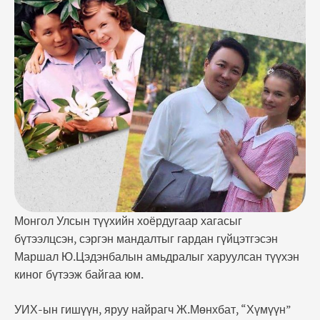
ын гишүүн, яруу найрагч Ж.Мөнхбат, “Хүмүүн”
фильм хамтран өмнө нь "Долоон бурхан
харвадаггүй", "Бүү март" гэсэн түүхэн хоёр кино
бүтээсэн билээ. Тэгвэл энэ удаад “Түүх
мартахгүй” уран сайхны киног бүтээж буй. "Түүх
мартахгүй" УСК-ны нэг онцлог …
Монгол Улсын түүхийн хоёрдугаар хагасыг
бүтээлцсэн, сэргэн мандалтыг гардан гүйцэтгэсэн
Маршал Ю.Цэдэнбалын амьдралыг харуулсан түүхэн
киног бүтээж байгаа юм.
УИХ-ын гишүүн, яруу найрагч Ж.Мөнхбат, “Хүмүүн”