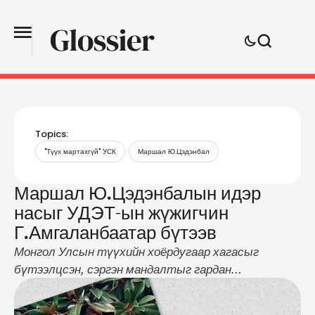
Topics:
"Түүх мартахгүй" УСК
Маршал Ю.Цэдэнбал
Маршал Ю.Цэдэнбалын идэр
насыг УДЭТ-ын жүжигчин
Г.Амгаланбаатар бүтээв
Монгол Улсын түүхийн хоёрдугаар хагасыг
бүтээлцсэн, сэргэн мандалтыг гардан
гүйцэтгэсэн Маршал Ю.Цэдэнбалын амьдралыг
харуулсан түүхэн киног бүтээж байгаа юм. УИХ-