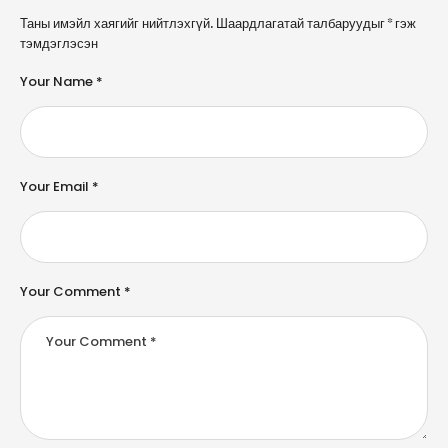
A
Таны имэйл хаягийг нийтлэхгүй.
Шаардлагатай талбаруудыг
*
гэж
l
тэмдэглэсэн
t
e
Your Name *
r
n
a
ti
v
e
Your Email *
:
Your Comment *