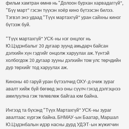
фильм хамтран өмнө нь “Долоон бурхан харвадаггүй”,
“Бүү март” гэсэн түүхэн хоёр кино бүтээсэн билээ.
Тэгвэл энэ удаад “Түүх мартахгүй” уран сайхны киног
бүтээж буй.
“Түүх мартахгүй” УСК-ны нэг онцлог нь
Ю.Цэдэнбалыг 20 дугаар зуунд амьдарч байсан
дэлхийн хүн гэдгийг онцолж харуулах аж. Үүнтэй
холбогдож 20 дугаар зууны дэлхийн том улс төрчдийн
дүр төрхийг тод харуулах аж.
Киноны 40 гаруй уран бүтээлчид ОХУ-д очиж зураг
авалт хийж буй бөгөөд энэ оны сүүлч гэхэд дэлгэцнээ
амилуулна гэж төлөвлөж байгаа юм байна.
Ингээд та бүхэнд “Түүх Мартахгүй” УСК-ны зураг
авалтаас хүргэж байна. БНМАУ-ын Баатар, Маршал
Ю.Цэдэнбалын идэр насны дүрд УДЭТ-ын жүжигчин