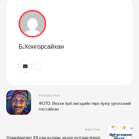
Б.Хонгорсайхан
Previous Post
ФОТО: Инээж буй эмгэдийн төрх буюу үрчлээний
гоо сайхан
Next Post
Улаанбаатарт 23 хэм дулаан, ихэнх нутгаар бороо