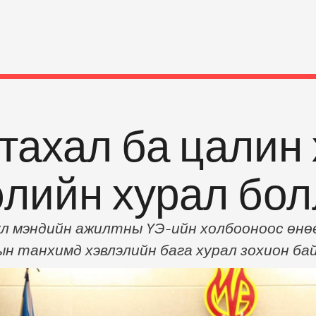
тахал ба цалин
элийн хурал бо
л мэндийн ажилтны ҮЭ-ийн холбооноос өнөөд
ын танхимд хэвлэлийн бага хурал зохион ба
а Х.Ариунаа хэлэхдээ “Монголын Эрүүл мэн
дрөөр Монгол орны өнцөг булан бүрд ажилл
хийг хамгаалах ажлыг зохион байгуулж бай