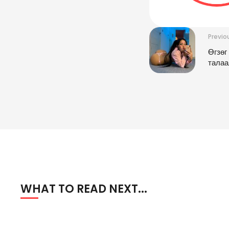
Previo
Өгзөг
талаа
WHAT TO READ NEXT...