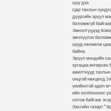
шүү дээ.
Цар тахлын хүндхэ
дүүргийн эрүүл мэ
боломжгүй байгааг
Эмнэлгүүдэд Кови
эмчлүүлэх боломжг
шууд нөлөөлж цаа
байна.
Эрүүл мэндийн са
хугацаа өнгөрсөн 
ажилтнууд тахлын 
онцгой нөхцөлд 24
үеийнхтэй адил ө
ийн холбооноос үз
олгож байгааг эс
Засгийн газарт “Э