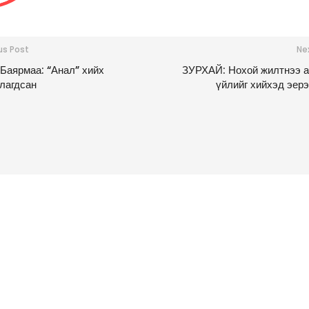
us Post
Ne
 Баярмаа: “Анал” хийх
ЗУРХАЙ: Нохой жилтнээ 
лагдсан
үйлийг хийхэд эерэ