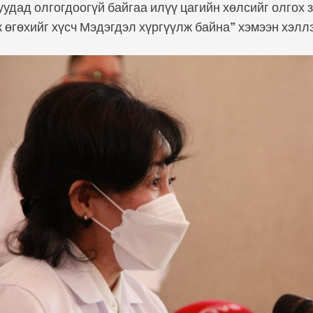
удад олгогдоогүй байгаа илүү цагийн хөлсийг олгох з
өгөхийг хүсч Мэдэгдэл хүргүүлж байна” хэмээн хэлл