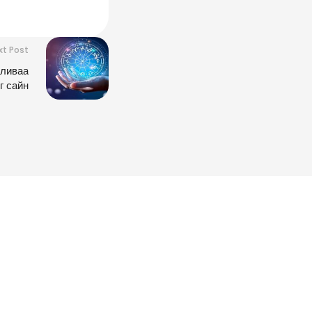
xt Post
аливаа
г сайн