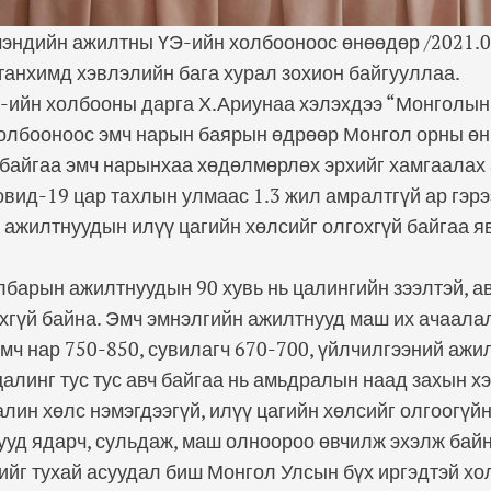
эндийн ажилтны ҮЭ-ийн холбооноос өнөөдөр /2021.0
анхимд хэвлэлийн бага хурал зохион байгууллаа.
ийн холбооны дарга Х.Ариунаа хэлэхдээ “Монголын
олбооноос эмч нарын баярын өдрөөр Монгол орны өн
байгаа эмч нарынхаа хөдөлмөрлөх эрхийг хамгаалах
овид-19 цар тахлын улмаас 1.3 жил амралтгүй ар гэр
ажилтнуудын илүү цагийн хөлсийг олгохгүй байгаа я
барын ажилтнуудын 90 хувь нь цалингийн зээлтэй, а
хгүй байна. Эмч эмнэлгийн ажилтнууд маш их ачаал
эмч нар 750-850, сувилагч 670-700, үйлчилгээний ажи
цалинг тус тус авч байгаа нь амьдралын наад захын х
алин хөлс нэмэгдээгүй, илүү цагийн хөлсийг олгоогүй
уд ядарч, сульдаж, маш олноороо өвчилж эхэлж байн
ийг тухай асуудал биш Монгол Улсын бүх иргэдтэй хо