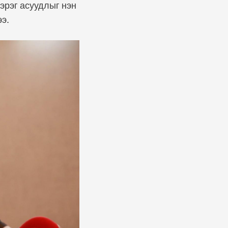
эрэг асуудлыг нэн
ээ.