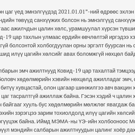
н цаг үед эмнэлгүүдэд 2021.01.01”-ний өдрөөс эхлэ
ндийн төвүүд санхүүжих болсон нь эмнэлгүүд санхүүж
аас ажилчдын цалин хөлс, урамшуулал хүрсэн түвшин
д-19 цар тахлын улмаас ердийн өвчлөлтэй иргэдээ х
үй болсонтой холбогдуулан орны эргэлт буурсан нь
шид илүү цагийн хөлсийг авах боломжгүй нөхцөл бай
лбарын эмч ажилтнууд Ковид-19 цар тахалтай тэмцээ
боловч хөдөлмөрийн хэвийн нөхцөлд ажилладаг эмч, 
битүү хувцастай, олон цагаар шинжилгээ авч вакцин
 цаг тасралтгүй ажиллаж байна. Гэсэн хэдий ч цалин 
гч байгааг хууль бус хөдөлмөрийн мөлжлөг явагдаж 
эхийн зэрэгцээ зарим тохиолдолд илүү цагийн хөлсий
эргүүцэж байна. Иймд МЭМА-ны ҮЭ-ийн холбооноос М
рүүл мэндийн салбарын ажилтнуудын цалинг хоёр дах