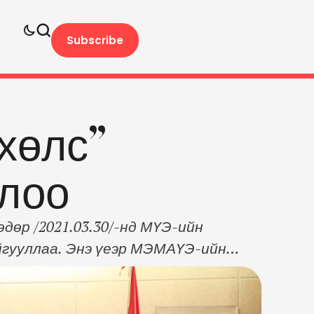
Subscribe
 хөлс”
ллоо
өр /2021.03.30/-нд МҮЭ-ийн
йгууллаа. Энэ үеэр МЭМАҮЭ-ийн
дийн ажилтны ҮЭ-ийн холбооноос эмч
аж амьдарч байгаа эмч нарынхаа
на. Ковид-19 цар тахлын улмаас …