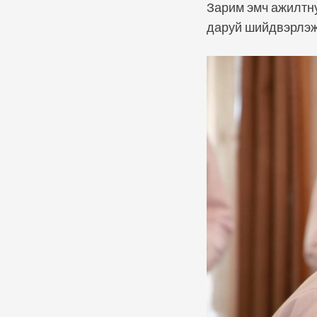
Зарим эмч ажилтну
даруй шийдвэрлэж 