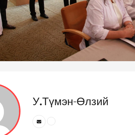
У.Түмэн-Өлзий