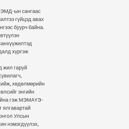
н ЭМД-ын сангаас
илтээ гүйцэд авах
гээс буурч байна.
эвтүүлэн
 санхүүжилтэд
далд хүргэж
д жил гаруй
сувилагч,
 хийж, хөдөлмөрийн
хөлсийг энгийн
байна гэж МЭМАҮЭ-
г ялгавартай
онгол Улсын
ин нэмэгдүүлэх,