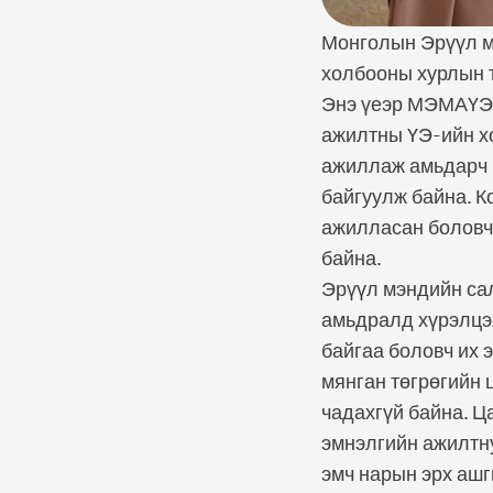
Монголын Эрүүл м
холбооны хурлын т
Энэ үеэр МЭМАҮЭ-
ажилтны ҮЭ-ийн х
ажиллаж амьдарч 
байгуулж байна. К
ажилласан боловч 
байна.
Эрүүл мэндийн сал
амьдралд хүрэлцэ
байгаа боловч их 
мянган төгрөгийн 
чадахгүй байна. Ц
эмнэлгийн ажилтну
эмч нарын эрх ашг