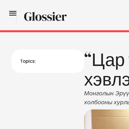
“Цар 
Topics:
хэвл
Монголын Эрүү
холбооны хурл
холбооны дарг
нарын баярын ө
хөдөлмөрлөх эр