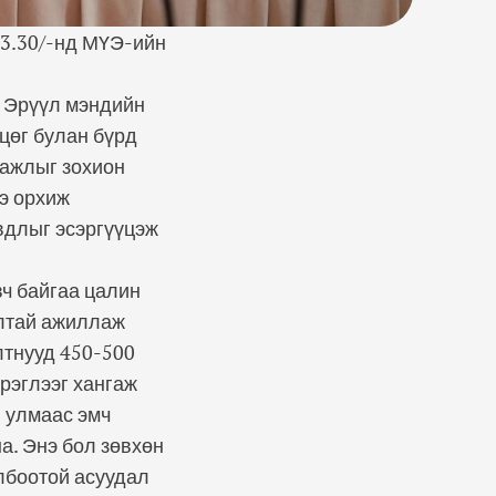
3.30/-нд МҮЭ-ийн
 Эрүүл мэндийн
цөг булан бүрд
 ажлыг зохион
ээ орхиж
вдлыг эсэргүүцэж
вч байгаа цалин
алтай ажиллаж
лтнууд 450-500
эрэглээг хангаж
н улмаас эмч
а. Энэ бол зөвхөн
лбоотой асуудал