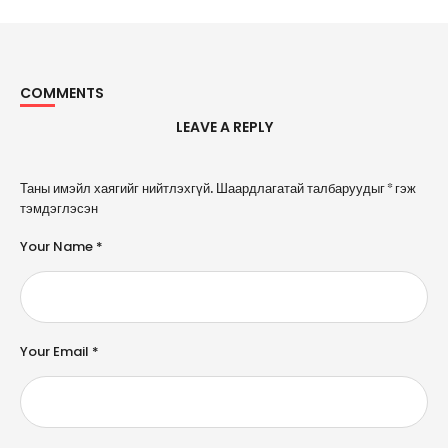
COMMENTS
LEAVE A REPLY
A
Таны имэйл хаягийг нийтлэхгүй.
Шаардлагатай талбаруудыг
*
гэж
l
тэмдэглэсэн
t
e
Your Name *
r
n
a
ti
v
e
Your Email *
: