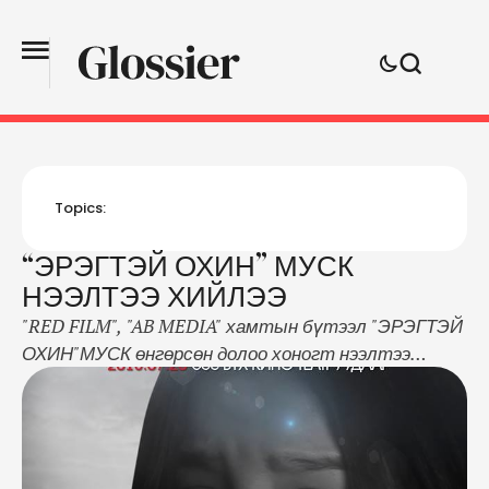
Topics:
“ЭРЭГТЭЙ ОХИН” МУСК
НЭЭЛТЭЭ ХИЙЛЭЭ
"RED FILM", "AB MEDIA" хамтын бүтээл "ЭРЭГТЭЙ
ОХИН"МУСК өнгөрсөн долоо хоногт нээлтээ
хийлээ. Тус кинонд Солонго охин бага насныхаа
томоогүй үйлдлээс болж аавынхаа аминд хүрэх
болно. Ослоос болж эцгээ алдаж хүнд өвчтэй
болсон ээжтэйгээ үлдсэн түүний өсвөр нас тийм ч