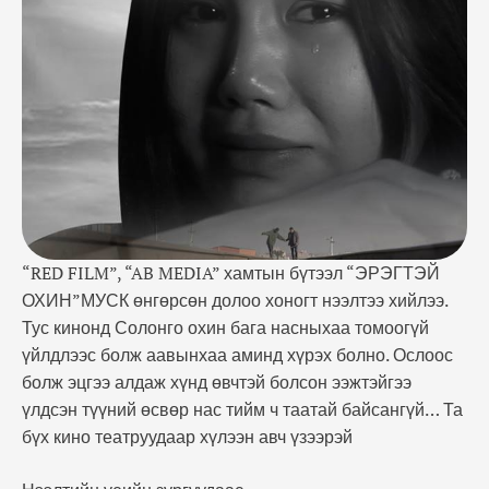
таатай байсангүй... Та бүх кино театруудаар
хүлээн авч үзээрэй Нээлтийн үеийн зургуудаас...
https://www.facebook.com/sodoo.enkhjargal/videos/18
72566362803658/
“RED FILM”, “AB MEDIA” хамтын бүтээл “ЭРЭГТЭЙ
ОХИН”МУСК өнгөрсөн долоо хоногт нээлтээ хийлээ.
Тус кинонд Солонго охин бага насныхаа томоогүй
үйлдлээс болж аавынхаа аминд хүрэх болно. Ослоос
болж эцгээ алдаж хүнд өвчтэй болсон ээжтэйгээ
үлдсэн түүний өсвөр нас тийм ч таатай байсангүй… Та
бүх кино театруудаар хүлээн авч үзээрэй