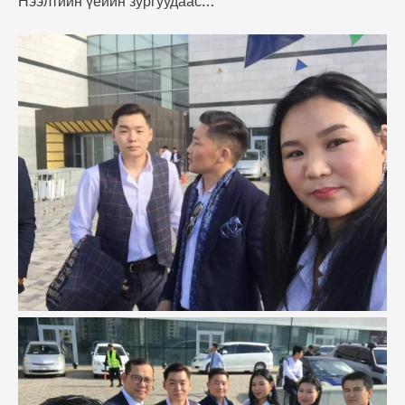
Нээлтийн үеийн зургуудаас…