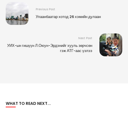
Previous Post
Улаанбаатар хотод 26 хэмийн дулаан
Next Post
УИХ-ын гишүүн Л.Оюун-Эрдэнийг хууль зөрчсөн
гэж АТГ-аас үзлээ
WHAT TO READ NEXT...