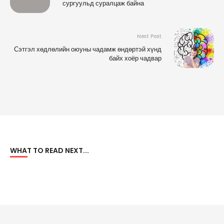
сургуульд суралцаж байна
Next Post
Сэтгэл хөдлөлийн оюуны чадамж өндөртэй хүнд
байх хоёр чадвар
WHAT TO READ NEXT...