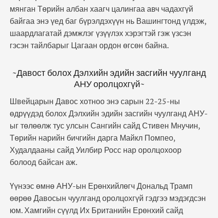
мянган Төрийн албан хаагч цалингаа авч чадахгүй
байгаа энэ үед баг бүрэлдэхүүн нь Вашингтонд үлдэж,
шаардлагатай дэмжлэг үзүүлэх хэрэгтэй гэж үзсэн
гэсэн тайлбарыг Цагаан ордон өгсөн байна.
~Давост болох Дэлхийн эдийн засгийн чуулганд
АНУ оролцохгүй~
Швейцарын Давос хотноо энэ сарын 22-25-ны
өдрүүдэд болох Дэлхийн эдийн засгийн чуулганд АНУ-
ыг төлөөлж тус улсын Сангийн сайд Стивен Мнучин,
Төрийн нарийн бичгийн дарга Майкл Помпео,
Худалдааны сайд Уилбир Росс нар оролцохоор
болоод байсан аж.
Үүнээс өмнө АНУ-ын Ерөнхийлөгч Дональд Трамп
өөрөө Давосын чуулганд оролцохгүй гэдгээ мэдэгдсэн
юм. Хамгийн сүүлд Их Британийн Ерөнхий сайд