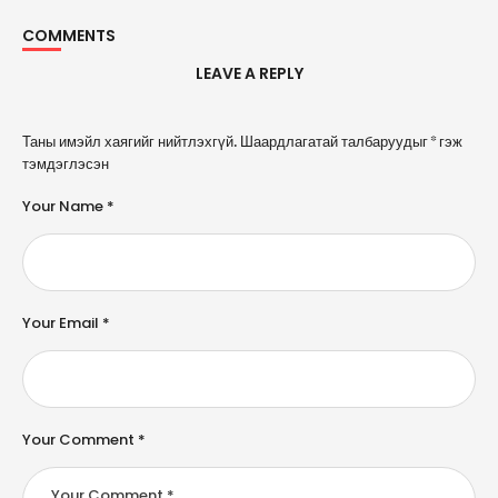
COMMENTS
LEAVE A REPLY
A
Таны имэйл хаягийг нийтлэхгүй.
Шаардлагатай талбаруудыг
*
гэж
l
тэмдэглэсэн
t
e
Your Name *
r
n
a
ti
v
e
Your Email *
:
Your Comment *