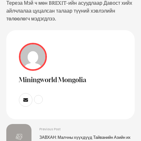
Тереза Мэй ч мөн BREXIT-ийн асуудлаар Давост хийх
айлчлалаа цуцалсан талаар түүний хэвлэлийн
төлөөлөгч мэдэгдлээ.
Miningworld Mongolia
Previous Post
ЗАВХАН: Малчны хүүхдүүд Тайванийн Азийн их