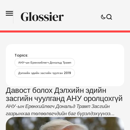
Topics:
АНУ-ын Ерөнхийлөгч Дональд Трамп
Дэлхийн эдийн засгийн чуулган 2019
Давост болох Дэлхийн эдийн
засгийн чуулганд АНУ оролцохгүй
АНУ-ын Ерөнхийлөгч Дональд Трамп Засгийн
газрынхаа төлөөлөгчдийн баг бүрэлдэхүүнээ
Давост болох Дэлхийн эдийн засгийн чуулганд
илгээхээс татгалзлаа. Тэрбээр Засгийн газрын