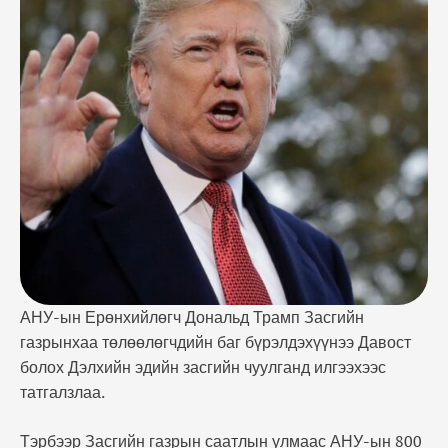
саатлын улмаас АНУ-ын 800 мянган Төрийн албан
хаагч цалингаа авч чадахгүй байгаа энэ үед баг
бүрэлдэхүүн нь Вашингтонд үлдэж, шаардлагатай
дэмжлэг үзүүлэх хэрэгтэй гэж үзсэн гэсэн
тайлбарыг Цагаан ордон өгсөн байна. ~Давост
болох Дэлхийн эдийн …
АНУ-ын Ерөнхийлөгч Дональд Трамп Засгийн
газрынхаа төлөөлөгчдийн баг бүрэлдэхүүнээ Давост
болох Дэлхийн эдийн засгийн чуулганд илгээхээс
татгалзлаа.
Тэрбээр Засгийн газрын саатлын улмаас АНУ-ын 800