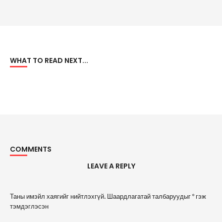
WHAT TO READ NEXT...
COMMENTS
LEAVE A REPLY
A
Таны имэйл хаягийг нийтлэхгүй.
Шаардлагатай талбаруудыг
*
гэж
l
тэмдэглэсэн
t