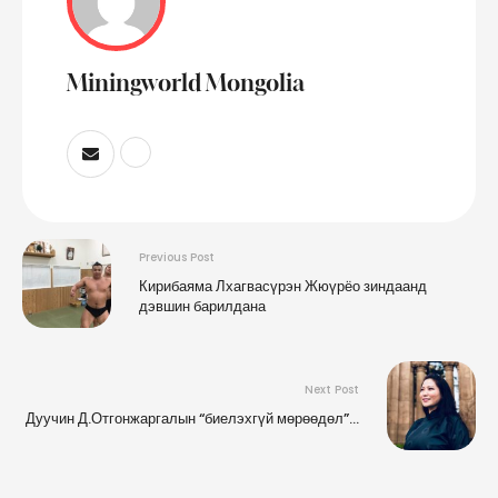
Miningworld Mongolia
Previous Post
Кирибаяма Лхагвасүрэн Жюүрёо зиндаанд
дэвшин барилдана
Next Post
Дуучин Д.Отгонжаргалын “биелэхгүй мөрөөдөл”…