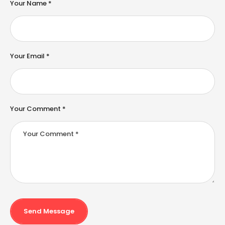
e
Your Name *
r
n
a
ti
v
e
Your Email *
:
Your Comment *
Send Message