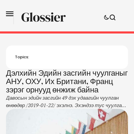
Topics:
Дэлхийн Эдийн засгийн чуулганыг
АНУ, ОХУ, Их Британи, Франц
зэрэг орнууд өнжиж байна
Давосын эдийн засгийн 49 дэх удаагийн чуулган
өнөөдөр /2019-01-22/ эхэлнэ. Эхэндээ тус чуулганд
60 орны төр, засгийн тэргүүн оролцоно гэж байв.
Гэвч дотоод дахь асуудлаасаа үүдэн зарим орны
төр засгийн тэргүүнүүд оролцохгүй гэдгээ