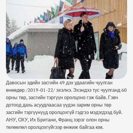
мэдэгдээд буй. АНУ, ОХУ, Их Британи, Франц зэрэг
олон орны төлөөлөл оролцохгүйгээр өнжиж байгаа
юм. Дөрвөн хоног үргэлжлэх энэ удаагийн чуулган
нь …
Давосын эдийн засгийн 49 дэх удаагийн чуулган
өнөөдөр /2019-01-22/ эхэлнэ. Эхэндээ тус чуулганд 60
орны төр, засгийн тэргүүн оролцоно гэж байв. Гэвч
дотоод дахь асуудлаасаа үүдэн зарим орны төр
засгийн тэргүүнүүд оролцохгүй гэдгээ мэдэгдээд буй.
АНУ, ОХУ, Их Британи, Франц зэрэг олон орны
төлөөлөл оролцохгүйгээр өнжиж байгаа юм.