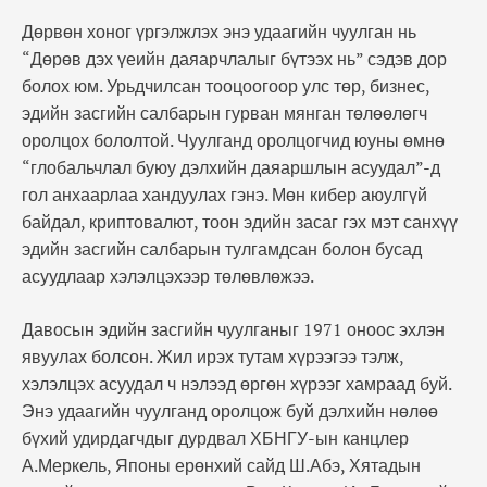
Дөрвөн хоног үргэлжлэх энэ удаагийн чуулган нь
“Дөрөв дэх үеийн даяарчлалыг бүтээх нь” сэдэв дор
болох юм. Урьдчилсан тооцоогоор улс төр, бизнес,
эдийн засгийн салбарын гурван мянган төлөөлөгч
оролцох бололтой. Чуулганд оролцогчид юуны өмнө
“глобальчлал буюу дэлхийн даяаршлын асуудал”-д
гол анхаарлаа хандуулах гэнэ. Мөн кибер аюулгүй
байдал, криптовалют, тоон эдийн засаг гэх мэт санхүү
эдийн засгийн салбарын тулгамдсан болон бусад
асуудлаар хэлэлцэхээр төлөвлөжээ.
Давосын эдийн засгийн чуулганыг 1971 оноос эхлэн
явуулах болсон. Жил ирэх тутам хүрээгээ тэлж,
хэлэлцэх асуудал ч нэлээд өргөн хүрээг хамраад буй.
Энэ удаагийн чуулганд оролцож буй дэлхийн нөлөө
бүхий удирдагчдыг дурдвал ХБНГУ-ын канцлер
А.Меркель, Японы ерөнхий сайд Ш.Абэ, Хятадын