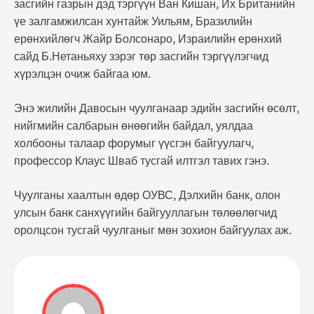
засгийн газрын дэд тэргүүн Ван Кишан, Их Британийн
үе залгамжилсан хунтайж Уильям, Бразилийн
ерөнхийлөгч Жайр Болсонаро, Израилийн ерөнхий
сайд Б.Нетаньяху зэрэг төр засгийн тэргүүлэгчид
хүрэлцэн очиж байгаа юм.
Энэ жилийн Давосын чуулганаар эдийн засгийн өсөлт,
нийгмийн салбарын өнөөгийн байдал, уялдаа
холбооны талаар форумыг үүсгэн байгуулагч,
профессор Клаус Шваб тусгай илтгэл тавих гэнэ.
Чуулганы хаалтын өдөр ОУВС, Дэлхийн банк, олон
улсын банк санхүүгийн байгууллагын төлөөлөгчид
оролцсон тусгай чуулганыг мөн зохион байгуулах аж.