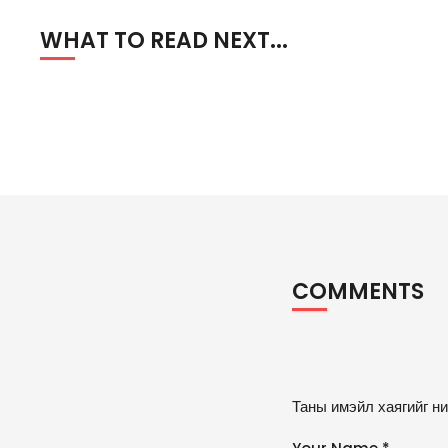
WHAT TO READ NEXT...
COMMENTS
A
Таны имэйл хаягийг ни
lt
e