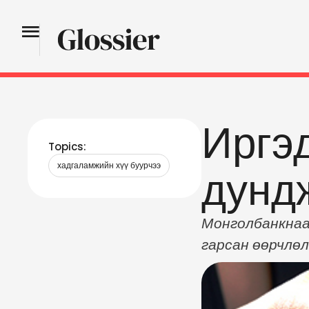
Иргэ
Topics:
хадгаламжийн хүү буурчээ
дундж
Монголбанкнаас
гарсан өөрчлөл
хадгаламжийн х
хадгаламж иргэ
хувь байсан бо