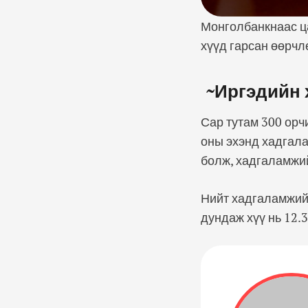
Монголбанкнаас ца
хүүд гарсан өөрчл
~Иргэдийн 
Сар тутам 300 орч
оны эхэнд хадгала
болж, хадгаламжий
Нийт хадгаламжийн
дундаж хүү нь 12.