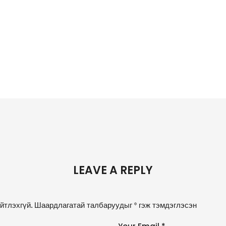
LEAVE A REPLY
йтлэхгүй.
Шаардлагатай талбаруудыг
*
гэж тэмдэглэсэн