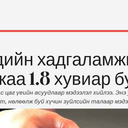
дийн хадгаламж
аа 1.8 хувиар б
 цаг үеийн асуудлаар мэдээлэл хийлээ. Энэ 
т, нөлөөлж буй хүчин зүйлсийн талаар мэдэ
үү дунджаа 1.8 хувиар буурчээ~ Сар тутам
дээс татан төвлөрүүлдэг байна. Энэ оны э
л долдугаар сарын байдлаар 11.2 хувь болж,