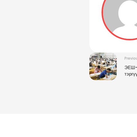
Previo
ЭЕШ-н
тэргү