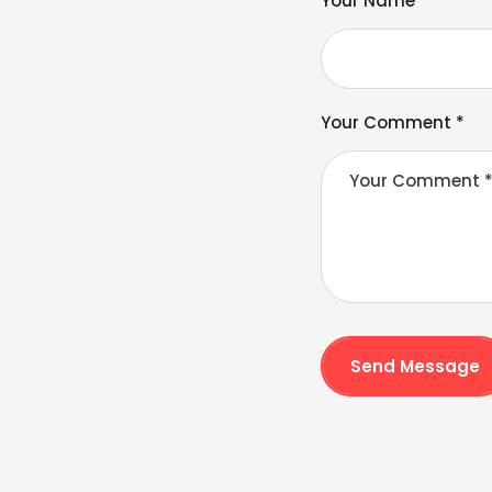
Your Name *
r
n
a
ti
v
Your Comment *
e
:
Send Message