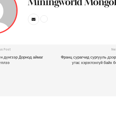
Miningworld Mongol
us Post
Ne
 дүнгээр Дорнод аймаг
Франц сурагчид сургууль дээр
үллээ
утас хэрэглэхгүй байх 