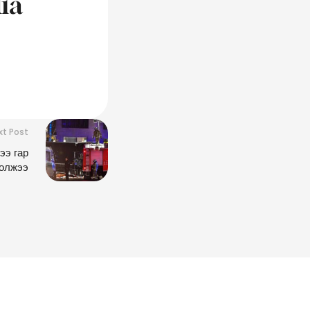
ia
xt Post
ээ гар
болжээ