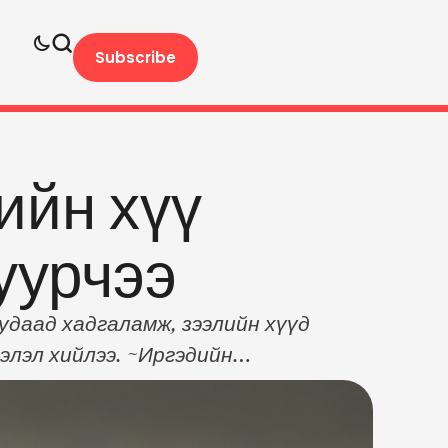
Subscribe
ийн хүү
уурчээ
удаад хадгаламж, зээлийн хүүд
элэл хийлээ. ~Иргэдийн
 300 орчим тэрбум төгрөгийн
хэнд хадгаламжийн хүү 13
 хадгаламжийн хүү дунджаар 1.8 …