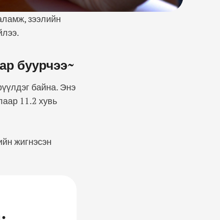
аламж, зээлийн
йлээ.
ар буурчээ~
рүүлдэг байна. Энэ
аар 11.2 хувь
ийн жигнэсэн