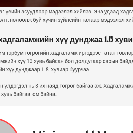
г үеийн асуудлаар мэдээлэл хийлээ. Энэ удаад хадг
өлт, нөлөөлж буй хүчин зүйлсийн талаар мэдээлэл хи
хадгаламжийн хүү дунджаа 1.8 хуви
им тэрбум төгрөгийн хадгаламж иргэдээс татан төвлө
мжийн хүү 13 хувь байсан бол долдугаар сарын байдл
н хүү дунджаар 1.8 хувиар буурчээ.
 үлдэгдэл нь 8 их наяд төгрөг байгаа аж. Хадгаламж
3 хувь байгаа юм байна.