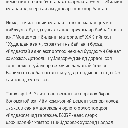
цементийн төрөл бүрт авах шаардлага үүсдэг. Жилийн
хугацаанд хоёр сая ам.доллар төлөхөөр байгаа.
Иймд гэрчилгээний хугацааг зөвхөн манай цемент
нийлүүлэх бүсэд сунгах санал оруулмаар байна” гэсэн
аж. “Монцемент билдинг материалс” ХХК-ийнхан
“Худалдан авагч, хэрэглэгч нь байгаа ч бусад
үйлдвэртэй адил экспортлох нөхцөл бүрдэхгүй байна”
хэмээжээ. Дотоодын үйлдвэрүүд жилд дөрвөн сая
тонн цемент үйлдвэрлэх хүчин чадалтай болсон.
Барилгын салбар өсөлттэй үед дотоодын хэрэгцээ 2.5
сая тоннд хүрэх гэнэ.
Тэгэхээр 1.5-2 сая тонн цемент экспортлох бүрэн
боломжтой аж. Ийм хэмжээний цемент экспортлоход
175-200 сая ам.долларын орлого орлох тооцоог
үйлдвэрлэгчид гаргажээ. БХБЯ-наас дээрх
бэрхшээлийг хамтран шийдвэрлэх хүрээнд Гадаад