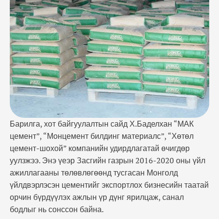
экспортлох бизнесийн таатай орчин бүрдүүлэх
ажлын үр дүнг ярилцаж, санал бодлыг нь сонссон
байна. “Хөтөлийн цемент-шохой” компани 2009-
2015 онд 10 000 тонн цемент, 20 000 тонн …
Барилга, хот байгуулалтын сайд Х.Баделхан “МАК
цемент”, “Монцемент билдинг материалс”, “Хөтөл
цемент-шохой” компанийн удирдлагатай өчигдөр
уулзжээ. Энэ үеэр Засгийн газрын 2016-2020 оны үйл
ажиллагааны төлөвлөгөөнд тусгасан Монголд
үйлдвэрлэсэн цементийг экспортлох бизнесийн таатай
орчин бүрдүүлэх ажлын үр дүнг ярилцаж, санал
бодлыг нь сонссон байна.