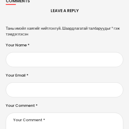
COMMENTS
LEAVE A REPLY
A
Таны имэйл хаягийг нийтлэхгүй.
Шаардлагатай талбаруудыг
*
гэж
l
тэмдэглэсэн
t
e
Your Name *
r
n
a
ti
v
e
Your Email *
:
Your Comment *