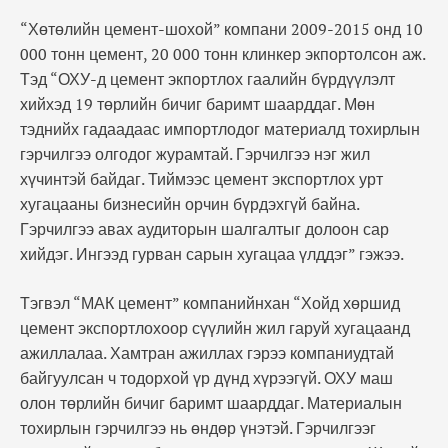
“Хөтөлийн цемент-шохой” компани 2009-2015 онд 10
000 тонн цемент, 20 000 тонн клинкер экпортолсон аж.
Тэд “ОХУ-д цемент экпортлох гаалийн бүрдүүлэлт
хийхэд 19 төрлийн бичиг баримт шаарддаг. Мөн
тэднийх гадаадаас импортлодог материалд тохирлын
гэрчилгээ олгодог журамтай. Гэрчилгээ нэг жил
хүчинтэй байдаг. Тиймээс цемент экспортлох урт
хугацааны бизнесийн орчин бүрдэхгүй байна.
Гэрчилгээ авах аудиторын шалгалтыг долоон сар
хийдэг. Ингээд гурван сарын хугацаа үлддэг” гэжээ.
Тэгвэл “МАК цемент” компанийнхан “Хойд хөршид
цемент экспортлохоор сүүлийн жил гаруй хугацаанд
ажиллалаа. Хамтран ажиллах гэрээ компаниудтай
байгуулсан ч тодорхой үр дүнд хүрээгүй. ОХУ маш
олон төрлийн бичиг баримт шаарддаг. Материалын
тохирлын гэрчилгээ нь өндөр үнэтэй. Гэрчилгээг