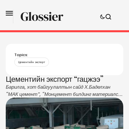
Topics:
Цементийн экспорт
Цементийн экспорт “гацжээ”
Барилга, хот байгуулалтын сайд Х.Баделхан
“МАК цемент”, “Монцемент билдинг материалс”,
“Хөтөл цемент-шохой” компанийн удирдлагатай
өчигдөр уулзжээ. Энэ үеэр Засгийн газрын 2016-
2020 оны үйл ажиллагааны төлөвлөгөөнд
тусгасан Монголд үйлдвэрлэсэн цементийг