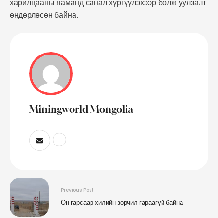
харилцааны яаманд санал хүргүүлэхээр болж уулзалт
өндөрлөсөн байна.
Miningworld Mongolia
Previous Post
Он гарсаар хилийн зөрчил гараагүй байна