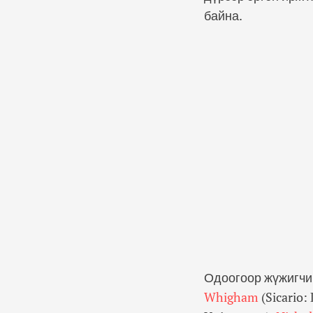
байна.
Одоогоор жүжигчи
Whigham
(Sicario: