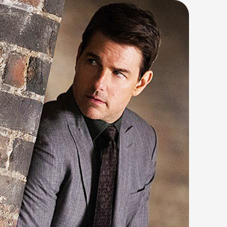
Харин түүний дүрийн талаар
у гэсэн таамаг байгаа аж.