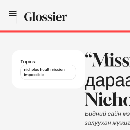
“Miss
Topics:
nicholas hoult mission 
дара
impossible
Nicho
Бидний сайн мэ
залуухан жүжиг