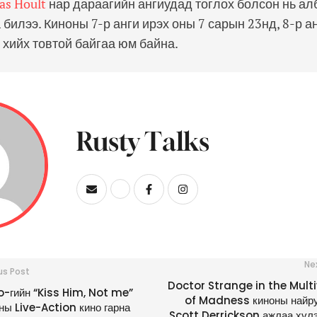
as Hoult
нар дараагийн ангиудад тоглох болсон нь ал
 билээ. Киноны 7-р анги ирэх оны 7 сарын 23нд, 8-р а
 хийх товтой байгаа юм байна.
Rusty Talks
Ne
us Post
Doctor Strange in the Mult
-гийн “Kiss Him, Not me”
of Madness киноны найр
ны Live-Action кино гарна
Scott Derrickson ажлаа хүл