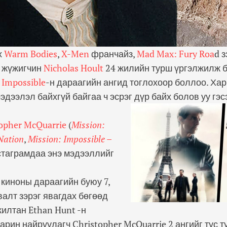
х
Warm Bodies
,
X-Men
франчайз,
Mad Max: Fury Roa
d 
н жүжигчин
Nicholas Hoult
24 жилийн турш үргэлжилж 
 Impossible
-н дараагийн ангид тоглохоор боллоо. Хар
эдээлэл байхгүй байгаа ч эсрэг дүр байх болов уу гэс
topher McQuarrie
(
Mission:
Nation
,
Mission: Impossible –
стаграмдаа энэ мэдээллийг
e киноны дараагийн буюу 7,
валт зэрэг явагдах бөгөөд
илтан Ethan Hunt -н
харин найруулагч Christopher McQuarrie 2 ангийг тус 