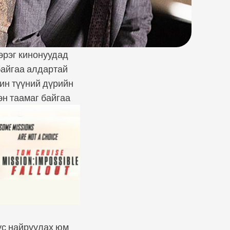
зэрэг кинонуудад
байгаа алдартай
ин түүний дүрийн
эн таамаг байгаа
тус найруулах юм