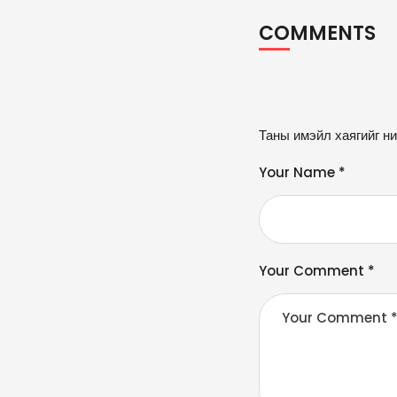
COMMENTS
A
Таны имэйл хаягийг ни
lt
e
Your Name *
r
n
a
ti
v
Your Comment *
e
: