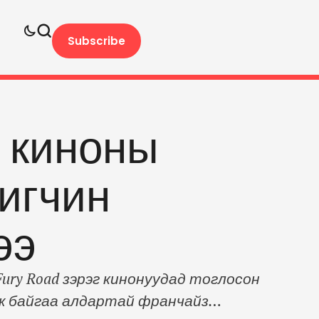
Subscribe
” киноны
игчин
ээ
Fury Road зэрэг кинонуудад тоглосон
лж байгаа алдартай франчайз