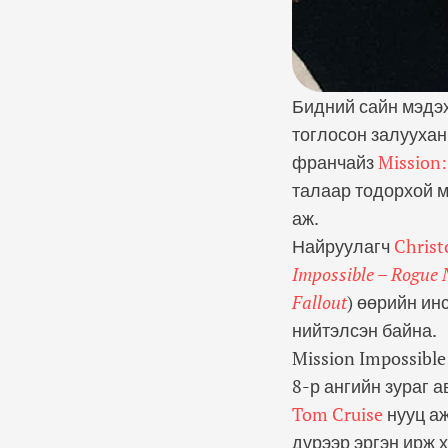
Бидний сайн мэдэ
тоглосон залууха
франчайз
Mission:
талаар тодорхой м
аж.
Найруулагч
Chris
Impossible – Rogue 
Fallout
) өөрийн ин
нийтэлсэн байна.
Mission Impossibl
8-р ангийн зураг а
Tom Cruise
нууц аж
дүрээр эргэн ирж 