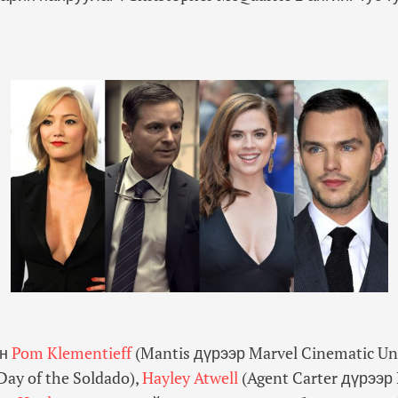
н
Pom Klementieff
(Mantis дүрээр Marvel Cinematic Un
 Day of the Soldado)
,
Hayley Atwell
(Agent Carter дүрээр