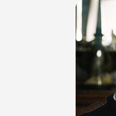
Mission: Impos
тодорхой мэдээ
Найруулагч Chri