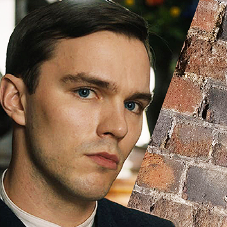
sible-н дараагийн ангид тоглохоор боллоо. 
лэл байхгүй байгаа ч эсрэг дүр байх болов у
stopher McQuarrie (Mission: Impossible – …