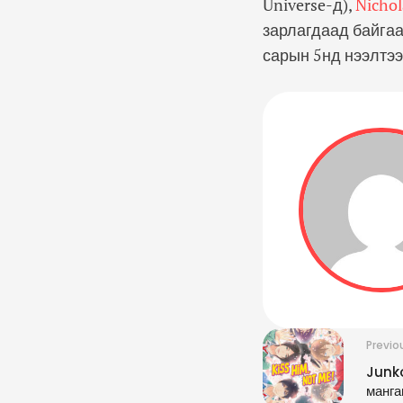
Universe-д)
,
Nichol
зарлагдаад байгаа
сарын 5нд нээлтээ
Previo
Junko
манга