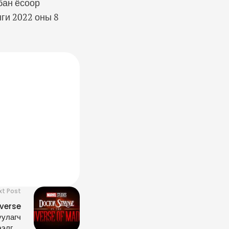
бан ёсоор
нги 2022 оны 8
xt Post
iverse
уулагч
ээлгэн