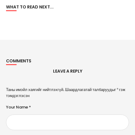
WHAT TO READ NEXT...
COMMENTS
LEAVE A REPLY
A
Таны имэйл хаягийг нийтлэхгүй.
Шаардлагатай талбаруудыг
*
гэж
l
тэмдэглэсэн
t
e
Your Name *
r
n
a
ti
v