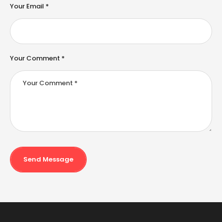
e
Your Email *
:
Your Comment *
Send Message