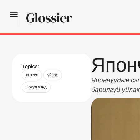
Япон
Topics:
стресс
уйлах
Япончуудын сэт
Эрүүл мэнд
барилгүй уйлах
хүний сэтгэлий
Умихара мэдэгд
тодорхойлжээ.