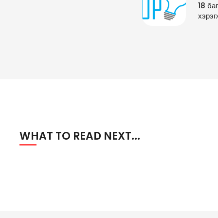
18 ба
хэрэг
WHAT TO READ NEXT...