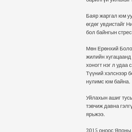
Баяр жаргал юм уу
өгдөг увдистайг Н
бол байнгын стрес
Мөн Ерөнхий Боло
жилийн хугацаанд 
хоногт нэг л удаа
Түүний хэлснээр б
нулимс юм байна.
Уйлахын ашиг тусы
тэвчиж давна гэлг
ярьжээ.
2015 оноос Японы 