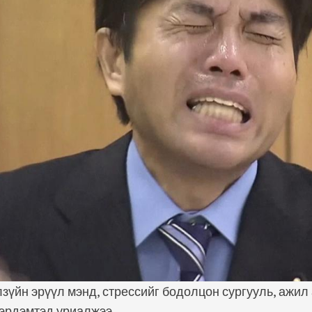
зүйн эрүүл мэнд, стрессийг бодолцон сургууль, ажил
 эрдэмтэд уриалжээ.