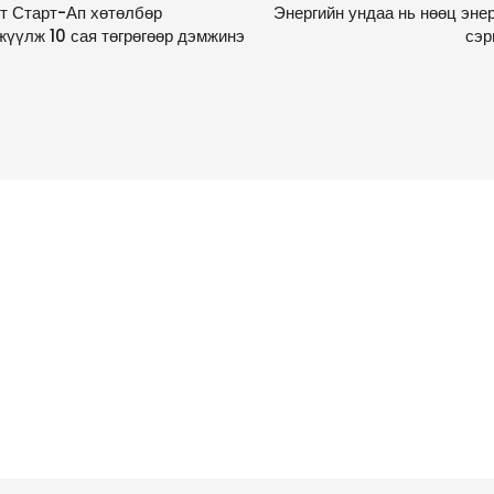
гт Старт-Ап хөтөлбөр
Энергийн ундаа нь нөөц энер
жүүлж 10 сая төгрөгөөр дэмжинэ
сэр