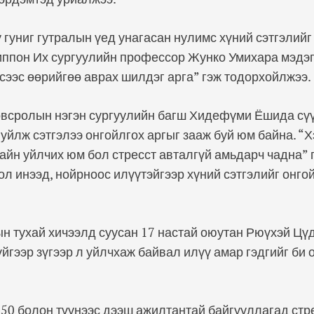
 гуниг гутралын үед унагасан нулимс хүний сэтгэлийг
иппон Их сургуулийн профессор Жунко Умихара мэдэг
сээс өөрийгөө аврах шилдэг арга” гэж тодорхойлжээ.
всролын нэгэн сургуулийн багш Хидефүми Ёшида сү
уйлж сэтгэлээ онгойлгох аргыг зааж буй юм байна. “Х
 сайн уйлчих юм бол стресст авталгүй амьдарч чадна”
ол инээд, нойрноос илүүтэйгээр хүний сэтгэлийг онго
н тухай хичээлд суусан 17 настай оюутан Рюүхэй Ц
үйгээр зүгээр л уйлчхаж байвал илүү амар гэдгийг би
50 болон түүнээс дээш ажилтантай байгууллагад стр