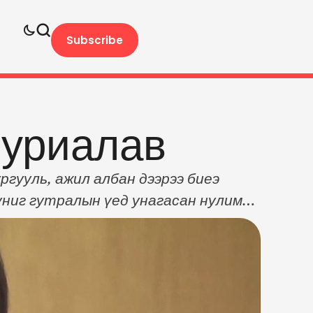
Subscribe
 уриалав
ргууль, ажил албан дээрээ биеэ
униг гутралын үед унагасан нулимс
 Их сургуулийн профессор Жунко
рийгөө аврах шилдэг арга” гэж
н багш Хидефүми …