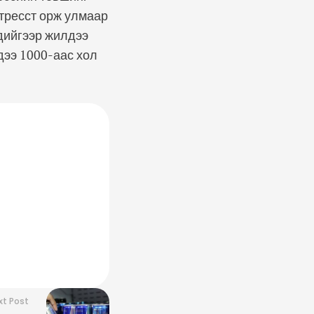
стресст орж улмаар
эдийгээр жилдээ
ндээ 1000-аас хол
xt Post