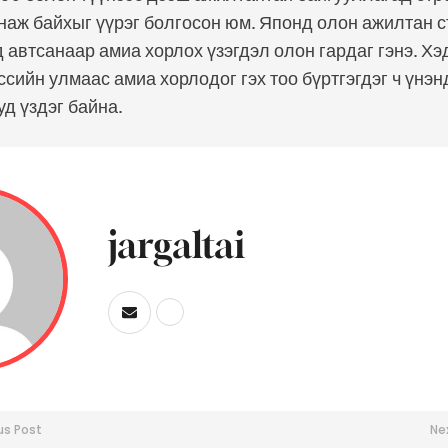
янаж байхыг үүрэг болгосон юм. Японд олон ажилтан 
 автсанаар амиа хорлох үзэгдэл олон гардаг гэнэ. Х
ссийн улмаас амиа хорлодог гэх тоо бүртгэгдэг ч үнэ
уд үздэг байна.
jargaltai
us Post
Ne