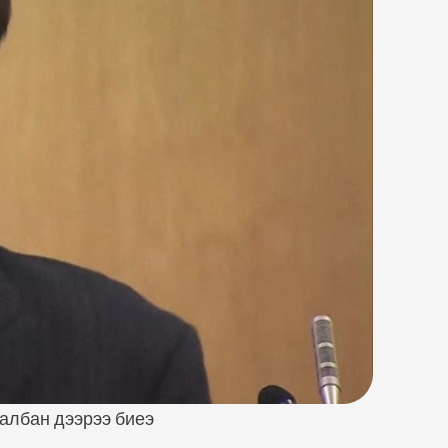
 албан дээрээ биеэ