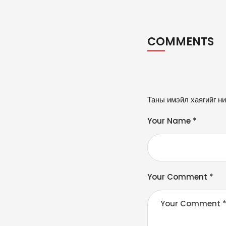
COMMENTS
A
Таны имэйл хаягийг ни
lt
e
Your Name *
r
n
a
ti
v
Your Comment *
e
: