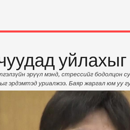
чуудад уйлахыг
гэлзүйн эрүүл мэнд, стрессийг бодолцон су
ыг эрдэмтэд уриалжээ. Баяр жаргал юм уу г
г ойлгож, хөнгөлж өгдөг увдистайг Ниппон
ээд “Уйлна гэдэг бол байнгын стрессээс өө
 Мөн Ерөнхий Боловсролын нэгэн сургуулий