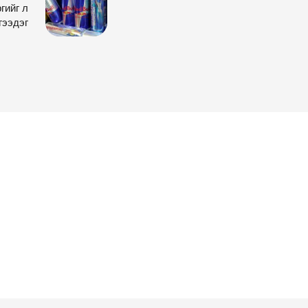
гийг л
гээдэг