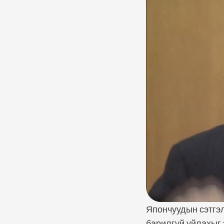
Япончуудын сэтгэл
барилгүй уйлахыг