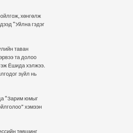
 ойлгож, хөнгөлж
дээд “Уйлна гэдэг
үлийн таван
эрвээ та долоо
 гэж Ёшида хэлжээ.
йлгодог зүйл нь
үда “Зарим юмыг
 ойлголоо” хэмээн
ессийн төвшинг