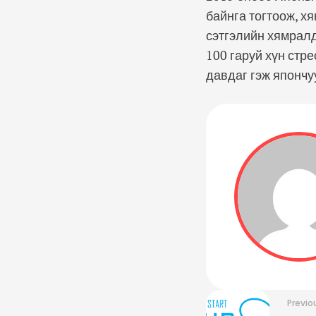
байнга тогтоож, х
сэтгэлийн хямралд
100 гаруй хүн стре
давдаг гэж япончу
Previo