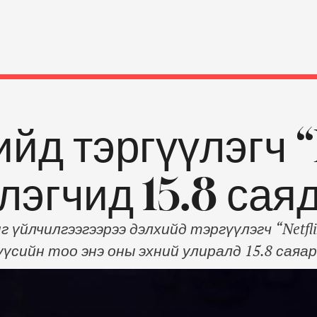
йд тэргүүлэгч “
лэгчид 15.8 сая
 үйлчилгээгээрээ дэлхийд тэргүүлэгч “Netf
үсийн тоо энэ оны эхний улиралд 15.8 саяар
лсэн гишүүний тоо 9.6 саяд хүрч байсан аж
амгаас хоёр дахин илүү байгааг компани он
ийн тоо 7 сая орчимд хүрнэ …