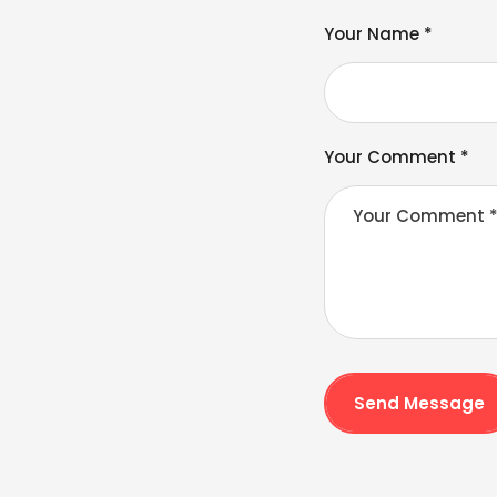
lt
e
Your Name *
r
n
a
ti
v
Your Comment *
e
:
Send Message