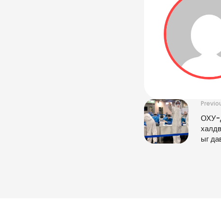
Previo
ОХУ-д
халдв
ыг да