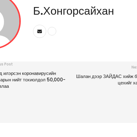
Б.Хонгорсайхан
us Post
Ne
 илэрсэн коронавирусийн
Шалан дээр ЗАЙДАС хийж б
арын нийт тохиолдол 50,000-
цехийг х
влаа