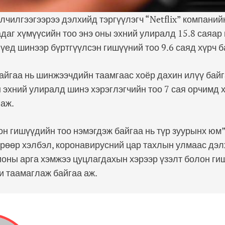
лчилгээгээрээ дэлхийд тэргүүлэгч “Netflix” компаний
даг хүмүүсийн тоо энэ оны эхний улиралд 15.8 саяар
үед шинээр бүртгүүлсэн гишүүний тоо 9.6 саяд хүрч б
айгаа нь шинжээчдийн таамгаас хоёр дахин илүү бай
 эхний улиралд шинэ хэрэглэгчийн тоо 7 сая орчимд 
 аж.
он гишүүдийн тоо нэмэгдэж байгаа нь түр зуурынх юм
рөөр хэлбэл, коронавирусний цар тахлын улмаас дэ
ионы арга хэмжээ цуцлагдахын хэрээр үзэлт болон ги
и таамаглаж байгаа аж.