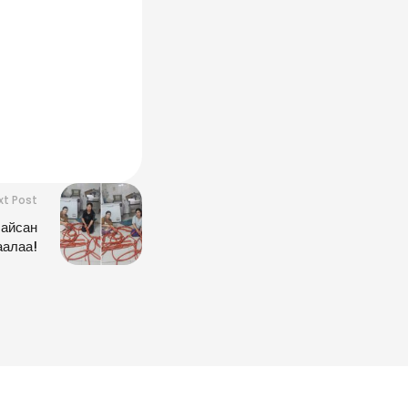
xt Post
айсан
аалаа!