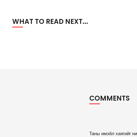
WHAT TO READ NEXT...
COMMENTS
A
Таны имэйл хаягийг ни