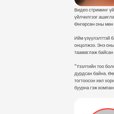
Видео стриминг үй
үйлчилгээг ашигла
Өнгөрсөн оны мөн 
Ийм үзүүлэлттэй б
онцолжээ. Энэ оны
таамаглаж байсан
“Үзэлтийн тоо бол
дурдсан байна. Өө
тогтоосон хөл хор
буурна гэж компан