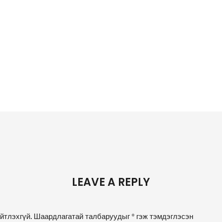
LEAVE A REPLY
йтлэхгүй.
Шаардлагатай талбаруудыг
*
гэж тэмдэглэсэн