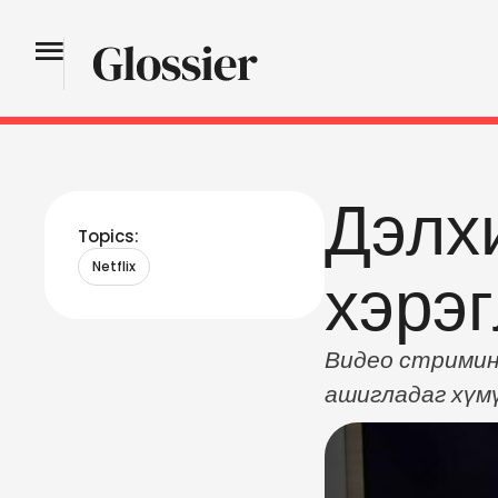
Дэлхи
Topics:
Netflix
хэрэг
Видео стриминг
ашигладаг хүмү
шинээр бүртгүү
шинжээчдийн та
шинэ хэрэглэгч