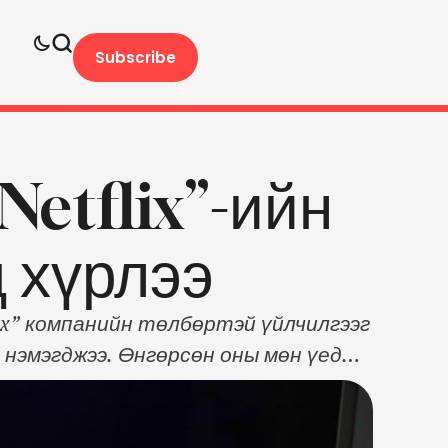
Subscribe
Netflix”-ийн
д хүрлээ
lix” компанийн төлбөртэй үйлчилгээг
 нэмэгджээ. Өнгөрсөн оны мөн үед
. Ийм үзүүлэлттэй байгаа нь
цолжээ. Энэ оны эхний улиралд