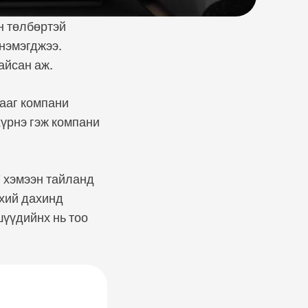
н төлбөртэй
 нэмэгджээ.
айсан аж.
гааг компани
хүрнэ гэж компани
” хэмээн тайланд
лхий дахинд
шүүдийнх нь тоо