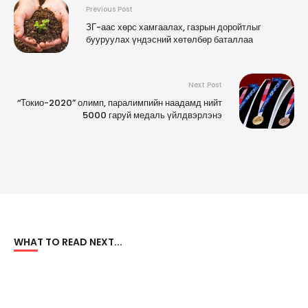
Previous Post
ЗГ-аас хөрс хамгаалах, газрын доройтлыг
бууруулах үндэсний хөтөлбөр баталлаа
Next Post
“Токио-2020” олимп, паралимпийн наадамд нийт
5000 гаруй медаль үйлдвэрлэнэ
WHAT TO READ NEXT...