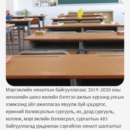
сургууль, коллеж, мэргэжлийн боловсрол,
сургалтын 485 байгууллагад урьдчилан сэргийлэх
хяналт шалгалтыг хийж байна. Урьдчилан
сэргийлэх шалгалтаар: 1. Боловсролын
байгууллагуудын барилга байгууламжийн засвар
үйлчилгээ, эдэлбэр газрын тохижилт, ногоон
байгууламж, цардсан талбай, биеийн тамир, …
Мэргэжлийн хяналтын байгууллагаас 2019-2020 оны
хичээлийн шинэ жилийн бэлтгэл ажлын хүрээнд улсын
хэмжээнд үйл ажиллагаа явуулж буй цэцэрлэг,
ерөнхий боловсролын сургууль, их, дээд сургууль,
коллеж, мэргэжлийн боловсрол, сургалтын 485
байгууллагад урьдчилан сэргийлэх хяналт шалгалтыг