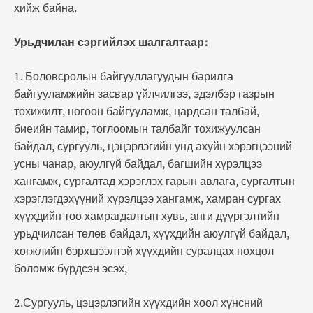
хийж байна.
Урьдчилан сэргийлэх шалгалтаар:
1. Боловсролын байгууллагуудын барилга
байгууламжийн засвар үйлчилгээ, эдэлбэр газрын
тохижилт, ногоон байгууламж, цардсан талбай,
биеийн тамир, тоглоомын талбайг тохижуулсан
байдал, сургууль, цэцэрлэгийн унд ахуйн хэрэгцээний
усны чанар, аюулгүй байдал, багшийн хүрэлцээ
хангамж, сургалтад хэрэглэх гарын авлага, сургалтын
хэрэглэгдэхүүний хүрэлцээ хангамж, хамран сургах
хүүхдийн тоо хамрагдалтын хувь, анги дүүргэлтийн
урьдчилсан төлөв байдал, хүүхдийн аюулгүй байдал,
хөгжлийн бэрхшээлтэй хүүхдийн суралцах нөхцөл
боломж бүрдсэн эсэх,
2.Сургууль, цэцэрлэгийн хүүхдийн хоол хүнсний