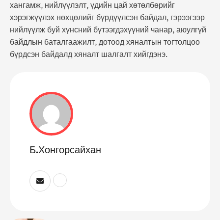
хангамж, нийлүүлэлт, үдийн цай хөтөлбөрийг
хэрэгжүүлэх нөхцөлийг бүрдүүлсэн байдал, гэрээгээр
нийлүүлж буй хүнсний бүтээгдэхүүний чанар, аюулгүй
байдлын баталгаажилт, дотоод хяналтын тогтолцоо
бүрдсэн байдалд хяналт шалгалт хийгдэнэ.
Б.Хонгорсайхан