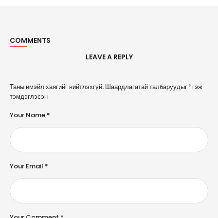
COMMENTS
LEAVE A REPLY
A
Таны имэйл хаягийг нийтлэхгүй.
Шаардлагатай талбаруудыг
*
гэж
l
тэмдэглэсэн
t
e
Your Name *
r
n
a
ti
v
e
Your Email *
:
Your Comment *