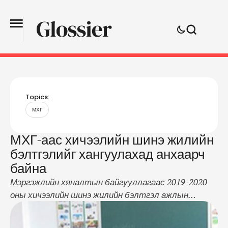
Topics:
МХГ
МХГ-аас хичээлийн шинэ жилийн
бэлтгэлийг хангуулахад анхаарч
байна
Мэргэжлийн хяналтын байгууллагаас 2019-2020
оны хичээлийн шинэ жилийн бэлтгэл ажлын
хүрээнд улсын хэмжээнд үйл ажиллагаа явуулж буй
цэцэрлэг, ерөнхий боловсролын сургууль, их, дээд