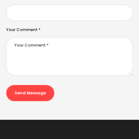
:
Your Comment *
Send Message