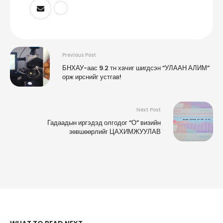
Previous Post
БНХАУ-аас 9.2 тн хачиг шигдсэн “УЛААН АЛИМ”
орж ирснийг устгав!
Next Post
Гадаадын иргэдэд олгодог “О” визийн
зөвшөөрлийг ЦАХИМЖУУЛАВ