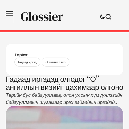
Topics:
Гадаад иргэд
О ангилал виз
Гадаад иргэдэд олгодог “О”
ангиллын визийг цахимаар олгоно
Төрийн бус байгууллага, олон улсын хүмүүнлэгийн
байгууллагын шугамаар ирэх гадаадын иргэдэд
олгодог “О” ангиллын визийн зөвшөөрлийг
цахимаар олгохоор шийдвэрлээд байна. Уг цахим
үйлчилгээ авахдаа интернэтийн сүлжээтэй