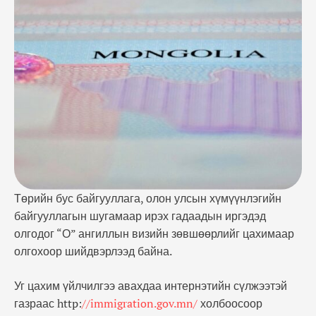
газраас http://immigration.gov.mn/ холбоосоор
Гадаадын иргэн, харьяатын газрын цахим хуудас
руу нэвтэрч, үндсэн цэсний баруун дээд хэсэгт
байрлаж буй ЦАХИМ ВИЗ хуудсаар болон
https://evisa.mn/ хаягаар шууд нэвтэрч, цахим
зөвшөөрлийн хүсэлтээ …
Төрийн бус байгууллага, олон улсын хүмүүнлэгийн
байгууллагын шугамаар ирэх гадаадын иргэдэд
олгодог “О” ангиллын визийн зөвшөөрлийг цахимаар
олгохоор шийдвэрлээд байна.
Уг цахим үйлчилгээ авахдаа интернэтийн сүлжээтэй
газраас http:
//immigration.gov.mn/
холбоосоор