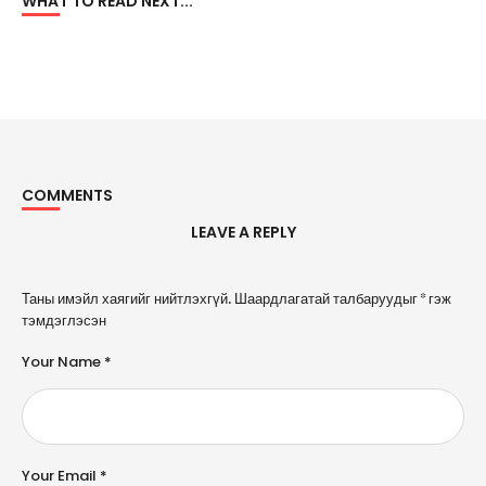
WHAT TO READ NEXT...
COMMENTS
LEAVE A REPLY
A
Таны имэйл хаягийг нийтлэхгүй.
Шаардлагатай талбаруудыг
*
гэж
l
тэмдэглэсэн
t
e
Your Name *
r
n
a
ti
v
e
Your Email *