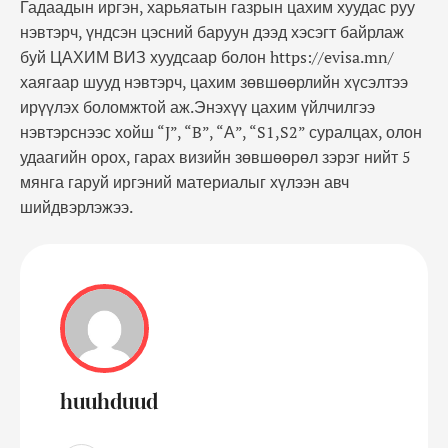
Гадаадын иргэн, харьяатын газрын цахим хуудас руу
нэвтэрч, үндсэн цэсний баруун дээд хэсэгт байрлаж
буй ЦАХИМ ВИЗ хуудсаар болон https://evisa.mn/
хаягаар шууд нэвтэрч, цахим зөвшөөрлийн хүсэлтээ
ирүүлэх боломжтой аж.Энэхүү цахим үйлчилгээ
нэвтэрснээс хойш “J”, “B”, “А”, “S1,S2” суралцах, олон
удаагийн орох, гарах визийн зөвшөөрөл зэрэг нийт 5
мянга гаруй иргэний материалыг хүлээн авч
шийдвэрлэжээ.
huuhduud