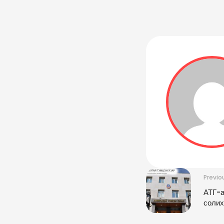
Previo
АТГ-а
солих