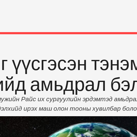
 үүсгэсэн тэнэ
ийд амьдрал бэ
ужийн Райс их сургуулийн эрдэмтэд амьдра
дэлхийд ирэх маш олон тооны хувилбар бол
 сонирхолтой дүгнэлтэд хүрсэн байна. Тэд
 дэлхийтэй Ангарагийн хэмжээтэй тэнэмэл 
ээний чулуулаг дэлхийгээс сансрын уудамд ц