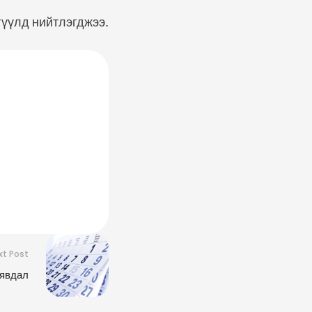
гүүлд нийтлэгджээ.
xt Post
 явдал