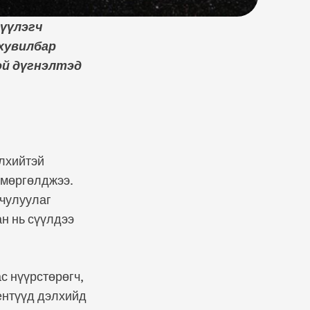
дүүлэгч
хувилбар
ой дүгнэлтэд
элхийтэй
 мөргөлджээ.
чулуулаг
н нь сүүлдээ
с нүүрстөрөгч,
ентүүд дэлхийд