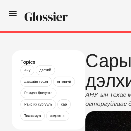
Сарыг
Topics:
Ану
дэлхий
дэлх
дэлхийн үүсэл
огторгуй
Раждэп Дасгупта
АНУ-ын Техас м
огторгуйгаас 
Райс их сургууль
сар
аргаар судлаад
Техас муж
эрдэмтэн
өмнө залуухан
улмаас их хэмж