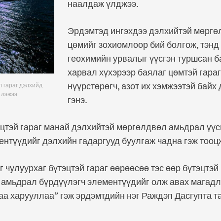
наалдаж үлджээ.
Эрдэмтэд ингэхдээ дэлхийтэй мөргө
цөмийг зохиомлоор бий болгож, тэнд
геохимийн урвалыг үүсгэн туршсан б
харвал хүхэрээр баялаг цөмтэй гараг
нүүрстөрөгч, азот их хэмжээтэй байх 
л гараг дэлхийд
глэжээ
гэнэ.
эцтэй гараг манай дэлхийтэй мөргөлдвөл амьдрал үүс
ентүүдийг дэлхийн гадаргууд буулгаж чадна гэж тооц
 чулуурхаг бүтэцтэй гараг өөрөөсөө тэс өөр бүтэцтэй
 амьдрал бүрдүүлэгч элементүүдийг олж авах магадл
гаа харууллаа” гэж эрдэмтдийн нэг Раждэп Дасгупта 