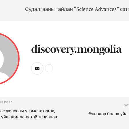
Судалгааны тайлан “Science Advances” сэт
discovery.mongolia
us Post
Ne
ас жолооны үнэмлэх олгох,
Өнөөдөр болох үйл
 үйл ажиллагаатай танилцав