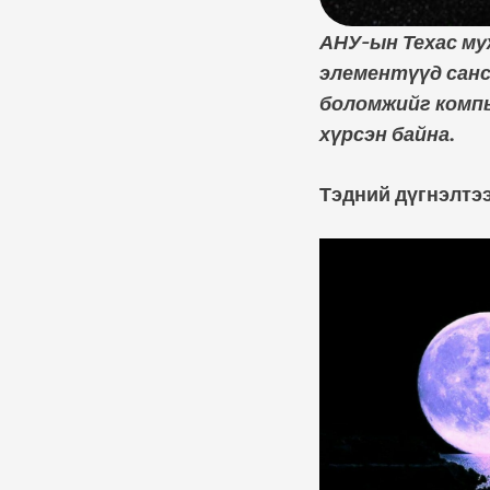
АНУ-ын Техас му
элементүүд санс
боломжийг комп
хүрсэн байна.
Тэдний дүгнэлтэ