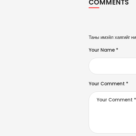
COMMENTS
A
Таны имэйл хаягийг ни
lt
e
Your Name *
r
n
a
ti
v
Your Comment *
e
: