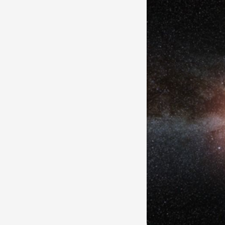
үүсгэсэн байна