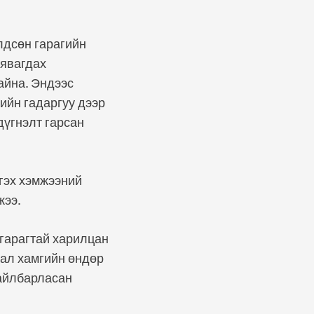
лдсөн гарагийн
 явагдах
айна. Эндээс
ийн гадаргуу дээр
дүгнэлт гарсан
гэх хэмжээний
жээ.
 гарагтай харилцан
ал хамгийн өндөр
тайлбарласан