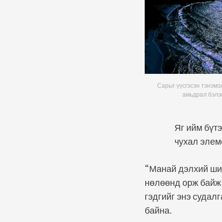
Сарыг үүсгэсэн тэнэмэ
амьдрал бэлэ
Яг ийм бүт
чухал элем
“Манай дэлхий шиг
нөлөөнд орж байж
гэдгийг энэ судал
байна.