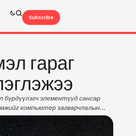
Subscribe
мэл гараг
лэглэжээ
л бүрдүүлэгч элементүүд сансар
омжийг компьютер загварчлалын
ний дүгнэлтээр: 4.4 тэрбум жилийн
гараг мөргөлджээ. Мөргөлдөөний
ацагдсан нь сүүлдээ бөөгнөрч сарыг