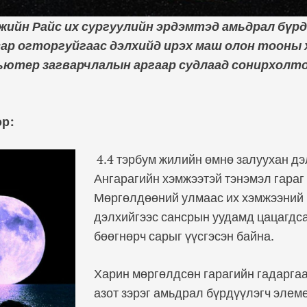
жийн Райс их сургуулийн эрдэмтэд амьдрал бүр
ар огторгуйгаас дэлхийд ирэх маш олон тооны 
ьютер загварчлалын аргаар судлаад сонирхолт
эр:
4.4 тэрбум жилийн өмнө залуухан д
Ангарагийн хэмжээтэй тэнэмэл гараг
Мөргөлдөөний улмаас их хэмжээний 
дэлхийгээс сансрын уудамд цацагдса
бөөгнөрч сарыг үүсгэсэн байна.
Харин мөргөлдсөн гарагийн гадаргаа
азот зэрэг амьдрал бүрдүүлэгч элем