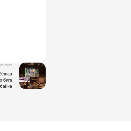
xt Post
“Улаан
р бага
 байна