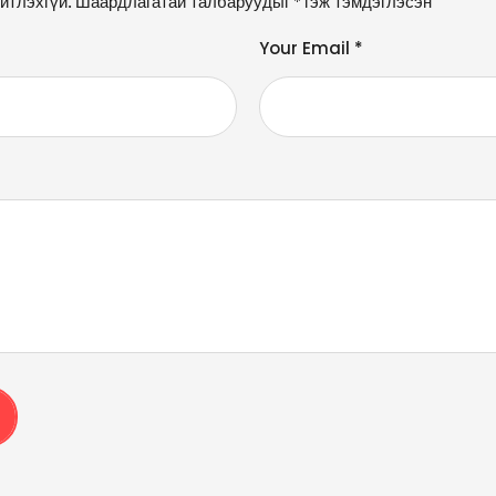
йтлэхгүй.
Шаардлагатай талбаруудыг
*
гэж тэмдэглэсэн
Your Email *