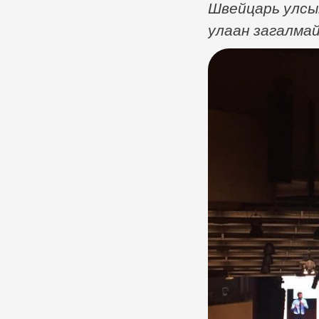
Швейцарь улсын
улаан загалмай
Женев дэх төв 
сайд Л.Пүрэвсү
Н.Болормаа тэ