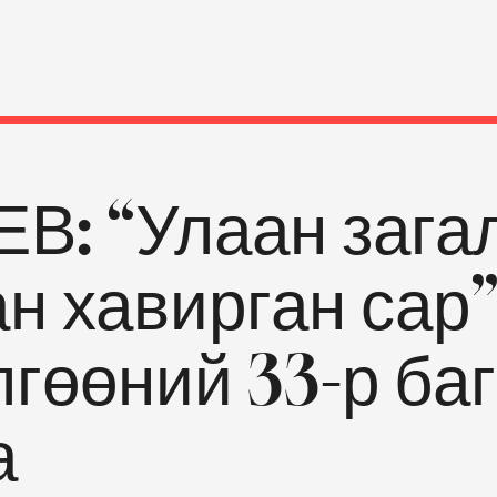
В: “Улаан зага
н хавирган сар
гөөний 33-р ба
а