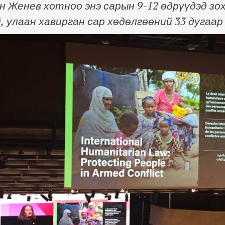
 Женев хотноо энэ сарын 9-12 өдрүүдэд зо
, улаан хавирган сар хөдөлгөөний 33 дугаа
болон олон улсын бусад байгууллагын дэргэ
рэн, Монголын Улаан загалмайн нийгэмлэги
ргүүтэй төлөөлөгчид оролцож байна. Энэ 