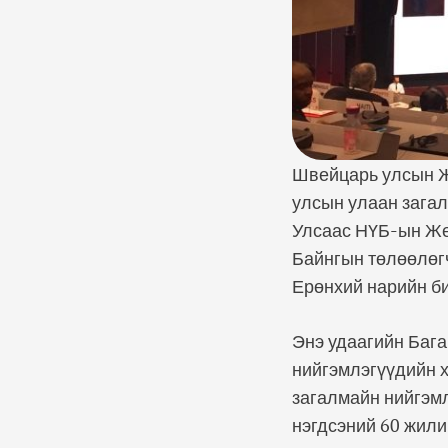
Швейцарь улсын Ж
улсын улаан загал
Улсаас НҮБ-ын Жен
Байнгын төлөөлөг
Ерөнхий нарийн би
Энэ удаагийн Бага
нийгэмлэгүүдийн 
загалмайн нийгэмл
нэгдсэний 60 жили