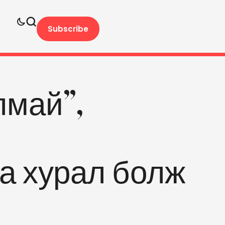
Subscribe
лмай”,
”
га хурал болж