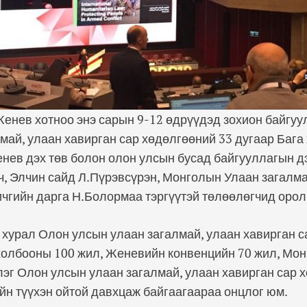
енев хотноо энэ сарын 9-12 өдрүүдэд зохион байгуу
май, улаан хавирган сар хөдөлгөөний 33 дугаар Бага
ев дэх төв болон олон улсын бусад байгууллагын дэ
ч, Элчин сайд Л.Пүрэвсүрэн, Монголын Улаан загалм
чгийн дарга Н.Болормаа тэргүүтэй төлөөлөгчид орол
 хурал Олон улсын улаан загалмай, улаан хавирган с
холбооны 100 жил, Женевийн конвенцийн 70 жил, Мо
эг Олон улсын улаан загалмай, улаан хавирган сар 
йн түүхэн ойтой давхцаж байгаагаараа онцлог юм.