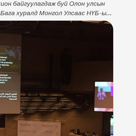
хион байгуулагдаж буй Олон улсын
р Бага хуралд Монгол Улсаас НҮБ-ын
д суугаа Байнгын төлөөлөгч, Элчин
йн Ерөнхий нарийн бичгийн дарга
…