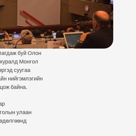
лагдаж буй Олон
 хуралд Монгол
ргэд суугаа
айн нийгэмлэгийн
цож байна.
ар
нголын улаан
хөдөлгөөнд