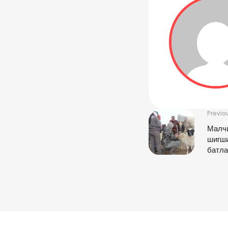
Previo
Малчи
шигш
батла