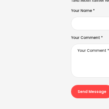
Таны имэйл хаягийг ни
lt
e
Your Name *
r
n
a
ti
v
Your Comment *
e
:
Send Message