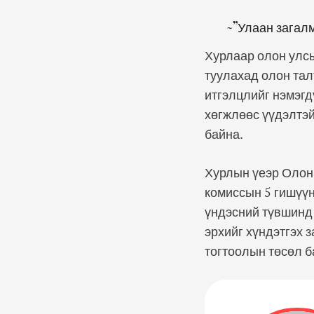
~”Улаан загалм
Хурлаар олон улс
туулахад олон тал
итгэлцлийг нэмэгд
хөгжлөөс үүдэлтэй
байна.
Хурлын үеэр Олон 
комиссын 5 гишүүн
үндэсний түвшинд 
эрхийг хүндэтгэх 
тогтоолын төсөл б