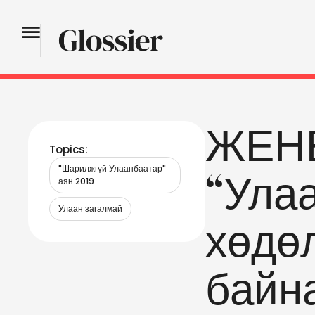
ЖЕНЕ
Topics:
"Шарилжгүй Улаанбаатар" 
“Улаа
аян 2019
Улаан загалмай
хөдөл
байн