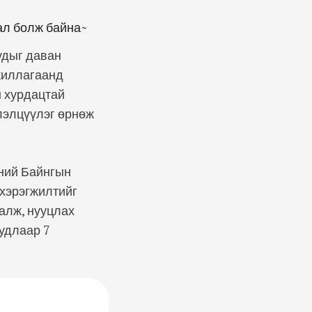
рал болж байна~
удыг даван
жиллагаанд
н хурдацтай
лэлцүүлэг өрнөж
өний Байнгын
 хэрэгжилтийг
алж, нууцлах
уудлаар 7