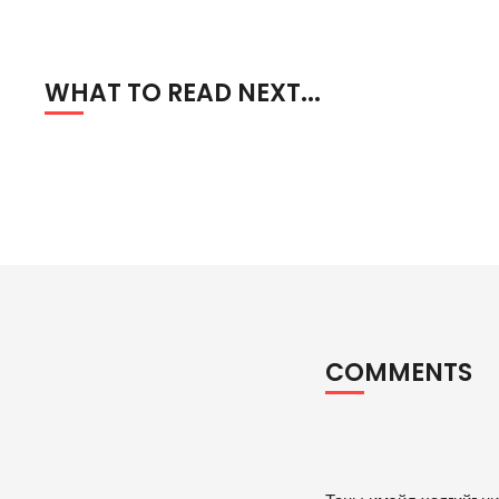
WHAT TO READ NEXT...
COMMENTS
A