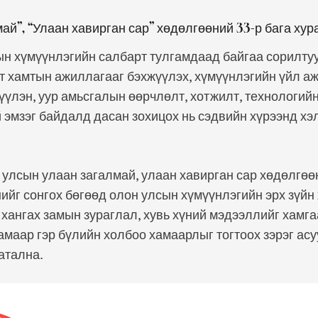
ай”, “Улаан хавирган сар” хөдөлгөөний 33-р бага ху
ын хүмүүнлэгийн салбарт тулгамдаад байгаа сорилту
т хамтын ажиллагааг бэхжүүлэх, хүмүүнлэгийн үйл а
үүлэн, уур амьсгалын өөрчлөлт, хотжилт, технологий
 эмзэг байдалд дасан зохицох нь сэдвийн хүрээнд хэ
улсын улаан загалмай, улаан хавирган сар хөдөлгө
ийг сонгох бөгөөд олон улсын хүмүүнлэгийн эрх зүйн
хангах замын зураглал, хувь хүний мэдээллийг хамга
замаар гэр бүлийн холбоо хамаарлыг тогтоох зэрэг ас
атална.