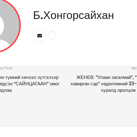
Б.Хонгорсайхан
us Post
Ne
н түмний хичээл зүтгэлээр
ЖЕНЕВ: “Улаан загалмай”, 
игдсэн “САЙНЦАГААН” омог
хавирган сар” хөдөлгөөний 33-
гдлаа
хуралд оролцож