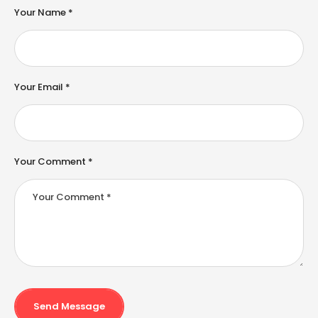
e
Your Name *
r
n
a
ti
v
e
Your Email *
:
Your Comment *
Send Message