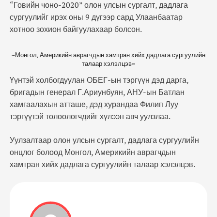
“Говийн чоно-2020” олон улсын сургалт, дадлага
сургуулийг ирэх оны 9 дүгээр сард Улаанбаатар
хотноо зохион байгуулахаар болсон.
~Монгол, Америкийн аврагчдын хамтран хийх дадлага сургуулийн
талаар хэлэлцэв~
Үүнтэй холбогдуулан ОБЕГ-ын тэргүүн дэд дарга,
бригадын генерал Г.Ариунбуян, АНУ-ын Батлан
хамгаалахын атташе, дэд хурандаа Филип Луу
тэргүүтэй төлөөлөгчдийг хүлээн авч уулзлаа.
Уулзалтаар олон улсын сургалт, дадлага сургуулийн
онцлог болоод Монгол, Америкийн аврагчдын
хамтран хийх дадлага сургуулийн талаар хэлэлцэв.