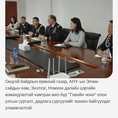
байгуулдаг уламжлалтай. “Говийн чоно-2020”
олон улсын сургалт, дадлага сургуулийг ирэх оны
9 дүгээр сард Улаанбаатар хотноо зохион
байгуулахаар болсон. ~Монгол, Америкийн
аврагчдын хамтран хийх дадлага сургуулийн
талаар хэлэлцэв~ Үүнтэй холбогдуулан ОБЕГ-ын
…
Онцгой байдлын ерөнхий газар, АНУ-ын Элчин
сайдын яам, Энэтхэг, Номхон далайн цэргийн
командлалтай хамтран жил бүр “Говийн чоно” олон
улсын сургалт, дадлага сургуулийг зохион байгуулдаг
уламжлалтай.