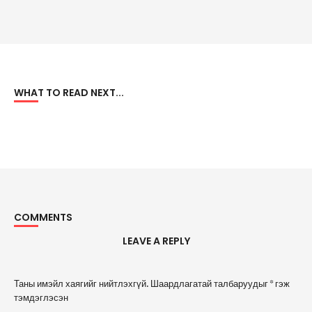
WHAT TO READ NEXT...
COMMENTS
LEAVE A REPLY
A
Таны имэйл хаягийг нийтлэхгүй.
Шаардлагатай талбаруудыг
*
гэж
l
тэмдэглэсэн
t