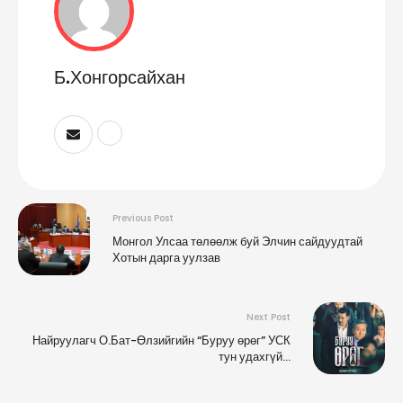
Б.Хонгорсайхан
Previous Post
Монгол Улсаа төлөөлж буй Элчин сайдуудтай
Хотын дарга уулзав
Next Post
Найруулагч О.Бат-Өлзийгийн “Буруу өрөг” УСК
тун удахгүй…