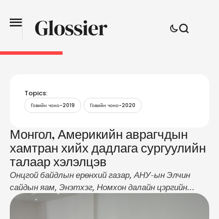
Topics:
Говийн чоно-2019
Говийн чоно-2020
Монгол, Америкийн аврагчдын
хамтран хийх дадлага сургуулийн
талаар хэлэлцэв
Онцгой байдлын ерөнхий газар, АНУ-ын Элчин
сайдын яам, Энэтхэг, Номхон далайн цэргийн
командлалтай хамтран жил бүр “Говийн чоно”
олон улсын сургалт, дадлага сургуулийг зохион